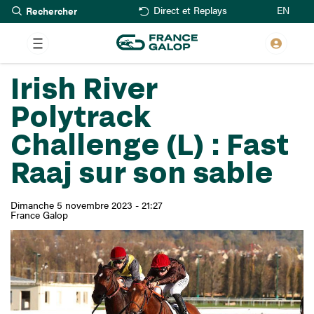
Rechercher
Aller
EN
Direct et Replays
au
contenu
principal
Irish River
Polytrack
Challenge (L) : Fast
Raaj sur son sable
Dimanche 5 novembre 2023 - 21:27
France Galop