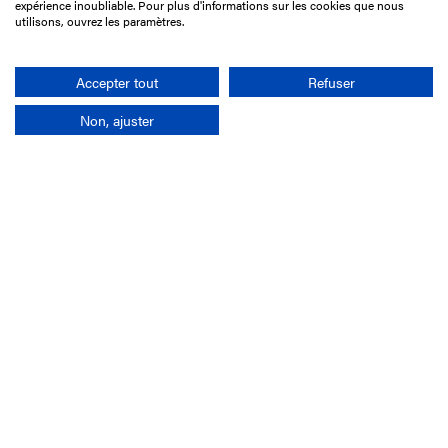
75017 Paris
expérience inoubliable. Pour plus d'informations sur les cookies que nous
utilisons, ouvrez les paramètres.
01 49 10 20 29
Rechercher
Accepter tout
Refuser
Non, ajuster
L'entreprise
Mission France Galop
Gouvernance
Baromètre du Galop
Comptes sociaux
Comprendre les courses
Docuthèque
Métiers
Offres d'emploi
Offres de stage
Appel d'offres