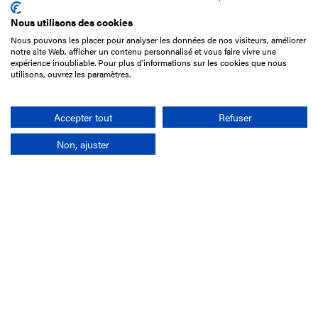
Nous utilisons des cookies
Nous pouvons les placer pour analyser les données de nos visiteurs, améliorer
15 Boulevard de Douaumont
notre site Web, afficher un contenu personnalisé et vous faire vivre une
75017 Paris
expérience inoubliable. Pour plus d'informations sur les cookies que nous
utilisons, ouvrez les paramètres.
01 49 10 20 29
Rechercher
Accepter tout
Refuser
Non, ajuster
L'entreprise
Mission France Galop
Gouvernance
Baromètre du Galop
Comptes sociaux
Comprendre les courses
Docuthèque
Métiers