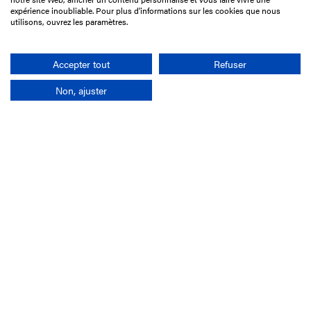
75017 Paris
expérience inoubliable. Pour plus d'informations sur les cookies que nous
utilisons, ouvrez les paramètres.
01 49 10 20 29
Rechercher
Accepter tout
Refuser
Non, ajuster
L'entreprise
Mission France Galop
Gouvernance
Baromètre du Galop
Comptes sociaux
Comprendre les courses
Docuthèque
Métiers
Offres d'emploi
Offres de stage
Appel d'offres