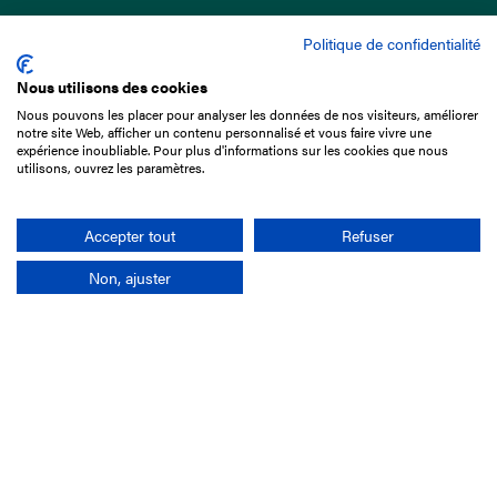
Politique de confidentialité
Nous utilisons des cookies
Nous pouvons les placer pour analyser les données de nos visiteurs, améliorer
15 Boulevard de Douaumont
notre site Web, afficher un contenu personnalisé et vous faire vivre une
75017 Paris
expérience inoubliable. Pour plus d'informations sur les cookies que nous
utilisons, ouvrez les paramètres.
01 49 10 20 29
Rechercher
Accepter tout
Refuser
Non, ajuster
L'entreprise
Mission France Galop
Gouvernance
Baromètre du Galop
Comptes sociaux
Comprendre les courses