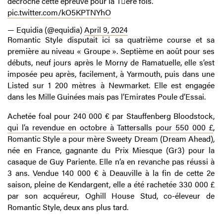
décroche cette épreuve pour la 1⃣ère fois.
pic.twitter.com/kO5KPTNYhO
— Equidia (@equidia)
April 9, 2024
Romantic Style disputait ici sa quatrième course et sa
première au niveau « Groupe ». Septième en août pour ses
débuts, neuf jours après le Morny de Ramatuelle, elle s’est
imposée peu après, facilement, à Yarmouth, puis dans une
Listed sur 1 200 mètres à Newmarket. Elle est engagée
dans les Mille Guinées mais pas l’Emirates Poule d’Essai.
Achetée foal pour 240 000 € par Stauffenberg Bloodstock,
qui l’a revendue en octobre à Tattersalls pour 550 000 £
,
Romantic Style a pour mère Sweety Dream (Dream Ahead),
née en France, gagnante du Prix Miesque (Gr3) pour la
casaque de Guy Pariente. Elle n’a en revanche pas réussi à
3 ans. Vendue 140 000 € à Deauville à la fin de cette 2e
saison, pleine de Kendargent, elle a été rachetée 330 000 £
par son acquéreur, Oghill House Stud, co-éleveur de
Romantic Style, deux ans plus tard.