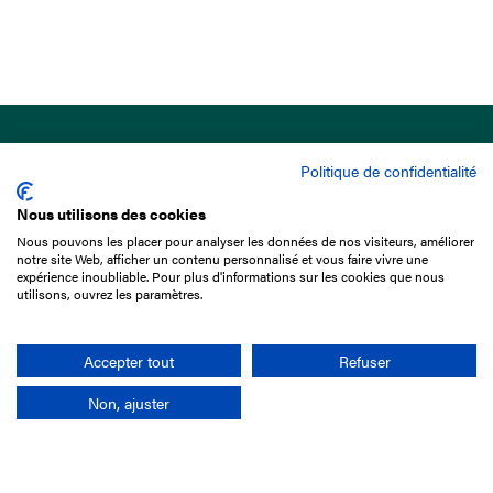
Politique de confidentialité
Nous utilisons des cookies
Nous pouvons les placer pour analyser les données de nos visiteurs, améliorer
15 Boulevard de Douaumont
notre site Web, afficher un contenu personnalisé et vous faire vivre une
75017 Paris
expérience inoubliable. Pour plus d'informations sur les cookies que nous
utilisons, ouvrez les paramètres.
01 49 10 20 29
Rechercher
Accepter tout
Refuser
Non, ajuster
L'entreprise
Mission France Galop