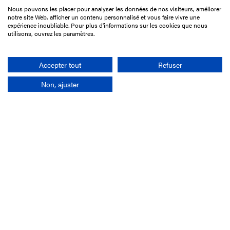
Nous pouvons les placer pour analyser les données de nos visiteurs, améliorer
15 Boulevard de Douaumont
notre site Web, afficher un contenu personnalisé et vous faire vivre une
75017 Paris
expérience inoubliable. Pour plus d'informations sur les cookies que nous
utilisons, ouvrez les paramètres.
01 49 10 20 29
Rechercher
Accepter tout
Refuser
Non, ajuster
L'entreprise
Mission France Galop
Gouvernance
Baromètre du Galop
Comptes sociaux
Comprendre les courses
Docuthèque
Métiers
Offres d'emploi