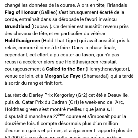
changé les données de la course. Alors en tête, l’irlandais
Flag of Honour
(Galileo) s’est brusquement écarté de la
corde, entraînait dans sa dérobade le favori invaincu
Brundtland
(Dubawi). Ce dernier est aussitôt revenu près
des chevaux de tête, et en particulier du vétéran
Holdthasigreen
(Hold That Tiger) qui avait aussitôt pris le
relais, comme il aime à le faire. Dans la phase finale,
cependant, cet effort a pu coûter au favori, qui n’a pas
réussi à accélérer alors que Holdthasigreen résistait
courageusement à
Called to the Bar
(Henrythenavigator),
venue de loin, et à
Morgan Le Faye
(Shamardal), qui a tardé
à sortir du rang et finit fort.
Lauréat du Darley Prix Kergorlay (Gr2) cet été à Deauville,
puis du Qatar Prix du Cadran (Gr1) le week-end de l’Arc,
Holdthasigreen s’est montré meilleur que jamais. Il
ème
disputait dimanche sa 27
course et s’imposait pour la
douzième fois. Il compte désormais plus d’un million
d'euros en gains et primes, et a également rapporté plus de
54 000 € à ses éleveurs cette année car même un 6ans