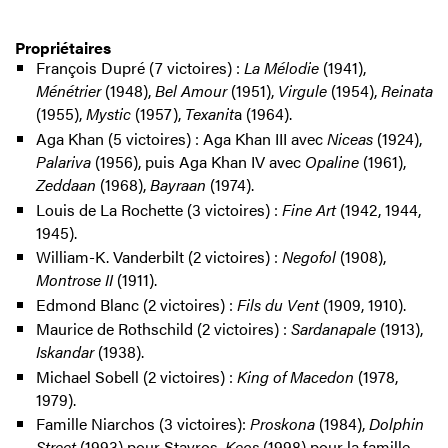
Propriétaires
François Dupré (7 victoires) :
La Mélodie
(1941),
Ménétrier
(1948),
Bel Amour
(1951),
Virgule
(1954),
Reinata
(1955),
Mystic
(1957),
Texanit
a (1964).
Aga Khan (5 victoires) : Aga Khan III avec
Niceas
(1924),
Palariva
(1956), puis Aga Khan IV avec
Opaline
(1961),
Zeddaan
(1968),
Bayraan
(1974).
Louis de La Rochette (3 victoires) :
Fine Art
(1942, 1944,
1945).
William-K. Vanderbilt (2 victoires) :
Negofol
(1908),
Montrose II
(1911).
Edmond Blanc (2 victoires) :
Fils du Vent
(1909, 1910).
Maurice de Rothschild (2 victoires) :
Sardanapale
(1913),
Iskandar
(1938).
Michael Sobell (2 victoires) :
King of Macedon
(1978,
1979).
Famille Niarchos (3 victoires):
Proskona
(1984),
Dolphin
Street
(1993) pour Stavros,
Keos
(1998) pour la famille