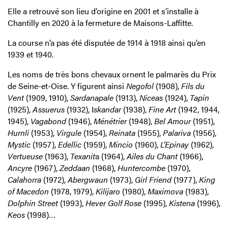
Elle a retrouvé son lieu d’origine en 2001 et s’installe à
Chantilly en 2020 à la fermeture de Maisons-Laffitte.
La course n’a pas été disputée de 1914 à 1918 ainsi qu’en
1939 et 1940.
Les noms de très bons chevaux ornent le palmarès du Prix
de Seine-et-Oise. Y figurent ainsi
Negofol
(1908),
Fils du
Vent
(1909, 1910),
Sardanapale
(1913),
Niceas
(1924),
Tapin
(1925),
Assuerus
(1932), I
skandar
(1938),
Fine Art
(1942, 1944,
1945),
Vagabond
(1946),
Ménétrier
(1948),
Bel Amour
(1951),
Hurnli
(1953),
Virgule
(1954),
Reinata
(1955),
Palariva
(1956),
Mystic
(1957),
Edellic
(1959),
Mincio
(1960),
L’Epinay
(1962),
Vertueuse
(1963),
Texanit
a (1964),
Ailes du Chant
(1966),
Ancyre
(1967),
Zeddaan
(1968),
Huntercombe
(1970),
Calahorra
(1972),
Abergwaun
(1973),
Girl Friend
(1977),
King
of Macedon
(1978, 1979),
Kilijaro
(1980),
Maximova
(1983),
Dolphin Street
(1993),
Hever Golf Rose
(1995),
Kistena
(1996),
Keos
(1998)…