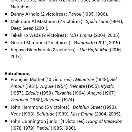
Niarchos.
Danny Arnold (2 victoires) :
Parioli
(1985, 1986).
Maktoum Al Maktoum (2 victoires) :
Spain Lane
(1994),
Deep Sleep
(2001).
Takahiro Wada (2 victoires) :
Miss Emma
(2004, 2005).
Gérard Mimouni (2 victoires) :
Gammarth
(2014, 2015).
Pegase Bloodstock (2 victoires) :
The Right Man
(2016,
2017).
Entraîneurs
François Mathet (10 victoires) :
Ménétrier
(1948),
Bel
Amour
(1951),
Virgule
(1954),
Reinata
(1955),
Mystic
(1957),
Edellic
(1959),
Texanit
a (1964),
Ancyre
(1967),
Zeddaan
(1968),
Bayraan
(1974).
John Hammond (5 victoires) :
Dolphin Street
(1993),
Keos
(1998),
Seltitude
(1999),
Miss Emma
(2004, 2005).
John Cunnington junior (4 victoires) :
King of Macedon
(1978, 1979),
Parioli
(1985, 1986).