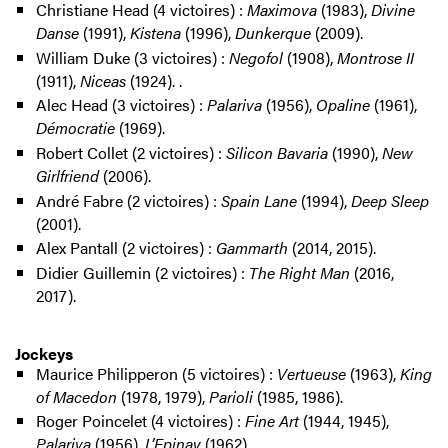
Christiane Head (4 victoires) :
Maximova
(1983),
Divine
Danse
(1991),
Kistena
(1996),
Dunkerque
(2009).
William Duke (3 victoires) :
Negofol
(1908),
Montrose II
(1911),
Niceas
(1924). .
Alec Head (3 victoires) :
Palariva
(1956),
Opaline
(1961),
Démocratie
(1969).
Robert Collet (2 victoires) :
Silicon Bavaria
(1990),
New
Girlfriend
(2006).
André Fabre (2 victoires) :
Spain Lane
(1994),
Deep Sleep
(2001).
Alex Pantall (2 victoires) :
Gammarth
(2014, 2015).
Didier Guillemin (2 victoires) :
The Right Man
(2016,
2017).
Jockeys
Maurice Philipperon (5 victoires) :
Vertueuse
(1963),
King
of Macedon
(1978, 1979),
Parioli
(1985, 1986).
Roger Poincelet (4 victoires) :
Fine Art
(1944, 1945),
Palariva
(1956),
L’Epinay
(1962).