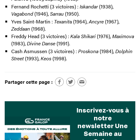
Fernand Rochetti (3 victoires) :
Iskandar
(1938),
Vagabond
(1946),
Sarrau
(1950).
Yves Saint-Martin :
Texanit
a (1964),
Ancyre
(1967),
Zeddaan
(1968).
Freddy Head (3 victoires) :
Kala Shikari
(1976),
Maximova
(1983),
Divine Danse
(1991).
Cash Asmussen (3 victoires) :
Proskona
(1984),
Dolphin
Street
(1993),
Keos
(1998).
Partager cette page :
Inscrivez-vous à
notre
newsletter Une
Semaine au