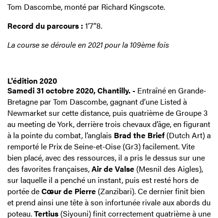
Tom Dascombe, monté par Richard Kingscote.
Record du parcours :
1’7’’8.
La course se déroule en 2021 pour la 109ème fois
L'édition 2020
Samedi 31 octobre 2020, Chantilly. -
Entraîné en Grande-
Bretagne par Tom Dascombe, gagnant d’une Listed à
Newmarket sur cette distance, puis quatrième de Groupe 3
au meeting de York, derrière trois chevaux d’âge, en figurant
à la pointe du combat, l’anglais
Brad the Brief
(Dutch Art) a
remporté le Prix de Seine-et-Oise (Gr3) facilement. Vite
bien placé, avec des ressources, il a pris le dessus sur une
des favorites françaises,
Air de Valse
(Mesnil des Aigles),
sur laquelle il a penché un instant, puis est resté hors de
portée de
Cœur de Pierre
(Zanzibari). Ce dernier finit bien
et prend ainsi une tête à son infortunée rivale aux abords du
poteau.
Tertius
(Siyouni) finit correctement quatrième à une