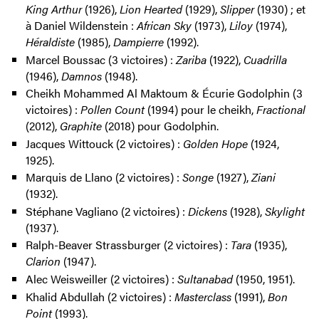
King Arthur
(1926),
Lion Hearted
(1929),
Slipper
(1930) ; et
à Daniel Wildenstein :
African Sky
(1973),
Liloy
(1974),
Héraldiste
(1985),
Dampierre
(1992).
Marcel Boussac (3 victoires) :
Zariba
(1922),
Cuadrilla
(1946),
Damnos
(1948).
Cheikh Mohammed Al Maktoum & Écurie Godolphin (3
victoires) :
Pollen Count
(1994) pour le cheikh,
Fractional
(2012),
Graphite
(2018) pour Godolphin.
Jacques Wittouck (2 victoires) :
Golden Hope
(1924,
1925).
Marquis de Llano (2 victoires) :
Songe
(1927),
Ziani
(1932).
Stéphane Vagliano (2 victoires) :
Dickens
(1928),
Skylight
(1937).
Ralph-Beaver Strassburger (2 victoires) :
Tara
(1935),
Clarion
(1947).
Alec Weisweiller (2 victoires) :
Sultanabad
(1950, 1951).
Khalid Abdullah (2 victoires) :
Masterclass
(1991),
Bon
Point
(1993).