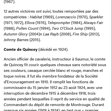
(1967).
12 autres victoires ont suivi, toutes remportées par des
compatriotes :
Habitat
(1969),
Lorenzaccio
(1970),
Sparkler
(1971, 1972),
Ellora
(1976),
Teleprompter
(1984),
Always Fair
(1988),
Pollen Count
(1994),
Two O’Clock Jump
(1995),
Autumn Glory
(2004)n
Laa Rayb
(2008),
Fire Ship
(2013),
Johnny Barnes
(2015).
Comte de Quincey
(décédé en 1924).
Ancien officier de cavalerie, instructeur à Saumur, le comte
de Quincey fit courir quelques chevaux sans notoriété sous
ses couleurs, casaque cerclée blanc et rouge, manches et
toque noires. Il fut élu membre fondateur de la Société
d’Encouragement en 1910. Il remplit les fonctions de
commissaire du 15 janvier 1912 au 23 août 1924, avec une
interruption de décembre 1915 à décembre 1918, trois
années pendant lesquelles il reprit du service en qualité de
Commandant du dépôt de remonte de Montrouge. Durant
presque six années (1919 à 1924), en tant que « premier