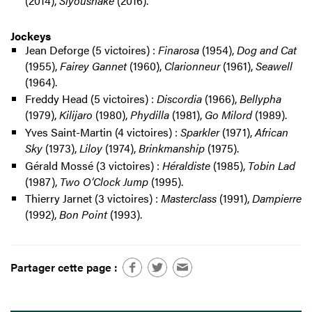
(2014),
Siyoushake
(2016).
Jockeys
Jean Deforge (5 victoires) :
Finarosa
(1954),
Dog and Cat
(1955),
Fairey Gannet
(1960),
Clarionneur
(1961),
Seawell
(1964).
Freddy Head (5 victoires) :
Discordia
(1966),
Bellypha
(1979),
Kilijaro
(1980),
Phydilla
(1981),
Go Milord
(1989).
Yves Saint-Martin (4 victoires) :
Sparkler
(1971),
African
Sky
(1973),
Liloy
(1974),
Brinkmanship
(1975).
Gérald Mossé (3 victoires) :
Héraldiste
(1985),
Tobin Lad
(1987),
Two O’Clock Jump
(1995).
Thierry Jarnet (3 victoires) :
Masterclass
(1991),
Dampierre
(1992),
Bon Point
(1993).
Partager cette page :