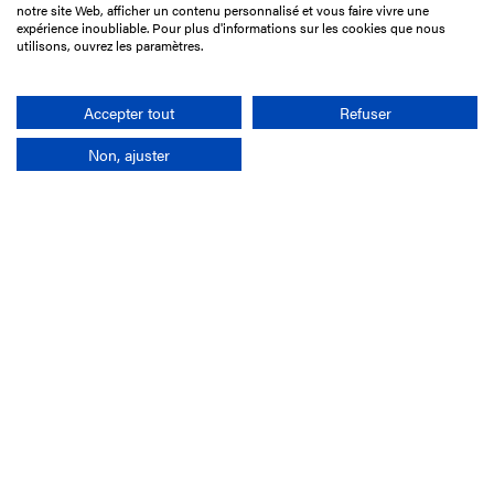
15 Boulevard de Douaumont
notre site Web, afficher un contenu personnalisé et vous faire vivre une
75017 Paris
expérience inoubliable. Pour plus d'informations sur les cookies que nous
utilisons, ouvrez les paramètres.
01 49 10 20 29
Rechercher
Accepter tout
Refuser
Non, ajuster
L'entreprise
Mission France Galop
Gouvernance
Baromètre du Galop
Comptes sociaux
Comprendre les courses
Docuthèque
Métiers
Offres d'emploi
Offres de stage