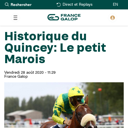
Rechercher
Aller
EN
Direct et Replays
au
contenu
principal
Historique du
Quincey: Le petit
Marois
Vendredi 28 août 2020 - 11:29
France Galop