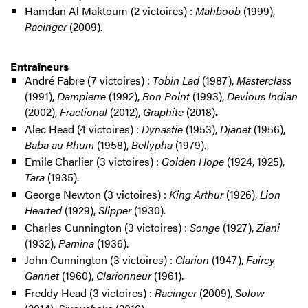
Hamdan Al Maktoum (2 victoires) :
Mahboob
(1999),
Racinger
(2009).
Entraîneurs
André Fabre (7 victoires) :
Tobin Lad
(1987),
Masterclass
(1991),
Dampierre
(1992),
Bon Point
(1993),
Devious Indian
(2002),
Fractional
(2012),
Graphite
(2018)
.
Alec Head (4 victoires) :
Dynastie
(1953),
Djanet
(1956),
Baba au Rhum
(1958),
Bellypha
(1979).
Emile Charlier (3 victoires) :
Golden Hope
(1924, 1925),
Tara
(1935).
George Newton (3 victoires) :
King Arthur
(1926),
Lion
Hearted
(1929),
Slipper
(1930).
Charles Cunnington (3 victoires) :
Songe
(1927),
Ziani
(1932),
Pamina
(1936).
John Cunnington (3 victoires) :
Clarion
(1947),
Fairey
Gannet
(1960),
Clarionneur
(1961).
Freddy Head (3 victoires) :
Racinger
(2009),
Solow