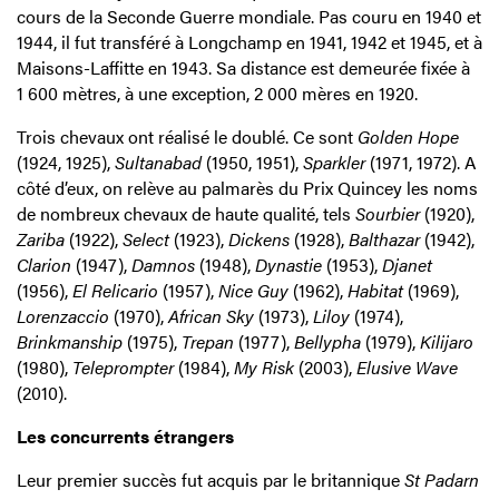
cours de la Seconde Guerre mondiale. Pas couru en 1940 et
1944, il fut transféré à Longchamp en 1941, 1942 et 1945, et à
Maisons-Laffitte en 1943. Sa distance est demeurée fixée à
1 600 mètres, à une exception, 2 000 mères en 1920.
Trois chevaux ont réalisé le doublé. Ce sont
Golden Hope
(1924, 1925),
Sultanabad
(1950, 1951),
Sparkler
(1971, 1972). A
côté d’eux, on relève au palmarès du Prix Quincey les noms
de nombreux chevaux de haute qualité, tels
Sourbier
(1920),
Zariba
(1922),
Select
(1923),
Dickens
(1928),
Balthazar
(1942),
Clarion
(1947),
Damnos
(1948),
Dynastie
(1953),
Djanet
(1956),
El Relicario
(1957),
Nice Guy
(1962),
Habitat
(1969),
Lorenzaccio
(1970),
African Sky
(1973),
Liloy
(1974),
Brinkmanship
(1975),
Trepan
(1977),
Bellypha
(1979),
Kilijaro
(1980),
Teleprompter
(1984),
My Risk
(2003),
Elusive Wave
(2010).
Les concurrents étrangers
Leur premier succès fut acquis par le britannique
St Padarn