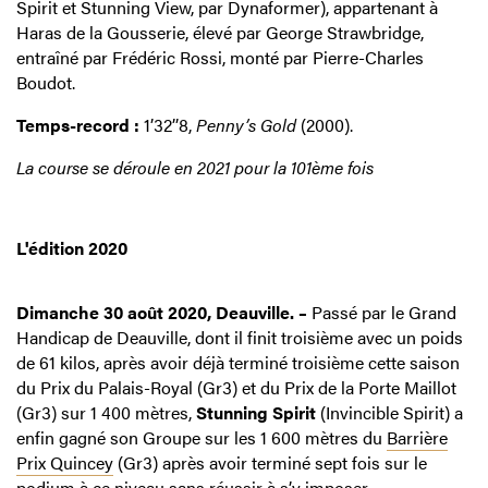
Spirit et Stunning View, par Dynaformer), appartenant à
Haras de la Gousserie, élevé par George Strawbridge,
entraîné par Frédéric Rossi, monté par Pierre-Charles
Boudot.
Temps-record :
1’32’’8,
Penny’s Gold
(2000).
La course se déroule en 2021 pour la 101ème fois
L'édition 2020
Dimanche 30 août 2020, Deauville. –
Passé par le Grand
Handicap de Deauville, dont il finit troisième avec un poids
de 61 kilos, après avoir déjà terminé troisième cette saison
du Prix du Palais-Royal (Gr3) et du Prix de la Porte Maillot
(Gr3) sur 1 400 mètres,
Stunning Spirit
(Invincible Spirit) a
enfin gagné son Groupe sur les 1 600 mètres du
Barrière
Prix Quincey
(Gr3) après avoir terminé sept fois sur le
podium à ce niveau sans réussir à s’y imposer.