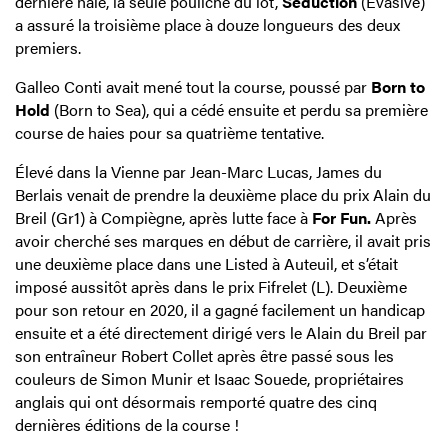
dernière haie, la seule pouliche du lot,
Séduction
(Evasive)
a assuré la troisième place à douze longueurs des deux
premiers.
Galleo Conti avait mené tout la course, poussé par
Born to
Hold
(Born to Sea), qui a cédé ensuite et perdu sa première
course de haies pour sa quatrième tentative.
Élevé dans la Vienne par Jean-Marc Lucas, James du
Berlais venait de prendre la deuxième place du prix Alain du
Breil (Gr1) à Compiègne, après lutte face à
For Fun.
Après
avoir cherché ses marques en début de carrière, il avait pris
une deuxième place dans une Listed à Auteuil, et s’était
imposé aussitôt après dans le prix Fifrelet (L). Deuxième
pour son retour en 2020, il a gagné facilement un handicap
ensuite et a été directement dirigé vers le Alain du Breil par
son entraîneur Robert Collet après être passé sous les
couleurs de Simon Munir et Isaac Souede, propriétaires
anglais qui ont désormais remporté quatre des cinq
dernières éditions de la course !