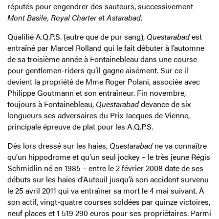
réputés pour engendrer des sauteurs, successivement
Mont Basile, Royal Charter
et
Astarabad
.
Qualifié A.Q.P.S. (autre que de pur sang),
Questarabad
est
entraîné par Marcel Rolland qui le fait débuter à l’automne
de sa troisième année à Fontainebleau dans une course
pour gentlemen-riders qu’il gagne aisément. Sur ce il
devient la propriété de Mme Roger Polani, associée avec
Philippe Goutmann et son entraîneur. Fin novembre,
toujours à Fontainebleau,
Questarabad
devance de six
longueurs ses adversaires du Prix Jacques de Vienne,
principale épreuve de plat pour les A.Q.P.S.
Dès lors dressé sur les haies,
Questarabad
ne va connaître
qu’un hippodrome et qu’un seul jockey – le très jeune Régis
Schmidlin né en 1985 – entre le 2 février 2008 date de ses
débuts sur les haies d’Auteuil jusqu’à son accident survenu
le 25 avril 2011 qui va entraîner sa mort le 4 mai suivant. À
son actif, vingt-quatre courses soldées par quinze victoires,
neuf places et 1 519 290 euros pour ses propriétaires. Parmi