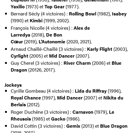
Yaxilio
(1973) et
Top Gear
(1977).
Bernard Sécly (4 victoires) :
Rolling Bowl
(1982),
Isabey
(1990) et
Kimbi
(1999, 2002).
François Nicolle (4 victoires) :
Alex de
Larredya
(2018),
De Bon
Cœur
(2019),
L'Autonomie
(2020, 2021).
Arnaud Chaillé-Chaillé (3 victoires) :
Karly Flight
(2003),
Cyrlight
(2005) et
Mid Dancer
(2007).
Guy Cherel (3 victoires) :
River Charm
(2006) et
Blue
Dragon
(20126, 2017).
Jockeys
Cyrille Gombeau (4 victoires) :
Lida du Riffray
(1996),
Royal Chance
(1997),
Mid Dancer
(2007) et
Nikita du
Berlais
(2012).
Roger Duchêne (3 victoires) :
Carnavon
(1979),
Le
Rheusois
(1985) et
Gacko
(1986).
David Cottin (3 victoires) :
Gemix
(2013) et
Blue Dragon
(2016, 2017).