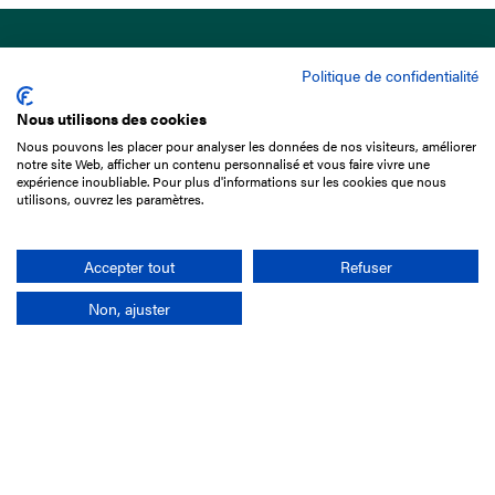
Politique de confidentialité
Nous utilisons des cookies
Nous pouvons les placer pour analyser les données de nos visiteurs, améliorer
15 Boulevard de Douaumont
notre site Web, afficher un contenu personnalisé et vous faire vivre une
75017 Paris
expérience inoubliable. Pour plus d'informations sur les cookies que nous
utilisons, ouvrez les paramètres.
01 49 10 20 29
Rechercher
Accepter tout
Refuser
Non, ajuster
L'entreprise
Mission France Galop
Gouvernance
Baromètre du Galop
Comptes sociaux