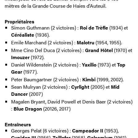
mètres de la Grande Course de Haies d'Auteuil.
Propriétaires
Simon Guthmann (2 victoires) :
Roi de Trèfle
(1934) et
Céréaliste
(1936).
Emile Marchand (2 victoires) :
Malotru
(1954, 1955).
Mme Cino Del Duca (2 victoires) :
Grand Hôtel
(1970) et
Imouzer
(1972).
Daniel Wildenstein (2 victoires) :
Yaxilio
(1973) et
Top
Gear
(1977).
Peter Baumgartner (2 victoires) :
Kimbi
(1999, 2002).
Sean Mulryan (2 victoires) :
Cyrlight
(2005) et
Mid
Dancer
(2007)
Magalen Bryant, David Powell et Denis Baer (2 victoires)
:
Blue Dragon
(20126, 2017)
Entraîneurs
Georges Pelat (6 victoires) :
Campeador II
(1953),
Cupidon III
(1956),
Taillefer
(1958),
Gelsemium
(1961),