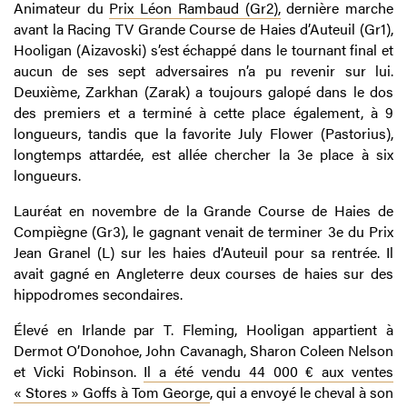
Animateur du
Prix Léon Rambaud (Gr2),
dernière marche
avant la Racing TV Grande Course de Haies d’Auteuil (Gr1),
Hooligan (Aizavoski) s’est échappé dans le tournant final et
aucun de ses sept adversaires n’a pu revenir sur lui.
Deuxième, Zarkhan (Zarak) a toujours galopé dans le dos
des premiers et a terminé à cette place également, à 9
longueurs, tandis que la favorite July Flower (Pastorius),
longtemps attardée, est allée chercher la 3e place à six
longueurs.
Lauréat en novembre de la Grande Course de Haies de
Compiègne (Gr3), le gagnant venait de terminer 3e du Prix
Jean Granel (L) sur les haies d’Auteuil pour sa rentrée. Il
avait gagné en Angleterre deux courses de haies sur des
hippodromes secondaires.
Élevé en Irlande par T. Fleming, Hooligan appartient à
Dermot O’Donohoe, John Cavanagh, Sharon Coleen Nelson
et Vicki Robinson.
Il a été vendu 44 000 € aux ventes
« Stores » Goffs à Tom George
, qui a envoyé le cheval à son