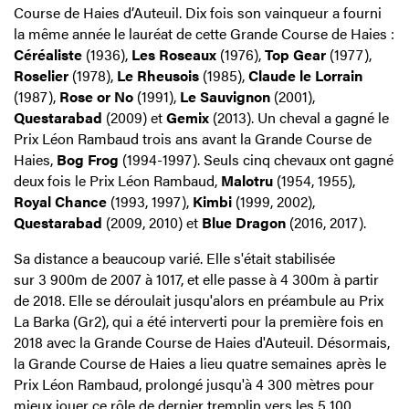
Course de Haies d’Auteuil. Dix fois son vainqueur a fourni
la même année le lauréat de cette Grande Course de Haies :
Céréaliste
(1936),
Les Roseaux
(1976),
Top Gear
(1977),
Roselier
(1978),
Le Rheusois
(1985),
Claude le Lorrain
(1987),
Rose or No
(1991),
Le Sauvignon
(2001),
Questarabad
(2009) et
Gemix
(2013). Un cheval a gagné le
Prix Léon Rambaud trois ans avant la Grande Course de
Haies,
Bog Frog
(1994-1997). Seuls cinq chevaux ont gagné
deux fois le Prix Léon Rambaud,
Malotru
(1954, 1955),
Royal Chance
(1993, 1997),
Kimbi
(1999, 2002),
Questarabad
(2009, 2010) et
Blue Dragon
(2016, 2017).
Sa distance a beaucoup varié. Elle s'était stabilisée
sur 3 900m de 2007 à 1017, et elle passe à 4 300m à partir
de 2018. Elle se déroulait jusqu'alors en préambule au Prix
La Barka (Gr2), qui a été interverti pour la première fois en
2018 avec la Grande Course de Haies d'Auteuil. Désormais,
la Grande Course de Haies a lieu quatre semaines après le
Prix Léon Rambaud, prolongé jusqu'à 4 300 mètres pour
mieux jouer ce rôle de dernier tremplin vers les 5 100