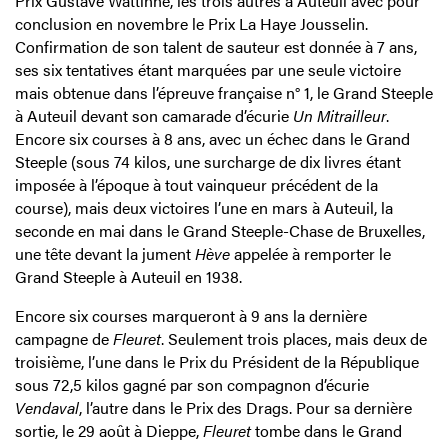
Prix Gustave Wattinne, les trois autres à Auteuil avec pour
conclusion en novembre le Prix La Haye Jousselin.
Confirmation de son talent de sauteur est donnée à 7 ans,
ses six tentatives étant marquées par une seule victoire
mais obtenue dans l’épreuve française n° 1, le Grand Steeple
à Auteuil devant son camarade d’écurie
Un Mitrailleur
.
Encore six courses à 8 ans, avec un échec dans le Grand
Steeple (sous 74 kilos, une surcharge de dix livres étant
imposée à l’époque à tout vainqueur précédent de la
course), mais deux victoires l’une en mars à Auteuil, la
seconde en mai dans le Grand Steeple-Chase de Bruxelles,
une tête devant la jument
Hève
appelée à remporter le
Grand Steeple à Auteuil en 1938.
Encore six courses marqueront à 9 ans la dernière
campagne de
Fleuret
. Seulement trois places, mais deux de
troisième, l’une dans le Prix du Président de la République
sous 72,5 kilos gagné par son compagnon d’écurie
Vendaval
, l’autre dans le Prix des Drags. Pour sa dernière
sortie, le 29 août à Dieppe,
Fleuret
tombe dans le Grand