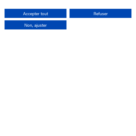
Rechercher
Accepter tout
Refuser
Non, ajuster
L'entreprise
Mission France Galop
Gouvernance
Baromètre du Galop
Comptes sociaux
Comprendre les courses
Docuthèque
Métiers
Offres d'emploi
Offres de stage
Appel d'offres
Partenaires