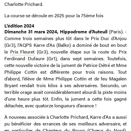
Charlotte Prichard.
La course se déroule en 2025 pour la 75ème fois
L'édition 2024
Dimanche 31 mars 2024, Hippodrome d’Auteuil
(Paris). -
Comme trois semaines plus tôt dans le Prix Duc d’Anjou
(Gr3), l’AQPS Karre d’As (Balko) a dominé de bout en bout
le
Prix Fleuret
(Gr3), nouvelle étape sur la route du Prix
Ferdinand Dufaure (Gr1), dans sept semaines. Toutefois,
cette nouvelle victoire de la jument de Patrice Détré et Mme
Philippe Cottin est différente pour trois raisons. Tout
d’abord, l’élève de Mme Philippe Cottin et de feu Magalen
Bryant rendait trois kilos à ses adversaires. Secundo, un
terrible orage avait considérablement alourdi la piste moins
d’une heure plus tôt. Enfin, la jument a cette fois gagné
détachée, avec quatorze longueurs d’avance !
À nouveau associée à Charlotte Prichard, Karre d’As a aussi
pu bénéficier des errances de ses meilleurs adversaire, et
en particulier de Chanteur du Bourg (Chœur du Nord),