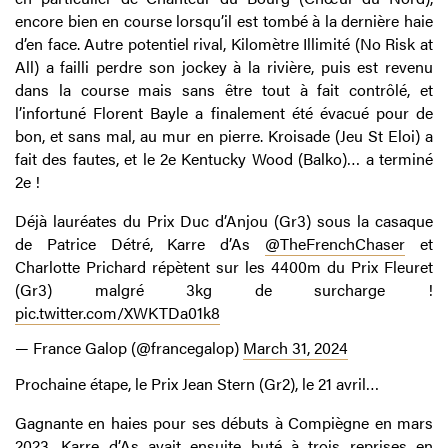
encore bien en course lorsqu’il est tombé à la dernière haie
d’en face. Autre potentiel rival, Kilomètre Illimité (No Risk at
All) a failli perdre son jockey à la rivière, puis est revenu
dans la course mais sans être tout à fait contrôlé, et
l’infortuné Florent Bayle a finalement été évacué pour de
bon, et sans mal, au mur en pierre. Kroisade (Jeu St Eloi) a
fait des fautes, et le 2e Kentucky Wood (Balko)… a terminé
2e !
Déjà lauréates du Prix Duc d’Anjou (Gr3) sous la casaque
de Patrice Détré, Karre d’As ⁦
@TheFrenchChaser
⁩ et
Charlotte Prichard répètent sur les 4400m du Prix Fleuret
(Gr3) malgré 3kg de surcharge !
pic.twitter.com/XWKTDa01k8
— France Galop (@francegalop)
March 31, 2024
Prochaine étape, le Prix Jean Stern (Gr2), le 21 avril…
Gagnante en haies pour ses débuts à Compiègne en mars
2023, Karre d’As avait ensuite buté à trois reprises en