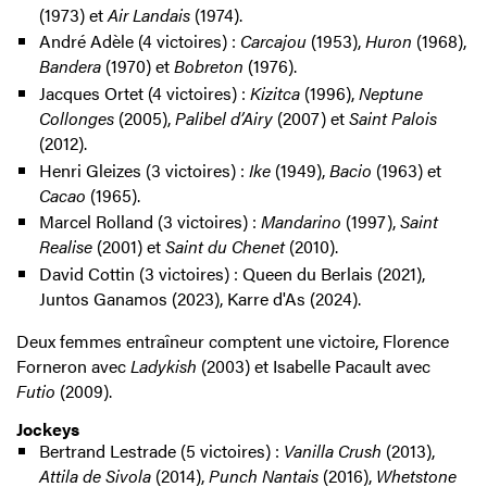
(1973) et
Air Landais
(1974).
André Adèle (4 victoires) :
Carcajou
(1953),
Huron
(1968),
Bandera
(1970) et
Bobreton
(1976).
Jacques Ortet (4 victoires) :
Kizitca
(1996),
Neptune
Collonges
(2005),
Palibel d’Airy
(2007) et
Saint Palois
(2012).
Henri Gleizes (3 victoires) :
Ike
(1949),
Bacio
(1963) et
Cacao
(1965).
Marcel Rolland (3 victoires) :
Mandarino
(1997),
Saint
Realise
(2001) et
Saint du Chenet
(2010).
David Cottin (3 victoires) : Queen du Berlais (2021),
Juntos Ganamos (2023), Karre d'As (2024).
Deux femmes entraîneur comptent une victoire, Florence
Forneron avec
Ladykish
(2003) et Isabelle Pacault avec
Futio
(2009).
Jockeys
Bertrand Lestrade (5 victoires) :
Vanilla Crush
(2013),
Attila de Sivola
(2014),
Punch Nantais
(2016),
Whetstone