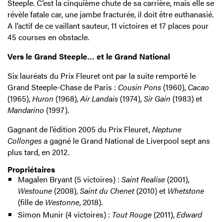
Steeple. C’est la cinquième chute de sa carrière, mais elle se
révèle fatale car, une jambe fracturée, il doit être euthanasié.
A l’actif de ce vaillant sauteur, 11 victoires et 17 places pour
45 courses en obstacle.
Vers le Grand Steeple… et le Grand National
Six lauréats du Prix Fleuret ont par la suite remporté le
Grand Steeple-Chase de Paris :
Cousin Pons
(1960),
Cacao
(1965),
Huron
(1968),
Air Landais
(1974),
Sir Gain
(1983) et
Mandarino
(1997).
Gagnant de l’édition 2005 du Prix Fleuret,
Neptune
Collonges
a gagné le Grand National de Liverpool sept ans
plus tard, en 2012.
Propriétaires
Magalen Bryant (5 victoires) :
Saint Realise
(2001),
Westoune
(2008),
Saint du Chenet
(2010) et
Whetstone
(fille de
Westonne
, 2018).
Simon Munir (4 victoires) :
Tout Rouge
(2011),
Edward