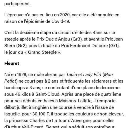
participèrent.
L'épreuve n'a pas eu lieu en 2020, car elle a été annulée en
raison de l'épidémie de Covid-19.
C’est la deuxième étape du circuit d’élite des 4ans sur le
steeple après le Prix Duc d’Anjou (Gr3), et avant le Prix Jean
Stern (Gr2), puis la finale du Prix Ferdinand Dufaure (Gr1),
le jour du « Grand Steeple ».
Fleuret
Né en 1928, ce mâle alezan par
Tapin
et
Lady Flirt
(
Mon
Petiot
) ne court pas à 2 ans et fréquente les réclamers et les
handicaps à 3 ans, se contentant d’une place de deuxième
sous 46 kilos à Saint-Cloud. Après une place de quatrième
pour ses débuts en haies à Maisons-Laffitte, il remporte
début juillet à Enghien une course à vendre à l’issue de
laquelle, pour 30 100 F, il troque les couleurs de son éleveur,
la princesse Charles de La Tour d’Auvergne, pour celles
d’Arthur Veil-Picard.
Fleuret
, qui a séduit son entraîneur