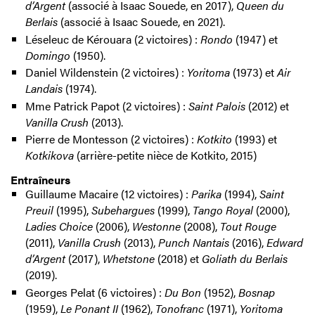
d’Argent
(associé à Isaac Souede, en 2017),
Queen du
Berlais
(associé à Isaac Souede, en 2021).
Léseleuc de Kérouara (2 victoires) :
Rondo
(1947) et
Domingo
(1950).
Daniel Wildenstein (2 victoires) :
Yoritoma
(1973) et
Air
Landais
(1974).
Mme Patrick Papot (2 victoires) :
Saint Palois
(2012) et
Vanilla Crush
(2013).
Pierre de Montesson (2 victoires) :
Kotkito
(1993) et
Kotkikova
(arrière-petite nièce de Kotkito, 2015)
Entraîneurs
Guillaume Macaire (12 victoires) :
Parika
(1994),
Saint
Preuil
(1995),
Subehargues
(1999),
Tango Royal
(2000),
Ladies Choice
(2006),
Westonne
(2008),
Tout Rouge
(2011),
Vanilla Crush
(2013),
Punch Nantais
(2016),
Edward
d’Argent
(2017),
Whetstone
(2018) et
Goliath du Berlais
(2019).
Georges Pelat (6 victoires) :
Du Bon
(1952),
Bosnap
(1959),
Le Ponant II
(1962),
Tonofranc
(1971),
Yoritoma