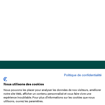
Politique de confidentialité
Nous utilisons des cookies
Nous pouvons les placer pour analyser les données de nos visiteurs, améliorer
15 Boulevard de Douaumont
notre site Web, afficher un contenu personnalisé et vous faire vivre une
75017 Paris
expérience inoubliable. Pour plus d'informations sur les cookies que nous
utilisons, ouvrez les paramètres.
01 49 10 20 29