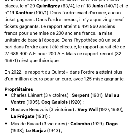
places, le n° 20
Quimilgrey
(63/4), le n° 18
Junia
(140/1) et le
n° 19
Xanthor
(100/1). Dans l’ordre exact d’arrivée, aucun
ticket gagnant. Dans l’ordre inexact, il n’y a que vingt-neuf
tickets gagnants. Le rapport atteint 6 491 960 anciens
francs pour une mise de 200 anciens francs, la mise
unitaire de base à l’époque. Dans l’hypothèse où un seul
pari dans l’ordre aurait été effectué, le rapport aurait été de
27 686 400 A.F. pour 200 A.F. Mais ce rapport record (32
459/1) n’est que théorique.
En 2022, le rapport du Quinté+ dans l'ordre a atteint plus
d'un million d'euro pour un euro, avec 1,25 mise gagnante.
Propriétaires
Charles Liénart (3 victoires) :
Serpent
(1901),
Mal au
Ventre
(1905),
Coq Gaulois
(1920) ;
Gustave Beauvois (3 victoires) :
Very Well
(1927, 1930),
La Frégate
(1931) ;
Max de Rivaud (3 victoires) :
Colombo
(1929),
Dago
(1938),
Le Barjaz
(1943) ;