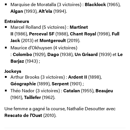
Marquise de Moratalla (3 victoires) :
Blacklock
(1965),
Algan
(1993),
Alt’ela
(1994).
Entraîneurs
Marcel Rolland (5 victoires) :
Martinet
II
(1986),
Perceval
SF
(1988),
Chant
Royal
(1998),
Full
Jack
(2013) et
Montgeroult
(2019).
Maurice d’Okhuysen (4 victoires)
:
Colombo
(1929),
Dago
(1938),
Un
Grisard
(1939) et
Le
Barjaz
(1943) ;
Jockeys
Arthur Brooks (3 victoires) :
Ardent II
(1898),
Géographie
(1899),
Serpent
(1901) ;
Théo Nador (3 victoires) :
Catalan
(1955),
Beaujeu
(1961),
Taillefer
(1962).
Une femme a gagné la course, Nathalie Desoutter avec
Rescato de l’Oust
(2010).