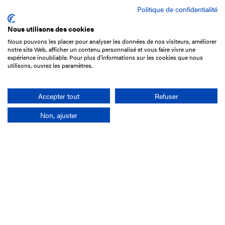
Politique de confidentialité
Nous utilisons des cookies
Nous pouvons les placer pour analyser les données de nos visiteurs, améliorer
15 Boulevard de Douaumont
notre site Web, afficher un contenu personnalisé et vous faire vivre une
75017 Paris
expérience inoubliable. Pour plus d'informations sur les cookies que nous
utilisons, ouvrez les paramètres.
01 49 10 20 29
Rechercher
Accepter tout
Refuser
Non, ajuster
L'entreprise
Mission France Galop
Gouvernance
Baromètre du Galop
Comptes sociaux
Comprendre les courses
Docuthèque