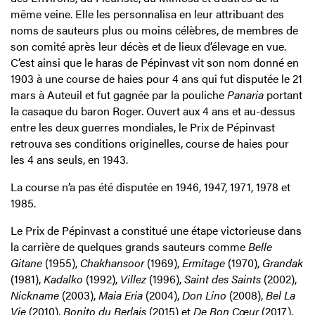
même veine. Elle les personnalisa en leur attribuant des
noms de sauteurs plus ou moins célèbres, de membres de
son comité après leur décès et de lieux d’élevage en vue.
C’est ainsi que le haras de Pépinvast vit son nom donné en
1903 à une course de haies pour 4 ans qui fut disputée le 21
mars à Auteuil et fut gagnée par la pouliche
Panaria
portant
la casaque du baron Roger. Ouvert aux 4 ans et au-dessus
entre les deux guerres mondiales, le Prix de Pépinvast
retrouva ses conditions originelles, course de haies pour
les 4 ans seuls, en 1943.
La course n’a pas été disputée en 1946, 1947, 1971, 1978 et
1985.
Le Prix de Pépinvast a constitué une étape victorieuse dans
la carrière de quelques grands sauteurs comme
Belle
Gitane
(1955),
Chakhansoor
(1969),
Ermitage
(1970),
Grandak
(1981),
Kadalko
(1992),
Villez
(1996),
Saint des Saints
(2002),
Nickname
(2003),
Maia Eria
(2004),
Don Lino
(2008),
Bel La
Vie
(2010),
Bonito du Berlais
(2015) et
De Bon Cœur
(2017).