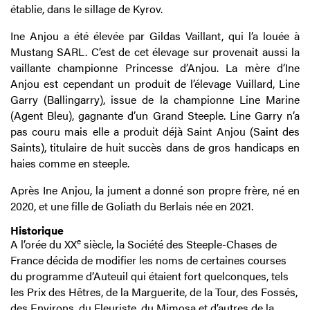
établie, dans le sillage de Kyrov.
Ine Anjou a été élevée par Gildas Vaillant, qui l’a louée à
Mustang SARL. C’est de cet élevage sur provenait aussi la
vaillante championne Princesse d’Anjou. La mère d’Ine
Anjou est cependant un produit de l’élevage Vuillard, Line
Garry (Ballingarry), issue de la championne Line Marine
(Agent Bleu), gagnante d’un Grand Steeple. Line Garry n’a
pas couru mais elle a produit déjà Saint Anjou (Saint des
Saints), titulaire de huit succès dans de gros handicaps en
haies comme en steeple.
Après Ine Anjou, la jument a donné son propre frère, né en
2020, et une fille de Goliath du Berlais née en 2021.
Historique
e
A l’orée du XX
siècle, la Société des Steeple-Chases de
France décida de modifier les noms de certaines courses
du programme d’Auteuil qui étaient fort quelconques, tels
les Prix des Hêtres, de la Marguerite, de la Tour, des Fossés,
des Environs, du Fleuriste, du Mimosa et d’autres de la