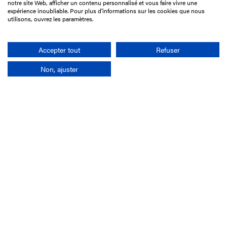
notre site Web, afficher un contenu personnalisé et vous faire vivre une
75017 Paris
expérience inoubliable. Pour plus d'informations sur les cookies que nous
utilisons, ouvrez les paramètres.
01 49 10 20 29
Rechercher
Accepter tout
Refuser
Non, ajuster
L'entreprise
Mission France Galop
Gouvernance
Baromètre du Galop
Comptes sociaux
Comprendre les courses
Docuthèque
Métiers
Offres d'emploi
Offres de stage
Appel d'offres