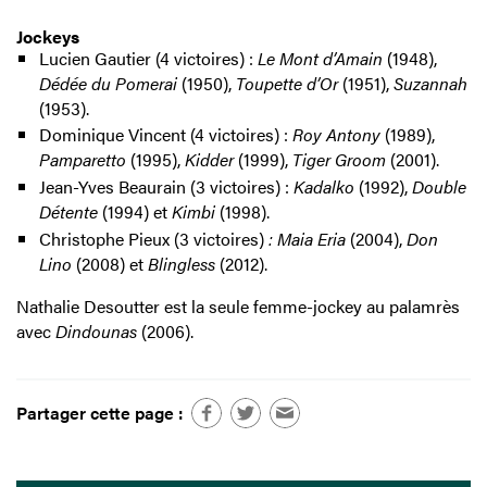
Jockeys
Lucien Gautier (4 victoires) :
Le Mont d’Amain
(1948),
Dédée du Pomerai
(1950),
Toupette d’Or
(1951),
Suzannah
(1953).
Dominique Vincent (4 victoires) :
Roy Antony
(1989),
Pamparetto
(1995),
Kidder
(1999),
Tiger Groom
(2001).
Jean-Yves Beaurain (3 victoires) :
Kadalko
(1992),
Double
Détente
(1994) et
Kimbi
(1998).
Christophe Pieux (3 victoires)
: Maia Eria
(2004),
Don
Lino
(2008) et
Blingless
(2012).
Nathalie Desoutter est la seule femme-jockey au palamrès
avec
Dindounas
(2006).
Partager cette page :