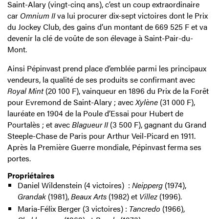
Saint-Alary (vingt-cinq ans), c’est un coup extraordinaire
car
Omnium II
va lui procurer dix-sept victoires dont le Prix
du Jockey Club, des gains d’un montant de 669 525 F et va
devenir la clé de voûte de son élevage à Saint-Pair-du-
Mont.
Ainsi Pépinvast prend place d’emblée parmi les principaux
vendeurs, la qualité de ses produits se confirmant avec
Royal Mint
(20 100 F), vainqueur en 1896 du Prix de la Forêt
pour Evremond de Saint-Alary ; avec
Xylène
(31 000 F),
lauréate en 1904 de la Poule d’Essai pour Hubert de
Pourtalès ; et avec
Blagueur II
(3 500 F), gagnant du Grand
Steeple-Chase de Paris pour Arthur Veil-Picard en 1911.
Après la Première Guerre mondiale, Pépinvast ferma ses
portes.
Propriétaires
Daniel Wildenstein (4 victoires) :
Neipperg
(1974),
Grandak
(1981),
Beaux Arts
(1982) et
Villez
(1996).
Maria-Félix Berger (3 victoires) :
Tancredo
(1966),