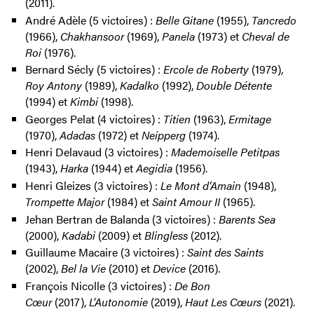
(2011).
André Adèle (5 victoires) :
Belle Gitane
(1955),
Tancredo
(1966),
Chakhansoor
(1969),
Panela
(1973) et
Cheval de
Roi
(1976).
Bernard Sécly (5 victoires) :
Ercole de Roberty
(1979),
Roy Antony
(1989),
Kadalko
(1992),
Double Détente
(1994) et
Kimbi
(1998).
Georges Pelat (4 victoires) :
Titien
(1963),
Ermitage
(1970),
Adadas
(1972) et
Neipperg
(1974).
Henri Delavaud (3 victoires) :
Mademoiselle Petitpas
(1943),
Harka
(1944) et
Aegidia
(1956).
Henri Gleizes (3 victoires) :
Le Mont d’Amain
(1948),
Trompette Major
(1984) et
Saint Amour II
(1965).
Jehan Bertran de Balanda (3 victoires) :
Barents Sea
(2000),
Kadabi
(2009) et
Blingless
(2012).
Guillaume Macaire (3 victoires) :
Saint des Saints
(2002),
Bel la Vie
(2010) et
Device
(2016).
François Nicolle (3 victoires) :
De Bon
Cœur
(2017),
L'Autonomie
(2019),
Haut Les Cœurs
(2021).