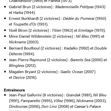
Chakhansoor
(1969) et
Panela
(1973).
Gabriel Brun (2 victoires) :
Mademoiselle Petitpas
(1943)
et
Harka
(1944).
Ernest Burkhardt (2 victoires) :
Dédée du Pomerai
(1950)
et
Toupette d’Or
(1951).
Noël Biron (2 victoires) :
Titien
(1963) et
Ermitage
(1970).
Mme Daniel Wildenstein (2 victoires) :
Nil Bleu
(1991) et
Nickname
(2003).
Bernard Boutboul (2 victoires) :
Kadalko
(1992) et
Double
Détente
(1994).
Jean-Pierre Raymond (2 victoires) :
Barents Sea
(2000) et
Blingless
(2012).
Magalen Bryant (2 victoires) :
Gaelic Ocean
(2007)
et
Device
(2016).
Entraîneurs
Jean-Paul Gallorini (8 victoires) :
Grandak
(1981),
Nil Bleu
(1991),
Pamparetto
(1995),
Villez
(1996),
Nickname
(2003),
Dindounas
(2006),
Don Lino
(2008) et
Caesar’s Palace