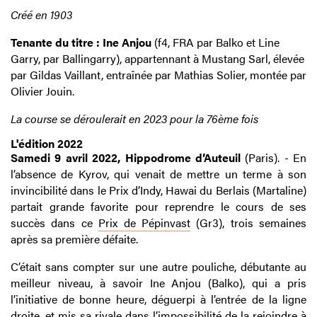
Créé en 1903
Tenante du titre : Ine Anjou
(f4, FRA par Balko et Line
Garry, par Ballingarry), appartennant à Mustang Sarl, élevée
par Gildas Vaillant, entraînée par Mathias Solier, montée par
Olivier Jouin.
La course se déroulerait en 2023 pour la 76ème fois
L'édition 2022
Samedi 9 avril 2022, Hippodrome d’Auteuil
(Paris). - En
l’absence de Kyrov, qui venait de mettre un terme à son
invincibilité dans le Prix d’Indy, Hawai du Berlais (Martaline)
partait grande favorite pour reprendre le cours de ses
succès dans ce
Prix de Pépinvast
(Gr3), trois semaines
après sa première défaite.
C’était sans compter sur une autre pouliche, débutante au
meilleur niveau, à savoir Ine Anjou (Balko), qui a pris
l’initiative de bonne heure, déguerpi à l’entrée de la ligne
droite, et mis sa rivale dans l’impossibilité de la rejoindre à