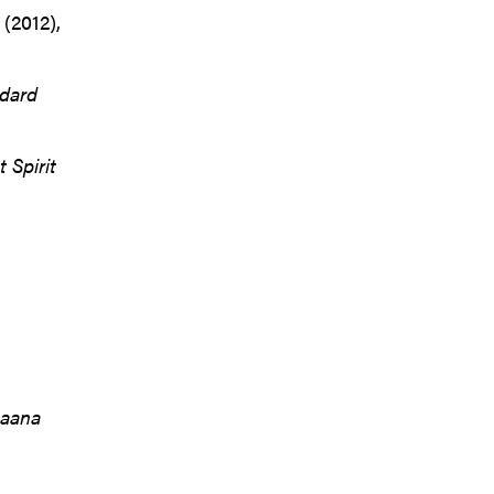
(2012),
dard
 Spirit
haana