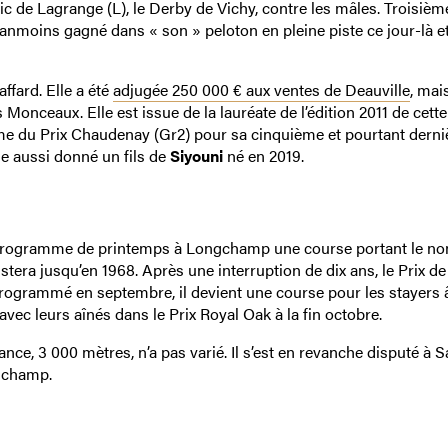
c de Lagrange (L), le Derby de Vichy, contre les mâles. Troisièm
éanmoins gagné dans « son » peloton en pleine piste ce jour-là et
ffard. Elle a été
adjugée 250 000 € aux ventes de Deauville
, mai
 Monceaux. Elle est issue de la lauréate de l’édition 2011 de cette
me du Prix Chaudenay (Gr2) pour sa cinquième et pourtant derni
ue aussi donné un fils de
Siyouni
né en 2019.
au programme de printemps à Longchamp une course portant le n
istera jusqu’en 1968. Après une interruption de dix ans, le Prix d
rogrammé en septembre, il devient une course pour les stayers 
avec leurs aînés dans le Prix Royal Oak à la fin octobre.
nce, 3 000 mètres, n’a pas varié. Il s’est en revanche disputé à S
ngchamp.