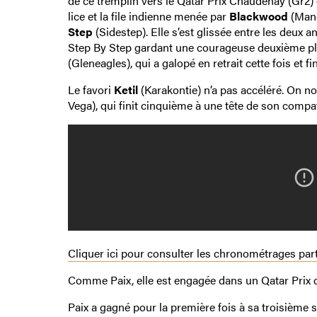
de ce tremplin vers le Qatar Prix Chaudenay (Gr2) ou
lice et la file indienne menée par
Blackwood
(Mand
Step
(Sidestep). Elle s’est glissée entre les deux 
Step By Step gardant une courageuse deuxième pla
(Gleneagles), qui a galopé en retrait cette fois et fin
Le favori
Ketil
(Karakontie) n’a pas accéléré. On not
Vega), qui finit cinquième à une tête de son compa
Cliquer ici pour consulter les chronométrages part
Comme Paix, elle est engagée dans un Qatar Prix de
Paix a gagné pour la première fois à sa troisième so