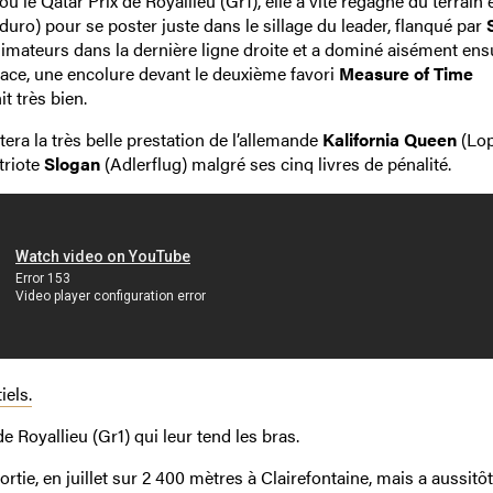
 le Qatar Prix de Royallieu (Gr1), elle a vite regagné du terrain e
uro) pour se poster juste dans le sillage du leader, flanqué par
animateurs dans la dernière ligne droite et a dominé aisément ensu
ce, une encolure devant le deuxième favori
Measure of Time
it très bien.
era la très belle prestation de l’allemande
Kalifornia Queen
(Lop
triote
Slogan
(Adlerflug) malgré ses cinq livres de pénalité.
iels.
 Royallieu (Gr1) qui leur tend les bras.
rtie, en juillet sur 2 400 mètres à Clairefontaine, mais a aussitôt