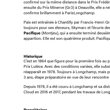
confirmé sur la même distance dans le Prix Frédéri
ensuite du Prix Minerve (Gr3) à Deauville, elle a n
confirme brillamment à ParisLongchamp.
Paix est entraînée à Chantilly par Francis-Henri Gra
toujours pour ses éleveurs, Skymarc et l’écurie des
Pacifique
(Montjeu), qui a ensuite terminé deuxiè
apparition. Elle est son quatrième produit. Pacifiq
Historique
C’est en 1864 que figure pour la première fois 
Prix Lutèce. Avec des conditions variées, elle subs
réapparaît en 1978. Toujours à Longchamp, mais p
3 ans, étape préparatoire en vue de leur rencontre 
Depuis 1978, il a été couru à Longchamp et sa dista
Cloud en 2016 et 2017, pendant les travaux de Lo
Propriétaires