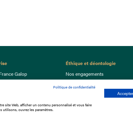
rise
Éthique et déontologie
France Galop
Nos engagements
ance
Lutte anti-dopage
Politique de confidentialité
e du Galop
Bien être equin
Accepter
 sociaux
Index Egalité Femmes-Hommes
re site Web, afficher un contenu personnalisé et vous faire
re les courses
Jeu responsable
s utilisons, ouvrez les paramètres.
que
'emploi