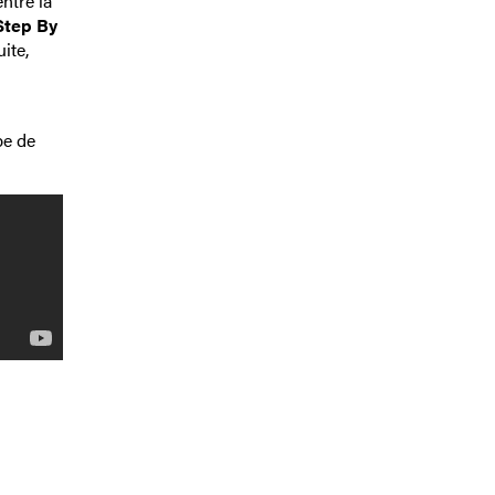
ntre la
Step By
ite,
e de