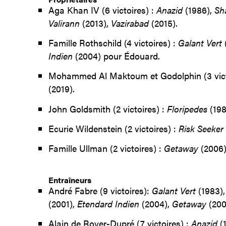
Aga Khan IV (6 victoires) :
Anazid
(1986),
Sh
Valirann
(2013),
Vazirabad
(2015).
Famille Rothschild (4 victoires) :
Galant Vert
Indien
(2004) pour Édouard.
Mohammed Al Maktoum et Godolphin (3 vict
(2019).
John Goldsmith (2 victoires) :
Floripedes
(198
Ecurie Wildenstein (2 victoires) :
Risk Seeker
Famille Ullman (2 victoires) :
Getaway
(2006
Entraîneurs
André Fabre (9 victoires):
Galant Vert
(1983)
(2001),
Etendard Indien
(2004),
Getaway
(200
Alain de Royer-Dupré (7 victoires) :
Anazid
(