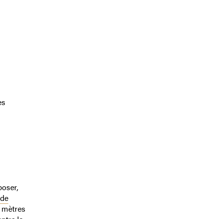
es
poser,
 de
0 mètres