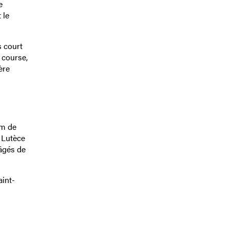
e
 le
s court
 course,
ère
om de
e Lutèce
âgés de
aint-