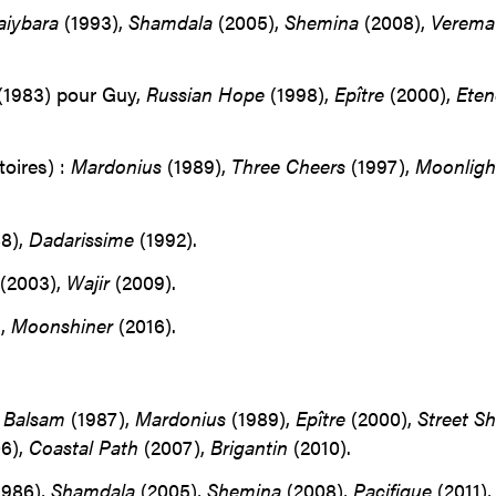
aiybara
(1993),
Shamdala
(2005),
Shemina
(2008),
Verema
(1983) pour Guy,
Russian Hope
(1998),
Epître
(2000),
Eten
oires) :
Mardonius
(1989),
Three Cheers
(1997),
Moonlight
8),
Dadarissime
(1992).
(2003),
Wajir
(2009).
),
Moonshiner
(2016).
,
Balsam
(1987),
Mardonius
(1989),
Epître
(2000),
Street S
6),
Coastal Path
(2007),
Brigantin
(2010).
1986),
Shamdala
(2005),
Shemina
(2008),
Pacifique
(2011),