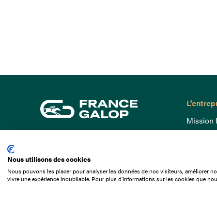
L'entrep
Mission 
Gouvern
15 Boulevard de Douaumont
Baromètr
75017 Paris
Nous utilisons des cookies
Comptes
01 49 10 20 29
Nous pouvons les placer pour analyser les données de nos visiteurs, améliorer not
Comprend
vivre une expérience inoubliable. Pour plus d'informations sur les cookies que nou
Rechercher
Docuthè
Métiers
Offres d