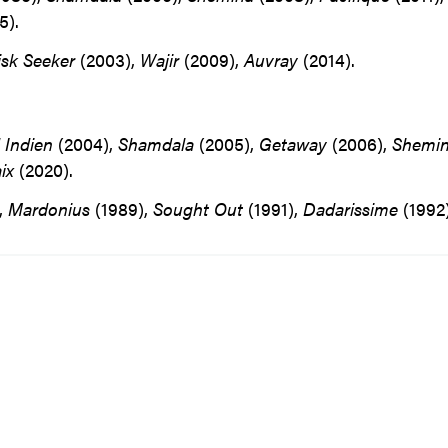
5).
isk Seeker
(2003),
Wajir
(2009),
Auvray
(2014).
 Indien
(2004),
Shamdala
(2005),
Getaway
(2006),
Shemi
aix
(2020).
,
Mardonius
(1989),
Sought Out
(1991),
Dadarissime
(1992)