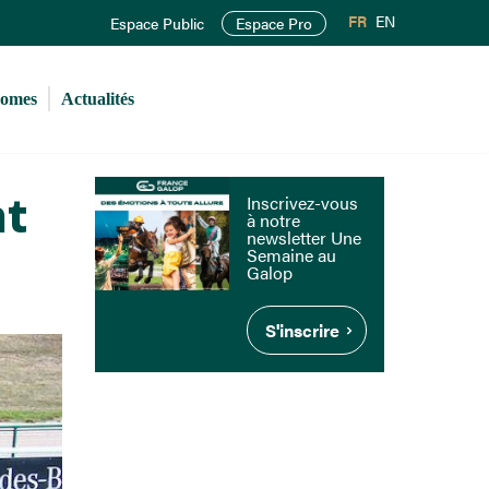
FR
EN
Espace Public
Espace Pro
romes
Actualités
nt
Inscrivez-vous
à notre
newsletter Une
Semaine au
Galop
S'inscrire