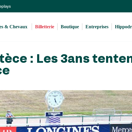
Aller
Replays
au
contenu
principal
s & Chevaux 
Billetterie
Boutique
Entreprises
Hippod
tèce : Les 3ans tente
ce