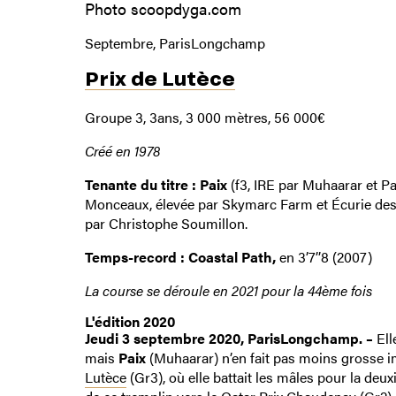
Photo scoopdyga.com
Septembre, ParisLongchamp
Prix de Lutèce
Groupe 3, 3ans, 3 000 mètres, 56 000€
Créé en 1978
Tenante du titre : Paix
(f3, IRE par Muhaarar et P
Monceaux, élevée par Skymarc Farm et Écurie des
par Christophe Soumillon.
Temps-record : Coastal Path,
en 3’7’’8 (2007)
La course se déroule en 2021 pour la 44ème fois
L'édition 2020
Jeudi 3 septembre 2020, ParisLongchamp. –
Ell
mais
Paix
(Muhaarar) n’en fait pas moins grosse 
Lutèce
(Gr3), où elle battait les mâles pour la deu