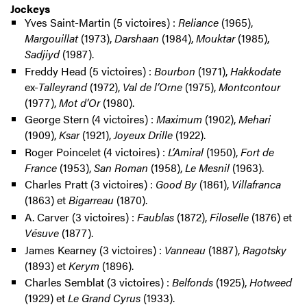
Jockeys
Yves Saint-Martin (5 victoires) :
Reliance
(1965),
Margouillat
(1973),
Darshaan
(1984),
Mouktar
(1985),
Sadjiyd
(1987).
Freddy Head (5 victoires) :
Bourbon
(1971),
Hakkodate
ex-
Talleyrand
(1972),
Val de l’Orne
(1975),
Montcontour
(1977),
Mot d’Or
(1980).
George Stern (4 victoires) :
Maximum
(1902),
Mehari
(1909),
Ksar
(1921),
Joyeux Drille
(1922).
Roger Poincelet (4 victoires) :
L’Amiral
(1950),
Fort de
France
(1953),
San Roman
(1958),
Le Mesnil
(1963).
Charles Pratt (3 victoires) :
Good By
(1861),
Villafranca
(1863) et
Bigarreau
(1870).
A. Carver (3 victoires) :
Faublas
(1872),
Filoselle
(1876) et
Vésuve
(1877).
James Kearney (3 victoires) :
Vanneau
(1887),
Ragotsky
(1893) et
Kerym
(1896).
Charles Semblat (3 victoires) :
Belfonds
(1925),
Hotweed
(1929) et
Le Grand Cyrus
(1933).