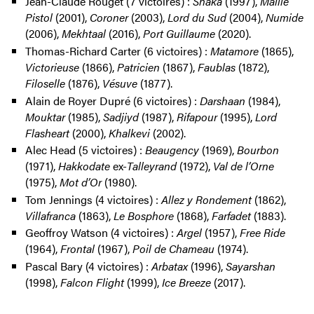
Jean-Claude Rouget (7 victoires) :
Shaka
(1997),
Maille
Pistol
(2001),
Coroner
(2003),
Lord du Sud
(2004),
Numide
(2006),
Mekhtaal
(2016),
Port Guillaume
(2020).
Thomas-Richard Carter (6 victoires) :
Matamore
(1865),
Victorieuse
(1866),
Patricien
(1867),
Faublas
(1872),
Filoselle
(1876),
Vésuve
(1877).
Alain de Royer Dupré (6 victoires) :
Darshaan
(1984),
Mouktar
(1985),
Sadjiyd
(1987),
Rifapour
(1995),
Lord
Flasheart
(2000),
Khalkevi
(2002).
Alec Head (5 victoires) :
Beaugency
(1969),
Bourbon
(1971),
Hakkodate
ex-
Talleyrand
(1972),
Val de l’Orne
(1975),
Mot d’Or
(1980).
Tom Jennings (4 victoires) :
Allez y Rondement
(1862),
Villafranca
(1863),
Le Bosphore
(1868),
Farfadet
(1883).
Geoffroy Watson (4 victoires) :
Argel
(1957),
Free Ride
(1964),
Frontal
(1967),
Poil de Chameau
(1974).
Pascal Bary (4 victoires) :
Arbatax
(1996),
Sayarshan
(1998),
Falcon Flight
(1999),
Ice Breeze
(2017).