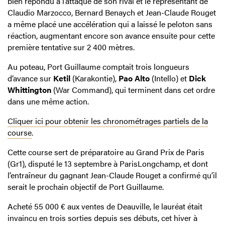
bien répondu à l’attaque de son rival et le représentant de
Claudio Marzocco, Bernard Benaych et Jean-Claude Rouget
a même placé une accélération qui a laissé le peloton sans
réaction, augmentant encore son avance ensuite pour cette
première tentative sur 2 400 mètres.
Au poteau, Port Guillaume comptait trois longueurs
d’avance sur
Ketil
(Karakontie),
Pao Alto
(Intello) et
Dick
Whittington
(War Command), qui terminent dans cet ordre
dans une même action.
Cliquer ici pour obtenir les chronométrages partiels de la
course
.
Cette course sert de préparatoire au Grand Prix de Paris
(Gr1), disputé le 13 septembre à ParisLongchamp, et dont
l’entraîneur du gagnant Jean-Claude Rouget a confirmé qu’il
serait le prochain objectif de Port Guillaume.
Acheté 55 000 € aux ventes de Deauville, le lauréat était
invaincu en trois sorties depuis ses débuts, cet hiver à