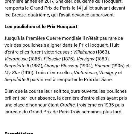
première année en 2017, Shakeel, deuxième du Hocquart,
remporta le Grand Prix de Paris le 14 juillet suivant devant
Ice Breeze, quatrième, qui l’avait devancé auparavant.
Les pouliches et le Prix Hocquart
Jusqu’à la Première Guerre mondiale il n’était pas rare de
voir des pouliches s’aligner dans le Prix Hocquart. Huit
d’entre elles furent victorieuses :
Villafranca
(1863),
Victorieuse
(1866),
Filoselle
(1876),
Versigny
(1880),
Serpolette II
(1881),
Orange Blossom
(1904),
Brienne
(1905) et
My Star
(1910). Trois d’entre elles,
Victorieuse
,
Versigny
et
Serpolette II
parvinrent à remporter le Prix de Diane.
Bien que la course leur soit toujours ouverte, les pouliches
brillent par leur absence, la dernière d’entre elles ayant pris
une place d’honneur étant
Crudité
, troisième en 1935 puis
lauréate du Grand Prix de Paris trois semaines plus tard.
Propriétaires