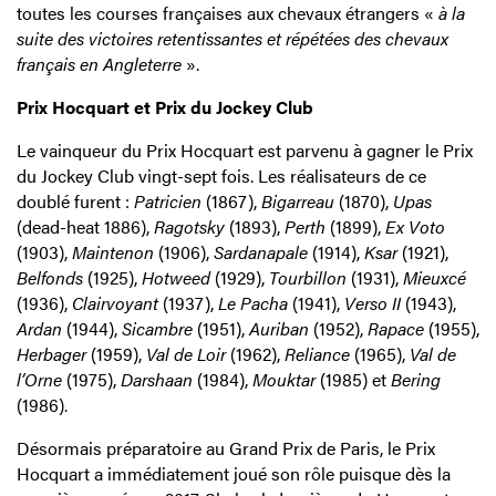
toutes les courses françaises aux chevaux étrangers «
à la
suite des victoires retentissantes et répétées des chevaux
français en Angleterre
».
Prix Hocquart et Prix du Jockey Club
Le vainqueur du Prix Hocquart est parvenu à gagner le Prix
du Jockey Club vingt-sept fois. Les réalisateurs de ce
doublé furent :
Patricien
(1867),
Bigarreau
(1870),
Upas
(dead-heat 1886),
Ragotsky
(1893),
Perth
(1899),
Ex Voto
(1903),
Maintenon
(1906),
Sardanapale
(1914),
Ksar
(1921),
Belfonds
(1925),
Hotweed
(1929),
Tourbillon
(1931),
Mieuxcé
(1936),
Clairvoyant
(1937),
Le Pacha
(1941),
Verso II
(1943),
Ardan
(1944),
Sicambre
(1951),
Auriban
(1952),
Rapace
(1955),
Herbager
(1959),
Val de Loir
(1962),
Reliance
(1965),
Val de
l’Orne
(1975),
Darshaan
(1984),
Mouktar
(1985) et
Bering
(1986).
Désormais préparatoire au Grand Prix de Paris, le Prix
Hocquart a immédiatement joué son rôle puisque dès la