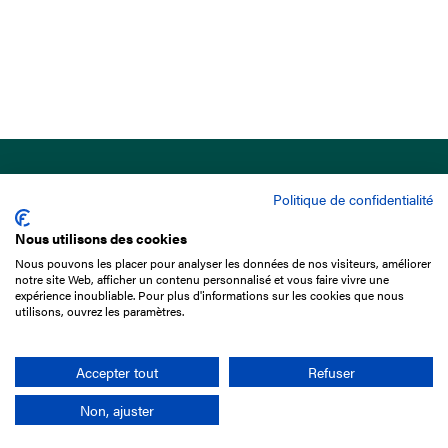
Politique de confidentialité
Nous utilisons des cookies
Nous pouvons les placer pour analyser les données de nos visiteurs, améliorer
15 Boulevard de Douaumont
notre site Web, afficher un contenu personnalisé et vous faire vivre une
75017 Paris
expérience inoubliable. Pour plus d'informations sur les cookies que nous
utilisons, ouvrez les paramètres.
01 49 10 20 29
Rechercher
Accepter tout
Refuser
Non, ajuster
L'entreprise