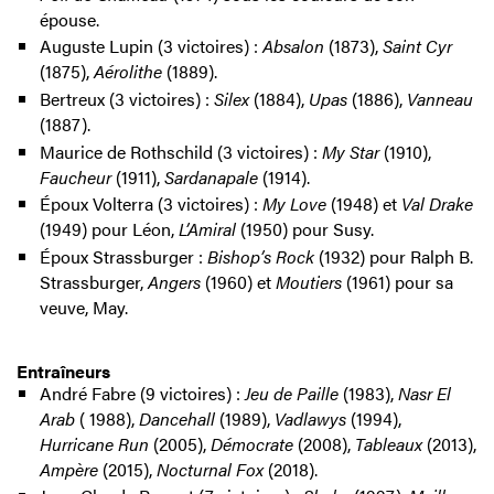
épouse.
Auguste Lupin (3 victoires) :
Absalon
(1873),
Saint Cyr
(1875),
Aérolithe
(1889).
Bertreux (3 victoires) :
Silex
(1884),
Upas
(1886),
Vanneau
(1887).
Maurice de Rothschild (3 victoires) :
My Star
(1910),
Faucheur
(1911),
Sardanapale
(1914).
Époux Volterra (3 victoires) :
My Love
(1948) et
Val Drake
(1949) pour Léon,
L’Amiral
(1950) pour Susy.
Époux Strassburger :
Bishop’s Rock
(1932) pour Ralph B.
Strassburger,
Angers
(1960) et
Moutiers
(1961) pour sa
veuve, May.
Entraîneurs
André Fabre (9 victoires) :
Jeu de Paille
(1983),
Nasr El
Arab
( 1988),
Dancehall
(1989),
Vadlawys
(1994),
Hurricane Run
(2005),
Démocrate
(2008),
Tableaux
(2013),
Ampère
(2015),
Nocturnal Fox
(2018).