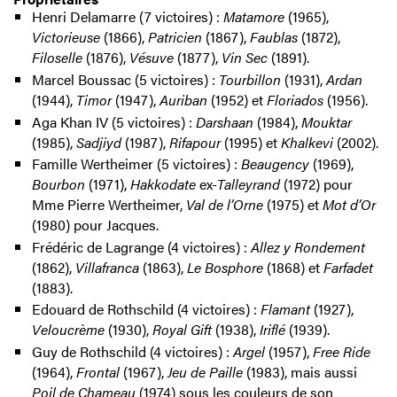
Henri Delamarre (7 victoires) :
Matamore
(1965),
Victorieuse
(1866),
Patricien
(1867),
Faublas
(1872),
Filoselle
(1876),
Vésuve
(1877),
Vin Sec
(1891).
Marcel Boussac (5 victoires) :
Tourbillon
(1931),
Ardan
(1944),
Timor
(1947),
Auriban
(1952) et
Floriados
(1956).
Aga Khan IV (5 victoires) :
Darshaan
(1984),
Mouktar
(1985),
Sadjiyd
(1987),
Rifapour
(1995) et
Khalkevi
(2002).
Famille Wertheimer (5 victoires) :
Beaugency
(1969),
Bourbon
(1971),
Hakkodate
ex-
Talleyrand
(1972) pour
Mme Pierre Wertheimer,
Val de l’Orne
(1975) et
Mot d’Or
(1980) pour Jacques.
Frédéric de Lagrange (4 victoires) :
Allez y Rondement
(1862),
Villafranca
(1863),
Le Bosphore
(1868) et
Farfadet
(1883).
Edouard de Rothschild (4 victoires) :
Flamant
(1927),
Veloucrème
(1930),
Royal Gift
(1938),
Iriflé
(1939).
Guy de Rothschild (4 victoires) :
Argel
(1957),
Free Ride
(1964),
Frontal
(1967),
Jeu de Paille
(1983), mais aussi
Poil de Chameau
(1974) sous les couleurs de son