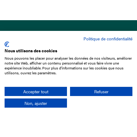
Politique de confidentialité
Nous utilisons des cookies
Nous pouvons les placer pour analyser les données de nos visiteurs, améliorer
15 Boulevard de Douaumont
notre site Web, afficher un contenu personnalisé et vous faire vivre une
75017 Paris
expérience inoubliable. Pour plus d'informations sur les cookies que nous
utilisons, ouvrez les paramètres.
01 49 10 20 29
Rechercher
Accepter tout
Refuser
Non, ajuster
L'entreprise
Mission France Galop
Gouvernance