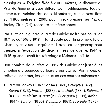
classiques. A l’origine fixée à 2 000 mètres, la distance du
Prix de Guiche a subi différentes modifications, tout en
demeurant voisine des deux kilomètres, et elle s’est fixée
sur 1 800 mètres en 2005, pour mieux préparer au Prix du
Jockey Club (Gr1), raccourci la même année.
Par suite de la guerre le Prix de Guiche ne fut pas couru en
1871 et de 1915 à 1918. Il fut disputé pour la première fois à
Chantilly en 2005. Jusqu’alors, il avait eu Longchamp pour
théâtre, à l’exception de deux années de guerre, 1944 et
1945, quand il avait trouvé refuge à Maisons-Laffitte.
Bon nombre de lauréats du Prix de Guiche ont justifié les
ambitions classiques de leurs propriétaires. Parmi eux, on
relève au sommet, les vainqueurs des courses suivantes :
Prix du Jockey Club :
Consul
(1869),
Revigny
(1872),
Boïard
(1873),
Frontin
(1883),
Little Duck
(1884),
Reluisant
(1885),
Ermak
(1891),
Retz
(1902),
Negofol
(1909),
Ardan
(1944),
Scratch
(1950),
Sicambre
(1951),
Top Ville
(1979),