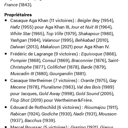
France
(1843).
Propriétaires
Casaque Aga Khan (11 victoires) :
Beigler Bey
(1954),
Hafiz
(1955) pour Aga Khan III,
Jour et Nuit III
(1964),
White Star
(1965),
Top Ville
(1979),
Shakapour
(1980),
Yashgan
(1984),
Valanour
(1995),
Behkabad
(2010),
Dalwari
(2013),
Makaloun
(2021) pour Aga Khan IV.
Frédéric de Lagrange (9 victoires) :
Equivoque
(1866),
Pompier
(1868),
Consul
(1869),
Braconnier
(1876),
Saint-
Christophe
(1877),
Colifichet
(1878),
Barde
(1879),
Muscadin III
(1880),
Gourgandin
(1881).
Casaque Wertheimer (7 victoires) :
Orante
(1975),
Gay
Mecene
(1978),
Pluralisme
(1983),
Val des Bois
(1989)
pour Jacques,
Gold Away
(1998),
Gold Sound
(2005),
Flop Shot
(2019) pour Wertheimer&Frère.
Edouard de Rothschild (6 victoires) :
Rioumajou
(1911),
Rabican
(1924),
Godiche
(1930),
Nadir
(1931),
Mousson
(1937),
Bacchus
(1939).
Marcel Boussac (5 victoires) :
Grazing
(1921),
Giaour