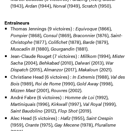
(1943),
Ardan
(1944),
Norval
(1949),
Scratch
(1950).
Entraîneurs
Thomas Jennings (9 victoires) :
Equivoque
(1866),
Pompier
(1868),
Consul
(1869),
Braconnier
(1876),
Saint-
Christophe
(1877),
Colifichet
(1878),
Barde
(1879),
Muscadin III
(1880),
Gourgandin
(1881).
Jean-Claude Rouget (7 victoires) :
Millkom
(1994),
Mister
Sacha
(2004),
Behkabad
(2010),
Dalwari
(2013),
War
Dispatch
(2015),
Almanzor
(2017),
Makaloun
(2021).
Christiane Head (6 victoires) :
In Extremis
(1988),
Val des
Bois
(1989),
Roi de Rome
(1990),
Gold Away
(1998),
Mizzen Mast
(2001),
Rouvres
(2002).
André Fabre (6 victoires) :
Homme de Loi
(1992),
Martiniquais
(1996),
Kirkwall
(1997),
Val Royal
(1999),
Saint Baudolino
(2012),
Flop Shot
(2019).
Alec Head (5 victoires) :
Hafiz
(1955),
Saint Crespin
(1959),
Orante
(1975),
Gay Mecene
(1978),
Pluralisme