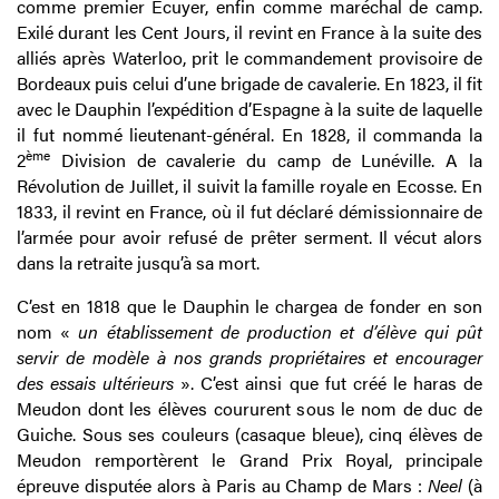
comme premier Écuyer, enfin comme maréchal de camp.
Exilé durant les Cent Jours, il revint en France à la suite des
alliés après Waterloo, prit le commandement provisoire de
Bordeaux puis celui d’une brigade de cavalerie. En 1823, il fit
avec le Dauphin l’expédition d’Espagne à la suite de laquelle
il fut nommé lieutenant-général. En 1828, il commanda la
ème
2
Division de cavalerie du camp de Lunéville. A la
Révolution de Juillet, il suivit la famille royale en Ecosse. En
1833, il revint en France, où il fut déclaré démissionnaire de
l’armée pour avoir refusé de prêter serment. Il vécut alors
dans la retraite jusqu’à sa mort.
C’est en 1818 que le Dauphin le chargea de fonder en son
nom «
un établissement de production et d’élève qui pût
servir de modèle à nos grands propriétaires et encourager
des essais ultérieurs
». C’est ainsi que fut créé le haras de
Meudon dont les élèves coururent sous le nom de duc de
Guiche. Sous ses couleurs (casaque bleue), cinq élèves de
Meudon remportèrent le Grand Prix Royal, principale
épreuve disputée alors à Paris au Champ de Mars :
Neel
(à