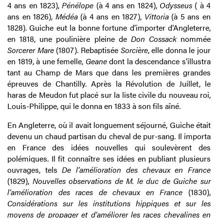
4 ans en 1823),
Pénélope
(à 4 ans en 1824),
Odysseus
( à 4
ans en 1826),
Médéa
(à 4 ans en 1827),
Vittoria
(à 5 ans en
1828). Guiche eut la bonne fortune d’importer d’Angleterre,
en 1818, une poulinière pleine de
Don Cossack
nommée
Sorcerer Mare
(1807). Rebaptisée
Sorcière
, elle donna le jour
en 1819, à une femelle,
Geane
dont la descendance s’illustra
tant au Champ de Mars que dans les premières grandes
épreuves de Chantilly. Après la Révolution de Juillet, le
haras de Meudon fut placé sur la liste civile du nouveau roi,
Louis-Philippe, qui le donna en 1833 à son fils aîné.
En Angleterre, où il avait longuement séjourné, Guiche était
devenu un chaud partisan du cheval de pur-sang. Il importa
en France des idées nouvelles qui soulevèrent des
polémiques. Il fit connaître ses idées en publiant plusieurs
ouvrages, tels
De l’amélioration des chevaux en France
(1829),
Nouvelles observations de M. le duc de Guiche sur
l’amélioration des races de chevaux en France
(1830),
Considérations sur les institutions hippiques et sur les
moyens de propager et d’améliorer les races chevalines en