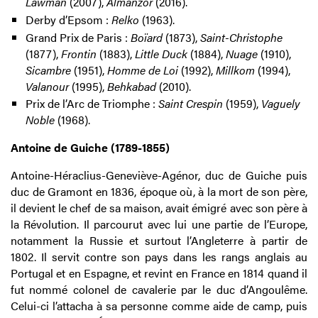
Lawman
(2007),
Almanzor
(2016).
Derby d’Epsom :
Relko
(1963).
Grand Prix de Paris :
Boïard
(1873),
Saint-Christophe
(1877),
Frontin
(1883),
Little Duck
(1884),
Nuage
(1910),
Sicambre
(1951),
Homme de Loi
(1992),
Millkom
(1994),
Valanour
(1995),
Behkabad
(2010).
Prix de l’Arc de Triomphe :
Saint Crespin
(1959),
Vaguely
Noble
(1968).
Antoine
de Guiche (1789-1855)
Antoine-Héraclius-Geneviève-Agénor, duc de Guiche puis
duc de Gramont en 1836, époque où, à la mort de son père,
il devient le chef de sa maison, avait émigré avec son père à
la Révolution. Il parcourut avec lui une partie de l’Europe,
notamment la Russie et surtout l’Angleterre à partir de
1802. Il servit contre son pays dans les rangs anglais au
Portugal et en Espagne, et revint en France en 1814 quand il
fut nommé colonel de cavalerie par le duc d’Angoulême.
Celui-ci l’attacha à sa personne comme aide de camp, puis