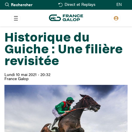
Rechercher
Aller
EN
Direct et Replays
au
contenu
principal
Historique du
Guiche : Une filière
revisitée
Lundi 10 mai 2021 - 20:32
France Galop