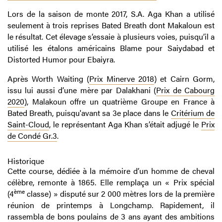
Lors de la saison de monte 2017, S.A. Aga Khan a utilisé
seulement à trois reprises Bated Breath dont Makaloun est
le résultat. Cet élevage s’essaie à plusieurs voies, puisqu’il a
utilisé les étalons américains Blame pour Saiydabad et
Distorted Humor pour Ebaiyra.
Après Worth Waiting (
Prix Minerve 2018
) et Cairn Gorm,
issu lui aussi d’une mère par Dalakhani (
Prix de Cabourg
2020
), Malakoun offre un quatrième Groupe en France à
Bated Breath, puisqu'avant sa 3e place dans le
Critérium de
Saint-Cloud
, le représentant Aga Khan s’était adjugé le
Prix
de Condé Gr.3
.
Historique
Cette course, dédiée à la mémoire d’un homme de cheval
célèbre, remonte à 1865. Elle remplaça un « Prix spécial
ème
(4
classe) » disputé sur 2 000 mètres lors de la première
réunion de printemps à Longchamp. Rapidement, il
rassembla de bons poulains de 3 ans ayant des ambitions