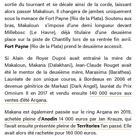
sortie du tournant et se décale ainsi de la corde, laissant
alors passer Makaloun. Il changera de jambes uniquement
sous la menace de Fort Payne (Rio de la Plata). Soutenu aux
bras, Makaloun s’impose d’une demi longueur devant
Millebosc (Le Havre), déjà titulaire d’une deuxième
place sur la piste de Chantilly lors de sa rentrée fin avril.
Fort Payne
(Rio de la Plata) prend le deuxième accessit.
Si Alain de Royer Dupré avait entraîné la mère de
Makaloun, Makana (Dalakhani), Jean-Claude Rouget avait
été le mentor de la deuxième mère, Marasima (Barathea).
Lauréate de son unique course, à Bordeaux en 2006 et
devenue génitrice de Markazi (Dark Angel), lauréat du Prix
Omnium II en 2017 et vendu ensuite
140 000 euros aux
ventes d’été Arqana
.
Makana est également passée sur le ring Arqana en 2019,
achetée pleine d’
Anodin
14 000 euros par Jan Krauze
, qui
l’avait ensuite
présentée pleine de
Territories
l’an passé. Elle
avait alors été rachetée pour 160 000 euros
.