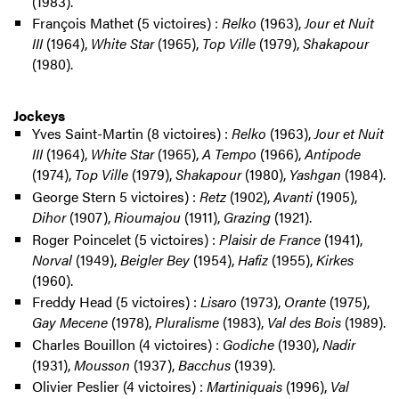
(1983).
François Mathet (5 victoires) :
Relko
(1963),
Jour et Nuit
III
(1964),
White Star
(1965),
Top Ville
(1979),
Shakapour
(1980).
Jockeys
Yves Saint-Martin (8 victoires) :
Relko
(1963),
Jour et Nuit
III
(1964),
White Star
(1965),
A Tempo
(1966),
Antipode
(1974),
Top Ville
(1979),
Shakapour
(1980),
Yashgan
(1984).
George Stern 5 victoires) :
Retz
(1902),
Avanti
(1905),
Dihor
(1907),
Rioumajou
(1911),
Grazing
(1921).
Roger Poincelet (5 victoires) :
Plaisir de France
(1941),
Norval
(1949),
Beigler Bey
(1954),
Hafiz
(1955),
Kirkes
(1960).
Freddy Head (5 victoires) :
Lisaro
(1973),
Orante
(1975),
Gay Mecene
(1978),
Pluralisme
(1983),
Val des Bois
(1989).
Charles Bouillon (4 victoires) :
Godiche
(1930),
Nadir
(1931),
Mousson
(1937),
Bacchus
(1939).
Olivier Peslier (4 victoires) :
Martiniquais
(1996),
Val