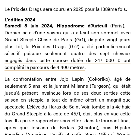
Le Prix des Drags sera couru en 2025 pour la 138ème fois.
L'édition 2024
Samedi 8 juin 2024, Hippodrome d’Auteuil
(Paris). –
Dernier acte d’une saison qui a atteint son sommet avec
Grand Steeple-Chase de Paris (Gr1), disputé vingt jours
plus tôt, le
Prix des Drags (Gr2) a été particulièrement
sélectif puisque seulement quatre des sept chevaux
engagés dans cette course dotée de 247 000 € ont
complété le parcours de 4 400 mètres
.
La confrontation entre Jojo Lapin (Cokoriko), âgé de
seulement 5 ans, et la jument Milanne (Turgeon), qui était
jusqu'à présent invaincue lors de ses deux sorties cette
saison en steeple, a tout de même offert un magnifique
spectacle. L’élève du Haras de Saint-Voir, tombé à la 4e haie
du Grand Steeple à la cote de 45/1, était plus en vue cette
fois. Il a pu se rapprocher sans effort dans le tournant final,
après que Toscana du Berlais (Shantou), puis Hipster
Paradise (American Devil) et enfin Spes Militurf (König