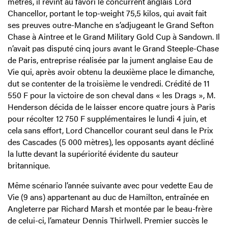
mètres, il revint au favori le concurrent anglais Lord
Chancellor, portant le top-weight 75,5 kilos, qui avait fait
ses preuves outre-Manche en s’adjugeant le Grand Sefton
Chase à Aintree et le Grand Military Gold Cup à Sandown. Il
n’avait pas disputé cinq jours avant le Grand Steeple-Chase
de Paris, entreprise réalisée par la jument anglaise Eau de
Vie qui, après avoir obtenu la deuxième place le dimanche,
dut se contenter de la troisième le vendredi. Crédité de 11
550 F pour la victoire de son cheval dans « les Drags », M.
Henderson décida de le laisser encore quatre jours à Paris
pour récolter 12 750 F supplémentaires le lundi 4 juin, et
cela sans effort, Lord Chancellor courant seul dans le Prix
des Cascades (5 000 mètres), les opposants ayant décliné
la lutte devant la supériorité évidente du sauteur
britannique.
Même scénario l’année suivante avec pour vedette Eau de
Vie (9 ans) appartenant au duc de Hamilton, entraînée en
Angleterre par Richard Marsh et montée par le beau-frère
de celui-ci, l’amateur Dennis Thirlwell. Premier succès le