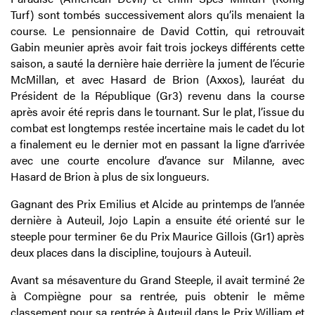
Turf) sont tombés successivement alors qu’ils menaient la
course. Le pensionnaire de David Cottin, qui retrouvait
Gabin meunier après avoir fait trois jockeys différents cette
saison, a sauté la dernière haie derrière la jument de l’écurie
McMillan, et avec Hasard de Brion (Axxos), lauréat du
Président de la République (Gr3) revenu dans la course
après avoir été repris dans le tournant. Sur le plat, l’issue du
combat est longtemps restée incertaine mais le cadet du lot
a finalement eu le dernier mot en passant la ligne d’arrivée
avec une courte encolure d’avance sur Milanne, avec
Hasard de Brion à plus de six longueurs.
Gagnant des Prix Emilius et Alcide au printemps de l’année
dernière à Auteuil, Jojo Lapin a ensuite été orienté sur le
steeple pour terminer 6e du Prix Maurice Gillois (Gr1) après
deux places dans la discipline, toujours à Auteuil.
Avant sa mésaventure du Grand Steeple, il avait terminé 2e
à Compiègne pour sa rentrée, puis obtenir le même
classement pour sa rentrée à Auteuil dans le Prix William et