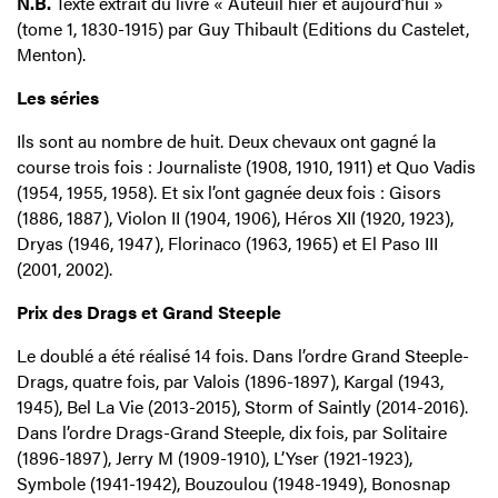
N.B.
Texte extrait du livre « Auteuil hier et aujourd’hui »
(tome 1, 1830-1915) par Guy Thibault (Editions du Castelet,
Menton).
Les séries
Ils sont au nombre de huit. Deux chevaux ont gagné la
course trois fois : Journaliste (1908, 1910, 1911) et Quo Vadis
(1954, 1955, 1958). Et six l’ont gagnée deux fois : Gisors
(1886, 1887), Violon II (1904, 1906), Héros XII (1920, 1923),
Dryas (1946, 1947), Florinaco (1963, 1965) et El Paso III
(2001, 2002).
Prix des Drags et Grand Steeple
Le doublé a été réalisé 14 fois. Dans l’ordre Grand Steeple-
Drags, quatre fois, par Valois (1896-1897), Kargal (1943,
1945), Bel La Vie (2013-2015), Storm of Saintly (2014-2016).
Dans l’ordre Drags-Grand Steeple, dix fois, par Solitaire
(1896-1897), Jerry M (1909-1910), L’Yser (1921-1923),
Symbole (1941-1942), Bouzoulou (1948-1949), Bonosnap