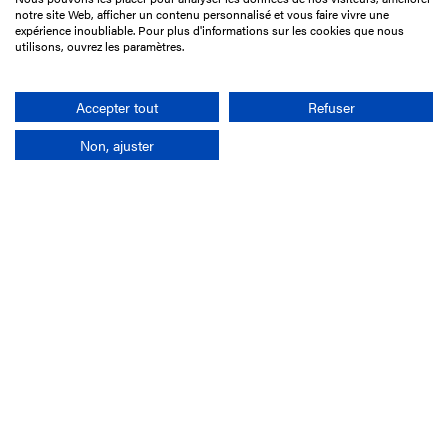
15 Boulevard de Douaumont
notre site Web, afficher un contenu personnalisé et vous faire vivre une
75017 Paris
expérience inoubliable. Pour plus d'informations sur les cookies que nous
utilisons, ouvrez les paramètres.
01 49 10 20 29
Rechercher
Accepter tout
Refuser
Non, ajuster
L'entreprise
Mission France Galop
Gouvernance
Baromètre du Galop
Comptes sociaux
Comprendre les courses
Docuthèque
Métiers
Offres d'emploi
Offres de stage