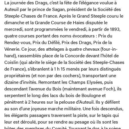
La journée des Drags, c’est la fête de l’élégance voulue à
Auteuil par le prince de Sagan, président de la Société des
Steeple-Chases de France. Après le Grand Steeple couru le
dimanche et la Grande Course de Haies disputée le
mercredi, sont programmées le vendredi, à partir de 1893,
quatre courses portant des noms évocateurs : Prix du
Rendez-vous, Prix du Défilé, Prix des Drags, Prix de la
Vénerie. Ce jour, des attelages à quatre chevaux (four-in-
hand), rassemblés place de la Concorde devant l’hôtel de
Coislin (qui abrite le siège de la Société des Steeple-Chases
de France), s’ébranlent à 1 h 15 menés par leurs distingués
propriétaires (et non par des cochers), transportant une
dizaine d’invités. Remontant les Champs Elysées, puis
descendant l’avenue du Bois (maintenant avenue Foch), ils
serpentent le long des lacs du bois de Boulogne et
pénètrent à 2 heures sur la pelouse d’Auteuil. Ils y défilent
au son d’une joyeuse marche militaire. Une fois descendus,
les élégants passagers traversent la piste, sur le tapis qui
leur est déroulé, pour se rendre au pesage où ils sont les
hôtes des membres du Comité. Tournant le dos à la scène