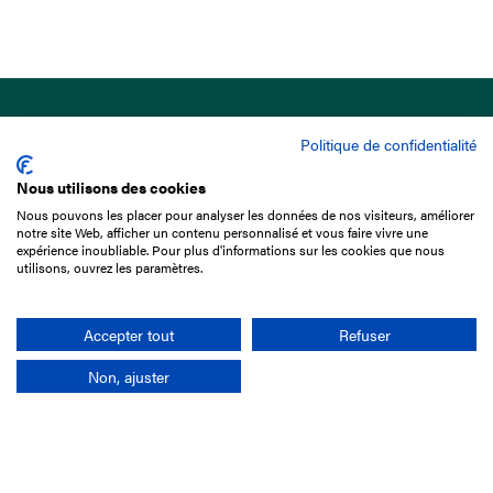
Politique de confidentialité
Nous utilisons des cookies
Nous pouvons les placer pour analyser les données de nos visiteurs, améliorer
15 Boulevard de Douaumont
notre site Web, afficher un contenu personnalisé et vous faire vivre une
75017 Paris
expérience inoubliable. Pour plus d'informations sur les cookies que nous
utilisons, ouvrez les paramètres.
01 49 10 20 29
Rechercher
Accepter tout
Refuser
Non, ajuster
L'entreprise
Mission France Galop
Gouvernance