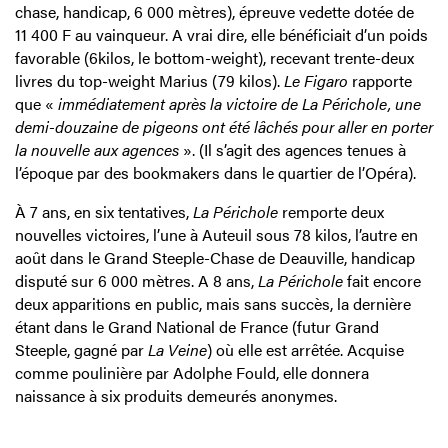
chase, handicap, 6 000 mètres), épreuve vedette dotée de
11 400 F au vainqueur. A vrai dire, elle bénéficiait d’un poids
favorable (6kilos, le bottom-weight), recevant trente-deux
livres du top-weight Marius (79 kilos).
Le Figaro
rapporte
que «
immédiatement après la victoire de La Périchole, une
demi-douzaine de pigeons ont été lâchés pour aller en porter
la nouvelle aux agences
». (Il s’agit des agences tenues à
l’époque par des bookmakers dans le quartier de l’Opéra).
À 7 ans, en six tentatives,
La Périchole
remporte deux
nouvelles victoires, l’une à Auteuil sous 78 kilos, l’autre en
août dans le Grand Steeple-Chase de Deauville, handicap
disputé sur 6 000 mètres. A 8 ans,
La Périchole
fait encore
deux apparitions en public, mais sans succès, la dernière
étant dans le Grand National de France (futur Grand
Steeple, gagné par
La Veine
) où elle est arrêtée. Acquise
comme poulinière par Adolphe Fould, elle donnera
naissance à six produits demeurés anonymes.