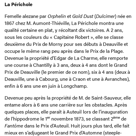
La Périchole
Femelle alezane par
Orphelin
et
Gold Dust
(
Dulcimer
) née en
1867 chez M. Aumont-Thiéville, La Périchole montra une
qualité certaine en plat, y récoltant dix victoires. A 2 ans,
sous les couleurs du « Capitaine Robert », elle se classe
deuxième du Prix de Morny pour ses débuts à Deauville et
occupe le même rang peu après dans le Prix de la Plage.
Devenue la propriété d’Edgar de La Charme, elle remporte
une course à Chantilly à 3 ans, deux à 4 ans dont le Grand
Prix de Deauville (le premier de ce nom), six à 4 ans (deux à
Deauville, une à Cabourg, une à Craon et une à Avranches),
enfin à 6 ans une en juin à Longchamp.
Devenue peu après la propriété de M. de Saint-Sauveur, elle
entame alors à 6 ans une carrière sur les obstacles. Après
quelques places, elle paraît à Auteuil lors de l’inauguration
er
ème
de l’hippodrome le 1
novembre 1873, se classant 2
de
Fantôme
dans le Prix d’Auteuil. Huit jours plus tard, elle fait
mieux en s’adjugeant le Grand Prix d’Automne (steeple-