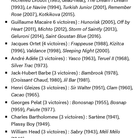
(1993),
Le Navire
(1994),
Turkish Junior
(2001),
Remember
Rose
(2007),
Kotkikova
(2015).
Guillaume Macaire 6 victoires) :
Hunorisk
(2005),
Off by
Heart
(2011),
Michto
(2012),
Storm of Saintly
(2013),
Geluroni
(2014),
Saint Goustan Blue
(2016).
Jacques Ortet (4 victoires) :
Frappeuse
(1988),
Kizitca
(1996),
Valdance
(1998),
Sleeping Night
(2000).
André Adèle (3 victoires) :
Yasco
(1963),
Teruel II
(1968),
Silver Trac
(1973).
Jack-Hubert Barbe (3 victoires) :
Bambrook
(1978),
(
Croissant Chaud
, 1980),
Jil Bar
(1981).
Henri Gleizes (3 victoires) :
Sir Walter
(1951),
Clam
(1960),
Cacao
(1965).
Georges Pelat (3 victoires) :
Bonosnap
(1955),
Bosnap
(1959),
Paiute
(1977).
Charles Bartholomew (3 victoires) : Sartène (1941),
Plassy Boy (1949).
William Head (3 victoires) :
Sabry
(1943),
Méli Mélo