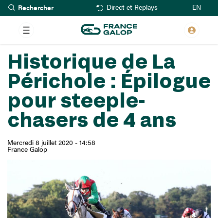
Rechercher
Aller
EN
Direct et Replays
au
contenu
principal
Historique de La
Périchole : Épilogue
pour steeple-
chasers de 4 ans
Mercredi 8 juillet 2020 - 14:58
France Galop