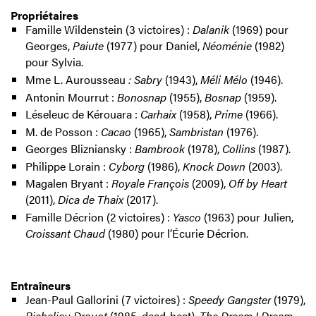
Propriétaires
Famille Wildenstein (3 victoires) :
Dalanik
(1969) pour
Georges,
Paiute
(1977) pour Daniel,
Néoménie
(1982)
pour Sylvia.
Mme L. Aurousseau
: Sabry
(1943),
Méli Mélo
(1946).
Antonin Mourrut :
Bonosnap
(1955),
Bosnap
(1959).
Léseleuc de Kérouara :
Carhaix
(1958),
Prime
(1966).
M. de Posson :
Cacao
(1965),
Sambristan
(1976).
Georges Blizniansky :
Bambrook
(1978),
Collins
(1987).
Philippe Lorain :
Cyborg
(1986),
Knock Down
(2003).
Magalen Bryant :
Royale François
(2009),
Off by Heart
(2011),
Dica de Thaix
(2017).
Famille Décrion (2 victoires) :
Yasco
(1963) pour Julien,
Croissant Chaud
(1980) pour l’Écurie Décrion.
Entraîneurs
Jean-Paul Gallorini (7 victoires) :
Speedy Gangster
(1979),
Richelieu Drouot
(1985, dead-heat),
The Dream I Dream