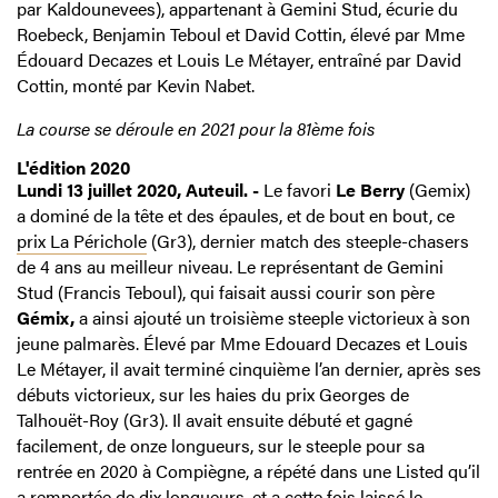
par Kaldounevees), appartenant à Gemini Stud, écurie du
Roebeck, Benjamin Teboul et David Cottin, élevé par Mme
Édouard Decazes et Louis Le Métayer, entraîné par David
Cottin, monté par Kevin Nabet.
La course se déroule en 2021 pour la 81ème fois
L'édition 2020
Lundi 13 juillet 2020, Auteuil. -
Le favori
Le Berry
(Gemix)
a dominé de la tête et des épaules, et de bout en bout, ce
prix La Périchole
(Gr3), dernier match des steeple-chasers
de 4 ans au meilleur niveau. Le représentant de Gemini
Stud (Francis Teboul), qui faisait aussi courir son père
Gémix,
a ainsi ajouté un troisième steeple victorieux à son
jeune palmarès. Élevé par Mme Edouard Decazes et Louis
Le Métayer, il avait terminé cinquième l’an dernier, après ses
débuts victorieux, sur les haies du prix Georges de
Talhouët-Roy (Gr3). Il avait ensuite débuté et gagné
facilement, de onze longueurs, sur le steeple pour sa
rentrée en 2020 à Compiègne, a répété dans une Listed qu’il
a remportée de dix longueurs, et a cette fois laissé le