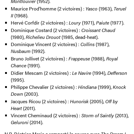
Montlouvier
(1952).
Maurice Prod’homme (2 victoires) :
Yasco
(1963),
Teruel
II
(1968).
Hervé Corfdir (2 victoires) :
Loury
(1971),
Paiute
(1977).
Dominique Costard (2 victoires) :
Croissant Chaud
(1980),
Richelieu Drouot
(1985, dead-heat).
Dominique Vincent (2 victoires) :
Collins
(1987),
Nusbaum
(1992).
Bruno Jollivet (2 victoires) :
Frappeuse
(1988),
Royal
Chance
(1991).
Didier Mescam (2 victoires) :
Le Navire
(1994),
Defferson
(1995).
Philippe Chevalier (2 victoires) :
Hindiana
(1999),
Knock
Down
(2003).
Jacques Ricou (2 victoires) :
Hunorisk
(2005),
Off by
Heart
(2011).
Vincent Cheminaud (2 victoires) :
Storm of Saintly
(2013),
Geluroni
(2014).
N.B. Béatrice Marie a remporté la course avec
The Dream I