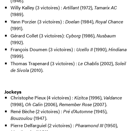
(1946).
Willy Kalley (3 victoires) :
Artillant
(1972),
Tamarix AC
(1989).
Yann Porzier (3 victoires) :
Doelan
(1984),
Royal Chance
(1991).
Gérard Collet (3 victoires):
Cyborg
(1986),
Nusbaum
(1992).
François Doumen (3 victoires) :
Ucello II
(1990),
Hindiana
(1999).
Thomas Trapenard (3 victoires) :
Le Chablis
(2002),
Soleil
de Sivola
(2010).
Jockeys
Christophe Pieux (4 victoires) :
Kizitca
(1996),
Valdance
(1998),
Oh Calin
(2006),
Remember Rose
(2007).
René Bèche (2 victoires) :
Pré d’Automne
(1945),
Bouzoulou
(1947).
Pierre Delfarguiel (2 victoires) :
Pharamond III
(1950),