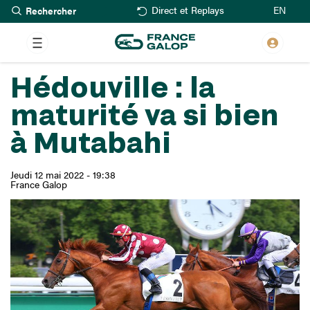
Rechercher
Aller
EN
Direct et Replays
au
contenu
principal
Hédouville : la
maturité va si bien
à Mutabahi
Jeudi 12 mai 2022 - 19:38
France Galop