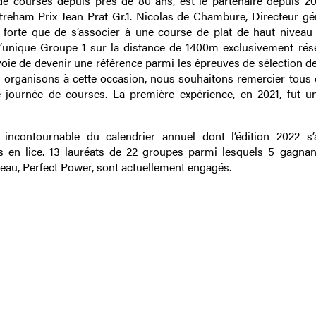
e courses depuis près de 80 ans, est le partenaire depuis 20
Etreham Prix Jean Prat Gr.1. Nicolas de Chambure, Directeur gé
é forte que de s’associer à une course de plat de haut niveau
l’unique Groupe 1 sur la distance de 1400m exclusivement rés
oie de devenir une référence parmi les épreuves de sélection de
us organisons à cette occasion, nous souhaitons remercier tous 
 journée de courses. La première expérience, en 2021, fut un
ncontournable du calendrier annuel dont l’édition 2022 s
s en lice. 13 lauréats de 22 groupes parmi lesquels 5 gagnan
veau, Perfect Power, sont actuellement engagés.