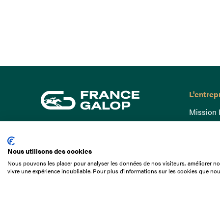
L'entrep
Mission 
Gouvern
15 Boulevard de Douaumont
Baromètr
75017 Paris
Nous utilisons des cookies
Comptes
01 49 10 20 29
Nous pouvons les placer pour analyser les données de nos visiteurs, améliorer not
Comprend
vivre une expérience inoubliable. Pour plus d'informations sur les cookies que nou
Rechercher
Docuthè
Métiers
Offres d
Offres d