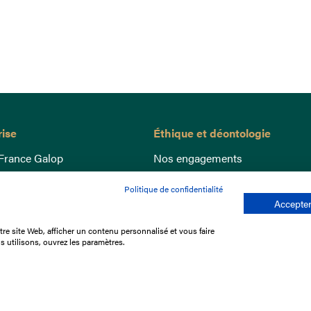
rise
Éthique et déontologie
France Galop
Nos engagements
ance
Lutte anti-dopage
Politique de confidentialité
e du Galop
Bien être equin
Accepter
 sociaux
Index Egalité Femmes-Hommes
re site Web, afficher un contenu personnalisé et vous faire
re les courses
Jeu responsable
s utilisons, ouvrez les paramètres.
que
'emploi
e stage