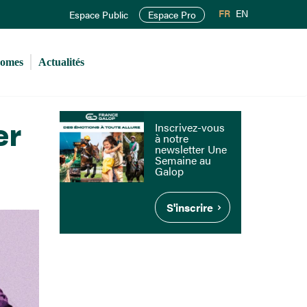
FR
EN
Espace Public
Espace Pro
romes
Actualités
er
Inscrivez-vous
à notre
newsletter Une
Semaine au
Galop
S'inscrire