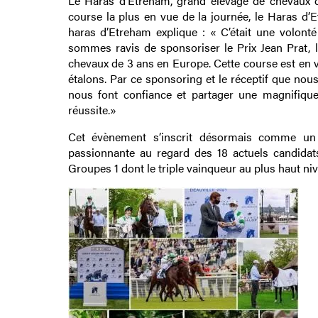
Le Haras d’Etreham, grand élevage de chevaux d
course la plus en vue de la journée, le Haras d’
haras d’Etreham explique : « C’était une volont
sommes ravis de sponsoriser le Prix Jean Prat, 
chevaux de 3 ans en Europe. Cette course est en v
étalons. Par ce sponsoring et le réceptif que no
nous font confiance et partager une magnifique
réussite.»
Cet évènement s’inscrit désormais comme un i
passionnante au regard des 18 actuels candidat
Groupes 1 dont le triple vainqueur au plus haut ni