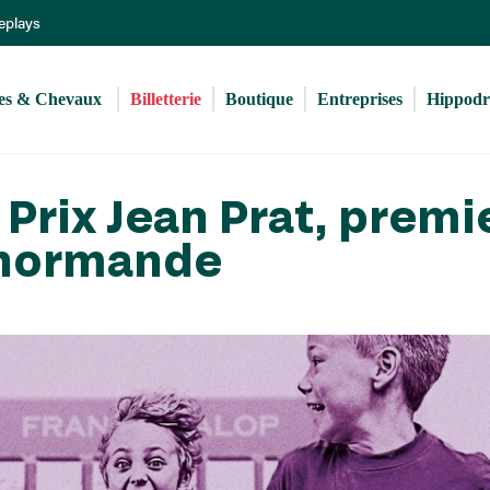
Aller
Replays
au
contenu
principal
s & Chevaux 
Billetterie
Boutique
Entreprises
Hippod
Prix Jean Prat, premi
n normande