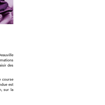
eauville
imations
aisir des
e course
ndue est
, sur la