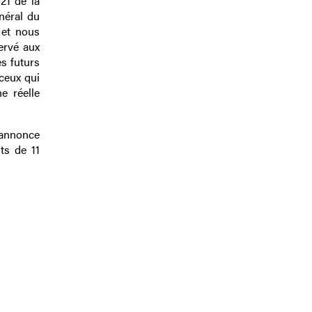
21 de la
néral du
 et nous
ervé aux
s futurs
ceux qui
e réelle
’annonce
ts de 11