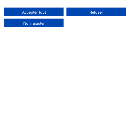
Rechercher
Accepter tout
Refuser
Non, ajuster
L'entreprise
Mission France Galop
Gouvernance
Baromètre du Galop
Comptes sociaux
Comprendre les courses
Docuthèque
Métiers
Offres d'emploi
Offres de stage
Appel d'offres
Partenaires