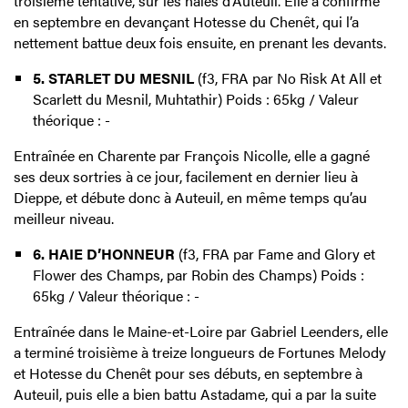
troisième tentative, sur les haies d’Auteuil. Elle a confirmé
en septembre en devançant Hotesse du Chenêt, qui l’a
nettement battue deux fois ensuite, en prenant les devants.
5. STARLET DU MESNIL
(f3, FRA par No Risk At All et
Scarlett du Mesnil, Muhtathir) Poids : 65kg / Valeur
théorique : -
Entraînée en Charente par François Nicolle, elle a gagné
ses deux sortries à ce jour, facilement en dernier lieu à
Dieppe, et débute donc à Auteuil, en même temps qu’au
meilleur niveau.
6. HAIE D’HONNEUR
(f3, FRA par Fame and Glory et
Flower des Champs, par Robin des Champs) Poids :
65kg / Valeur théorique : -
Entraînée dans le Maine-et-Loire par Gabriel Leenders, elle
a terminé troisième à treize longueurs de Fortunes Melody
et Hotesse du Chenêt pour ses débuts, en septembre à
Auteuil, puis elle a bien battu Astadame, qui a par la suite