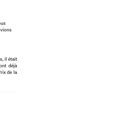
ous
uvions
 il était
ont déjà
rix de la