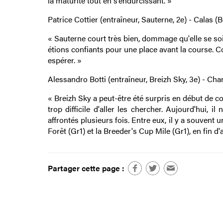
la maturité tout en s’endurcissant. »
Patrice Cottier (entraîneur, Sauterne, 2e) - Calas
« Sauterne court très bien, dommage qu'elle se soit 
étions confiants pour une place avant la course. 
espérer. »
Alessandro Botti (entraîneur, Breizh Sky, 3e) - Chan
« Breizh Sky a peut-être été surpris en début de cou
trop difficile d'aller les chercher. Aujourd'hui,
affrontés plusieurs fois. Entre eux, il y a souvent u
Forêt (Gr1) et la Breeder's Cup Mile (Gr1), en fin 
Partager cette page :