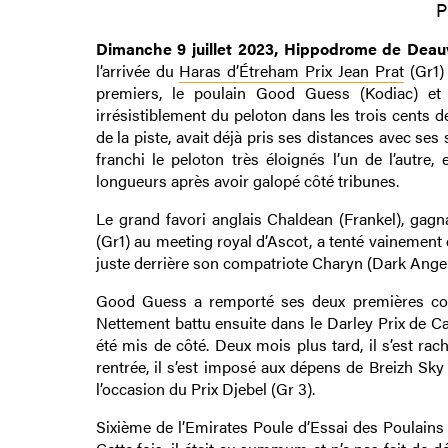
P
Dimanche 9 juillet 2023, Hippodrome de Deauv
l’arrivée du
Haras d’Étreham Prix Jean Prat
(Gr1) 
premiers, le poulain Good Guess (Kodiac) et l
irrésistiblement du peloton dans les trois cents 
de la piste, avait déjà pris ses distances avec se
franchi le peloton très éloignés l’un de l’autre,
longueurs après avoir galopé côté tribunes.
Le grand favori anglais Chaldean (Frankel), gag
(Gr1) au meeting royal d’Ascot, a tenté vainement 
juste derrière son compatriote Charyn (Dark Angel),
Good Guess a remporté ses deux premières cours
Nettement battu ensuite dans le Darley Prix de Cab
été mis de côté. Deux mois plus tard, il s’est rac
rentrée, il s’est imposé aux dépens de Breizh Sk
l’occasion du Prix Djebel (Gr 3).
Sixième de l’Emirates Poule d’Essai des Poulains (