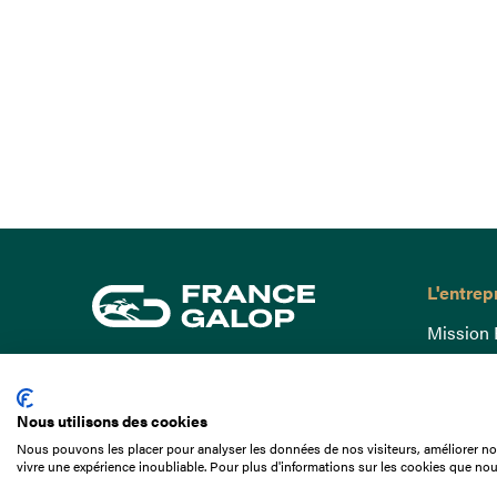
L'entrep
Mission 
Gouvern
15 Boulevard de Douaumont
Baromètr
75017 Paris
Nous utilisons des cookies
Comptes
01 49 10 20 29
Nous pouvons les placer pour analyser les données de nos visiteurs, améliorer not
Comprend
vivre une expérience inoubliable. Pour plus d'informations sur les cookies que nou
Rechercher
Docuthè