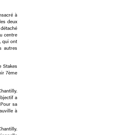
nsacré à
des deux
 détaché
u centre
, qui ont
s autres
e Stakes
inir 7ème
antilly.
bjectif a
. Pour sa
uville à
hantilly.