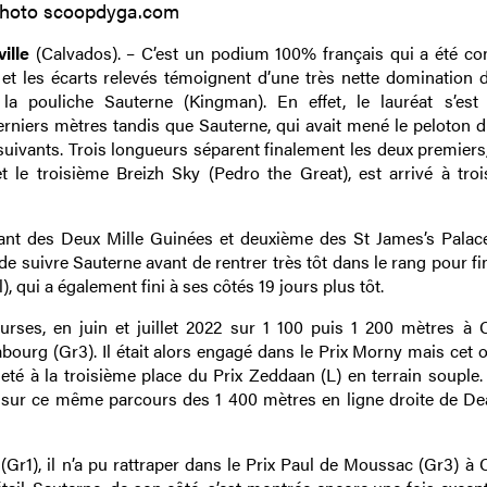
hoto scoopdyga.com
ille
(Calvados). – C’est un podium 100% français qui a été co
et les écarts relevés témoignent d’une très nette domination 
a pouliche Sauterne (Kingman). En effet, le lauréat s’est
derniers mètres tandis que Sauterne, qui avait mené le peloton d
s suivants. Trois longueurs séparent finalement les deux premiers
 et le troisième Breizh Sky (Pedro the Great), est arrivé à troi
nant des Deux Mille Guinées et deuxième des St James’s Palac
de suivre Sauterne avant de rentrer très tôt dans le rang pour f
 qui a également fini à ses côtés 19 jours plus tôt.
es, en juin et juillet 2022 sur 1 100 puis 1 200 mètres à Ch
ourg (Gr3). Il était alors engagé dans le Prix Morny mais cet o
heté à la troisième place du Prix Zeddaan (L) en terrain souple
y sur ce même parcours des 1 400 mètres en ligne droite de Dea
Gr1), il n’a pu rattraper dans le Prix Paul de Moussac (Gr3) à C