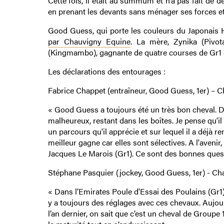
Cette fois, il était au summum et n’a pas fait de d
en prenant les devants sans ménager ses forces et
Good Guess, qui porte les couleurs du Japonais 
par Chauvigny Equine
. La mère, Zynika (Pivot
(Kingmambo), gagnante de quatre courses de Gr1
Les déclarations des entourages :
Fabrice Chappet (entraîneur, Good Guess, 1er) – Ch
« Good Guess a toujours été un très bon cheval. Da
malheureux, restant dans les boîtes. Je pense qu'il m
un parcours qu'il apprécie et sur lequel il a déjà r
meilleur gagne car elles sont sélectives. A l'avenir,
Jacques Le Marois (Gr1). Ce sont des bonnes quest
Stéphane Pasquier (jockey, Good Guess, 1er) - Chan
« Dans l’Emirates Poule d'Essai des Poulains (Gr1),
y a toujours des réglages avec ces chevaux. Aujourd
l’an dernier, on sait que c’est un cheval de Groupe 1