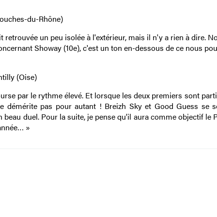
 (Bouches-du-Rhône)
retrouvée un peu isolée à l'extérieur, mais il n'y a rien à dire. N
Concernant Showay (10e), c'est un ton en-dessous de ce nous po
tilly (Oise)
rse par le rythme élevé. Et lorsque les deux premiers sont partis,
 il ne démérite pas pour autant ! Breizh Sky et Good Guess se s
n beau duel. Pour la suite, je pense qu'il aura comme objectif le P
d'année… »