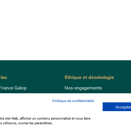
rise
Éthique et déontologie
France Galop
Nos engagements
ance
Lutte anti-dopage
Politique de confidentialité
e du Galop
Bien être equin
Accepter
 sociaux
Index Egalité Femmes-Hommes
re site Web, afficher un contenu personnalisé et vous faire
re les courses
Jeu responsable
s utilisons, ouvrez les paramètres.
que