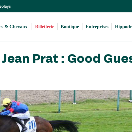
Aller
Replays
au
contenu
principal
s & Chevaux 
Billetterie
Boutique
Entreprises
Hippod
Jean Prat : Good Gue