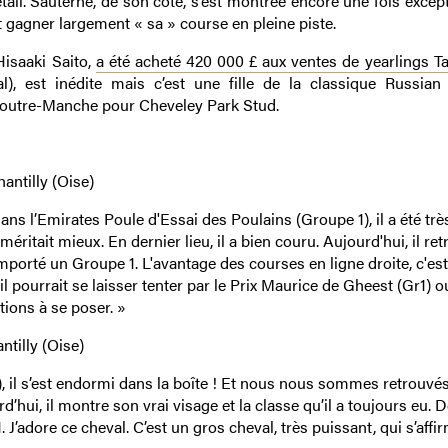
étail. Sauterne, de son côté, s’est montrée encore une fois excep
 gagner largement « sa » course en pleine piste.
Hisaaki Saito,
a été acheté 420 000 £ aux ventes de yearlings Ta
al), est inédite mais c’est une fille de la classique Russia
 outre-Manche pour Cheveley Park Stud.
antilly (Oise)
ns l’Emirates Poule d'Essai des Poulains (Groupe 1), il a été trè
éritait mieux. En dernier lieu, il a bien couru. Aujourd'hui, il re
emporté un Groupe 1. L'avantage des courses en ligne droite, c'est
 il pourrait se laisser tenter par le Prix Maurice de Gheest (Gr1) ou
ions à se poser. »
tilly (Oise)
 il s’est endormi dans la boîte ! Et nous nous sommes retrouvés l
’hui, il montre son vrai visage et la classe qu’il a toujours eu. 
. J’adore ce cheval. C’est un gros cheval, très puissant, qui s’affi