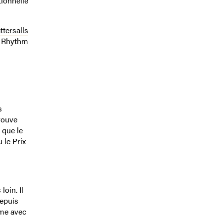
tionnelle
ttersalls
n Rhythm
s
trouve
 que le
 le Prix
oin. Il
Depuis
rme avec