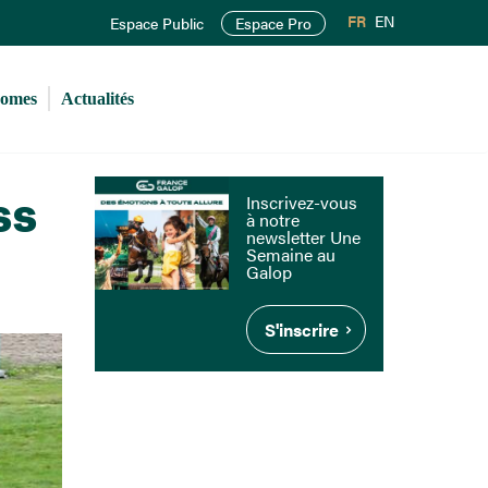
FR
EN
Espace Public
Espace Pro
romes
Actualités
ss
Inscrivez-vous
à notre
newsletter Une
Semaine au
Galop
S'inscrire