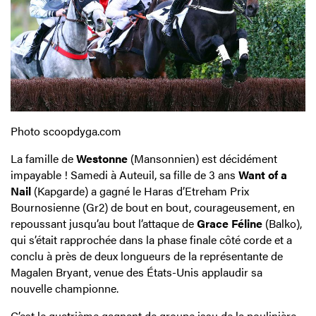
Photo scoopdyga.com
La famille de
Westonne
(Mansonnien) est décidément
impayable ! Samedi à Auteuil, sa fille de 3 ans
Want of a
Nail
(Kapgarde) a gagné le Haras d’Etreham Prix
Bournosienne (Gr2) de bout en bout, courageusement, en
repoussant jusqu’au bout l’attaque de
Grace Féline
(Balko),
qui s’était rapprochée dans la phase finale côté corde et a
conclu à près de deux longueurs de la représentante de
Magalen Bryant, venue des États-Unis applaudir sa
nouvelle championne.
C’est le quatrième gagnant de groupe issu de la poulinière