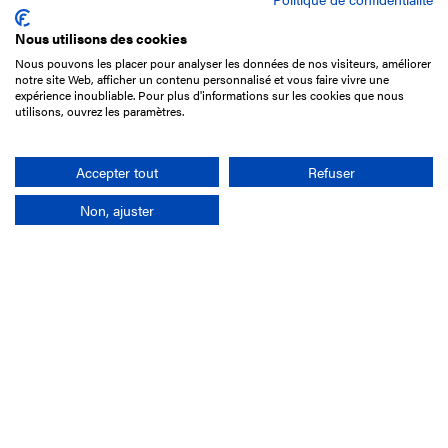
Nous utilisons des cookies
Nous pouvons les placer pour analyser les données de nos visiteurs, améliorer
15 Boulevard de Douaumont
notre site Web, afficher un contenu personnalisé et vous faire vivre une
75017 Paris
expérience inoubliable. Pour plus d'informations sur les cookies que nous
utilisons, ouvrez les paramètres.
01 49 10 20 29
Rechercher
Accepter tout
Refuser
Non, ajuster
L'entreprise
Mission France Galop
Gouvernance
Baromètre du Galop
Comptes sociaux
Comprendre les courses
Docuthèque
Métiers