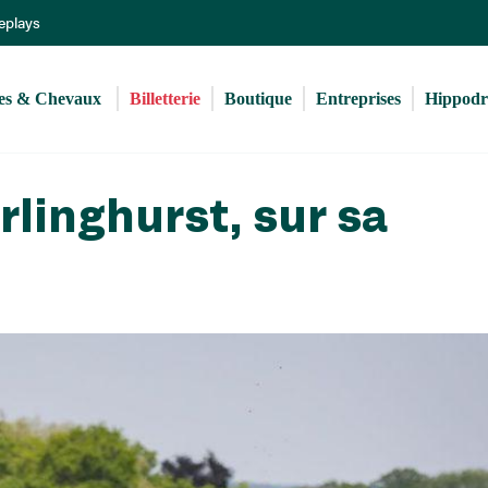
Aller
Replays
au
contenu
principal
s & Chevaux 
Billetterie
Boutique
Entreprises
Hippod
rlinghurst, sur sa