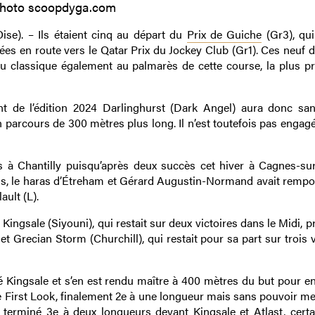
hoto scoopdyga.com
se). – Ils étaient cinq au départ du
Prix de Guiche
(Gr3), qui
es en route vers le Qatar Prix du Jockey Club (Gr1). Ces neuf d
du classique également au palmarès de cette course, la plus p
ant de l’édition 2024 Darlinghurst (Dark Angel) aura donc sa
parcours de 300 mètres plus long. Il n’est toutefois pas engagé
es à Chantilly puisqu’après deux succès cet hiver à Cagnes-sur
is, le haras d’Étreham et Gérard Augustin-Normand avait rempo
ault (L).
r Kingsale (Siyouni), qui restait sur deux victoires dans le Midi, 
et Grecian Storm (Churchill), qui restait pour sa part sur trois v
qué Kingsale et s’en est rendu maître à 400 mètres du but pour e
e First Look, finalement 2e à une longueur mais sans pouvoir me
 terminé 3e à deux longueurs devant Kingsale et Atlast, cert