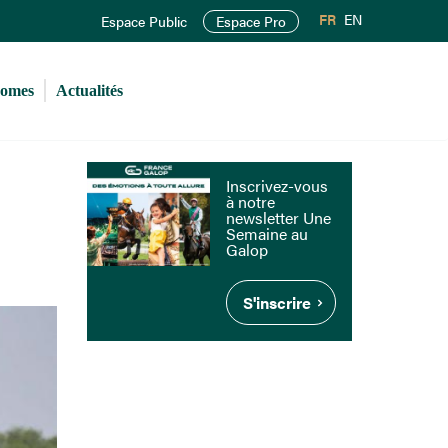
FR
EN
Espace Public
Espace Pro
romes
Actualités
Inscrivez-vous
à notre
newsletter Une
Semaine au
Galop
S'inscrire