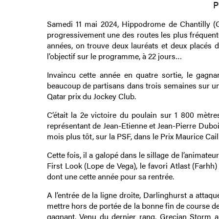
P
Samedi 11 mai 2024, Hippodrome de Chantilly (Oi
progressivement une des routes les plus fréquenté
années, on trouve deux lauréats et deux placés 
l’objectif sur le programme, à 22 jours…
Invaincu cette année en quatre sortie, le gagn
beaucoup de partisans dans trois semaines sur un 
Qatar prix du Jockey Club.
C’était la 2e victoire du poulain sur 1 800 mètr
représentant de Jean-Etienne et Jean-Pierre Dubo
mois plus tôt, sur la PSF, dans le Prix Maurice Caill
Cette fois, il a galopé dans le sillage de l’animateu
First Look (Lope de Vega), le favori Atlast (Farhh) 
dont une cette année pour sa rentrée.
A l’entrée de la ligne droite, Darlinghurst a atta
mettre hors de portée de la bonne fin de course d
gagnant. Venu du dernier rang, Grecian Storm a