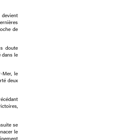
 devient
ernières
roche de
ns doute
 dans le
-Mer, le
rté deux
précédant
ictoires,
nsuite se
nacer le
ainement