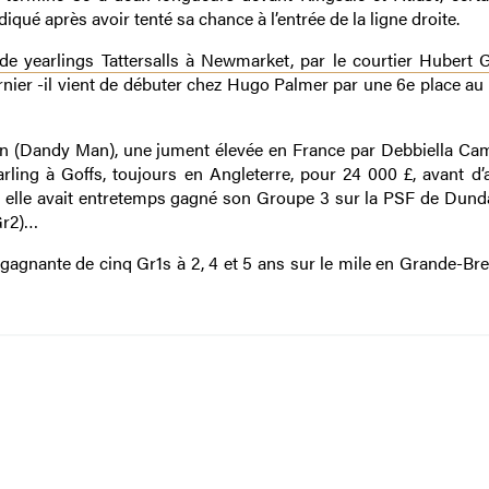
bdiqué après avoir tenté sa chance à l’entrée de la ligne droite.
de yearlings Tattersalls à Newmarket, par le courtier Hubert 
rnier -il vient de débuter chez Hugo Palmer par une 6e place au
on (Dandy Man), une jument élevée en France par Debbiella Ca
rling à Goffs, toujours en Angleterre, pour 24 000 £, avant d’a
 : elle avait entretemps gagné son Groupe 3 sur la PSF de Dunda
Gr2)…
gagnante de cinq Gr1s à 2, 4 et 5 ans sur le mile en Grande-Bre