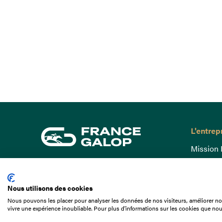
L'entrep
Mission 
Gouvern
15 Boulevard de Douaumont
Baromètr
75017 Paris
Nous utilisons des cookies
Comptes
01 49 10 20 29
Nous pouvons les placer pour analyser les données de nos visiteurs, améliorer not
Comprend
vivre une expérience inoubliable. Pour plus d'informations sur les cookies que nou
Rechercher
Docuthè