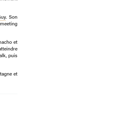
Guy
. Son
 meeting
macho et
tteindre
lk, puis
tagne et