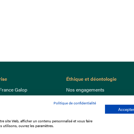
rise
Éthique et déontologie
France Galop
Nos engagements
ance
Lutte anti-dopage
Politique de confidentialité
e du Galop
Bien être equin
Accepter
 sociaux
Index Egalité Femmes-Hommes
re site Web, afficher un contenu personnalisé et vous faire
re les courses
Jeu responsable
s utilisons, ouvrez les paramètres.
que