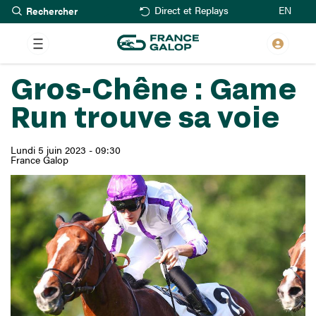
Rechercher
Aller
EN
Direct et Replays
au
contenu
principal
Gros-Chêne : Game
Run trouve sa voie
Lundi 5 juin 2023 - 09:30
France Galop