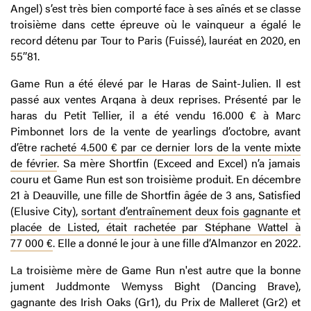
Angel) s’est très bien comporté face à ses aînés et se classe
troisième dans cette épreuve où le vainqueur a égalé le
record détenu par Tour to Paris (Fuissé), lauréat en 2020, en
55’’81.
Game Run a été élevé par le Haras de Saint-Julien. Il est
passé aux ventes Arqana à deux reprises. Présenté par le
haras du Petit Tellier, il a été vendu 16.000 € à Marc
Pimbonnet lors de la vente de yearlings d’octobre, avant
d’être
racheté 4.500 € par ce dernier lors de la vente mixte
de février
. Sa mère Shortfin (Exceed and Excel) n’a jamais
couru et Game Run est son troisième produit. En décembre
21 à Deauville, une fille de Shortfin âgée de 3 ans, Satisfied
(Elusive City),
sortant d’entraînement deux fois gagnante et
placée de Listed, était rachetée par Stéphane Wattel à
77 000 €
. Elle a donné le jour à une fille d’Almanzor en 2022.
La troisième mère de Game Run n'est autre que la bonne
jument Juddmonte Wemyss Bight (Dancing Brave),
gagnante des Irish Oaks (Gr1), du Prix de Malleret (Gr2) et