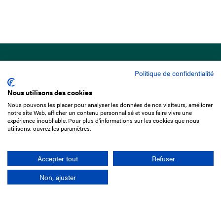
Politique de confidentialité
Nous utilisons des cookies
Nous pouvons les placer pour analyser les données de nos visiteurs, améliorer
15 Boulevard de Douaumont
notre site Web, afficher un contenu personnalisé et vous faire vivre une
75017 Paris
expérience inoubliable. Pour plus d'informations sur les cookies que nous
utilisons, ouvrez les paramètres.
01 49 10 20 29
Rechercher
Accepter tout
Refuser
Non, ajuster
L'entreprise
Mission France Galop