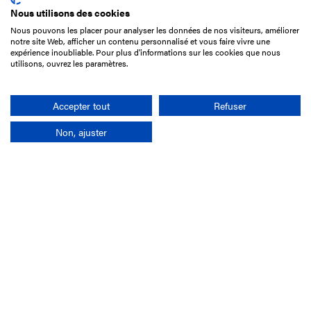
Nous utilisons des cookies
Nous pouvons les placer pour analyser les données de nos visiteurs, améliorer
15 Boulevard de Douaumont
notre site Web, afficher un contenu personnalisé et vous faire vivre une
75017 Paris
expérience inoubliable. Pour plus d'informations sur les cookies que nous
utilisons, ouvrez les paramètres.
01 49 10 20 29
Rechercher
Accepter tout
Refuser
Non, ajuster
L'entreprise
Mission France Galop
Gouvernance
Baromètre du Galop
Comptes sociaux
Comprendre les courses
Docuthèque
Métiers
Offres d'emploi