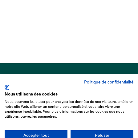
Politique de confidentialité
Nous utilisons des cookies
Nous pouvons les placer pour analyser les données de nos visiteurs, améliorer
15 Boulevard de Douaumont
notre site Web, afficher un contenu personnalisé et vous faire vivre une
75017 Paris
expérience inoubliable. Pour plus d'informations sur les cookies que nous
utilisons, ouvrez les paramètres.
01 49 10 20 29
Rechercher
Accepter tout
Refuser