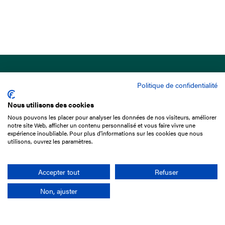
Politique de confidentialité
Nous utilisons des cookies
Nous pouvons les placer pour analyser les données de nos visiteurs, améliorer
15 Boulevard de Douaumont
notre site Web, afficher un contenu personnalisé et vous faire vivre une
75017 Paris
expérience inoubliable. Pour plus d'informations sur les cookies que nous
utilisons, ouvrez les paramètres.
01 49 10 20 29
Rechercher
Accepter tout
Refuser
Non, ajuster
L'entreprise