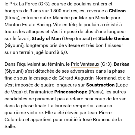
le
Prix La Force
(Gr3), course de poulains entiers et
hongres de 3 ans sur 1 800 mètres, est revenue à
Chilean
(Iffraaj), entraîné outre-Manche par Martyn Meade pour
Manton Estate Racing. Vite en tête, le poulain a résisté à
toutes les attaques et s’est imposé de plus d’une longueur
sur le favori,
Study of Man
(Deep Impact) et
Stable Genius
(Siyouni), longtemps pris de vitesse et très bon finisseur
sur un terrain jugé lourd à 5,0.
Dans l’équivalent au féminin, le
Prix Vanteaux
(Gr3),
Barkaa
(Siyouni) s’est détachée de ses adversaires dans la phase
finale sous la casaque de Gérard Augustin-Normand, et elle
s’est imposée de quatre longueurs sur
Soustraction
(Lope
de Vega) et l’animatrice
Princesschope
(Panis), les autres
candidates ne parvenant pas à refaire beaucoup de terrain
dans la phase finale. La lauréate remportait ainsi sa
quatrième victoire. Elle a été élevée par Jean-Pierre
Colombu et appartient pour moitié à José Bruneau de la
Salle.