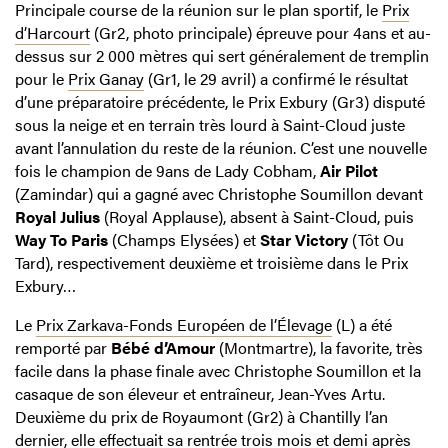
Principale course de la réunion sur le plan sportif, le
Prix
d’Harcourt
(Gr2, photo principale) épreuve pour 4ans et au-
dessus sur 2 000 mètres qui sert généralement de tremplin
pour le
Prix Ganay
(Gr1, le 29 avril) a confirmé le résultat
d’une préparatoire précédente, le Prix Exbury (Gr3) disputé
sous la neige et en terrain très lourd à Saint-Cloud juste
avant l’annulation du reste de la réunion. C’est une nouvelle
fois le champion de 9ans de Lady Cobham,
Air Pilot
(Zamindar) qui a gagné avec Christophe Soumillon devant
Royal Julius
(Royal Applause), absent à Saint-Cloud, puis
Way To Paris
(Champs Elysées) et
Star Victory
(Tôt Ou
Tard), respectivement deuxième et troisième dans le Prix
Exbury…
Le
Prix Zarkava-Fonds Européen de l’Élevage
(L) a été
remporté par
Bébé d’Amour
(Montmartre), la favorite, très
facile dans la phase finale avec Christophe Soumillon et la
casaque de son éleveur et entraîneur, Jean-Yves Artu.
Deuxième du prix de Royaumont (Gr2) à Chantilly l’an
dernier, elle effectuait sa rentrée trois mois et demi après