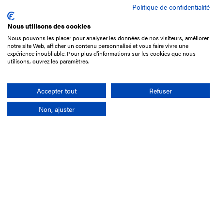
Politique de confidentialité
Nous utilisons des cookies
Nous pouvons les placer pour analyser les données de nos visiteurs, améliorer
15 Boulevard de Douaumont
notre site Web, afficher un contenu personnalisé et vous faire vivre une
75017 Paris
expérience inoubliable. Pour plus d'informations sur les cookies que nous
utilisons, ouvrez les paramètres.
01 49 10 20 29
Rechercher
Accepter tout
Refuser
Non, ajuster
L'entreprise
Mission France Galop
Gouvernance
Baromètre du Galop
Comptes sociaux
Comprendre les courses
Docuthèque