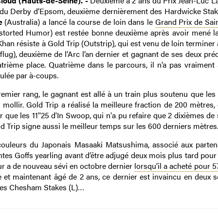
Cloud (Hauts-de-Seine). -
Deuxième à 2 ans du Prix Jean-Luc L
te du Derby d’Epsom, deuxième dernièrement des Hardwicke Stak
e
(Australia) a lancé la course de loin dans le
Grand Prix de Sai
(Distorted Humor) est restée bonne deuxième après avoir mené l
 Khan résiste à Gold Trip (Outstrip), qui est venu de loin terminer
flug), deuxième de l’Arc l’an dernier et gagnant de ses deux pré
atrième place. Quatrième dans le parcours, il n’a pas vraiment 
oulée par à-coups.
mier rang, le gagnant est allé à un train plus soutenu que les
ollir. Gold Trip a réalisé la meilleure fraction de 200 mètres,
r que les 11''25 d'In Swoop, qui n'a pu refaire que 2 dixièmes d
 Trip signe aussi le meilleur temps sur les 600 derniers mètres..
 couleurs du Japonais Masaaki Matsushima, associé aux parten
tes Goffs yearling avant d’être adjugé deux mois plus tard pour
eur a de nouveau sévi en octobre dernier
lorsqu’il a acheté pour 
et maintenant âgé de 2 ans, ce dernier est invaincu en deux so
 les Chesham Stakes (L)…