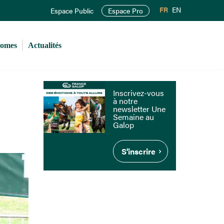
FR
EN
Espace Public
Espace Pro
romes
Actualités
Inscrivez-vous
à notre
newsletter Une
Semaine au
Galop
S'inscrire