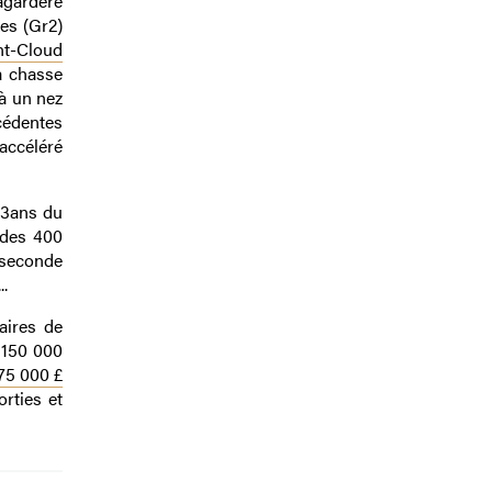
agardère
es (Gr2)
nt-Cloud
a chasse
 à un nez
cédentes
accéléré
 3ans du
 des 400
e seconde
.
aires de
 150 000
575 000 £
rties et