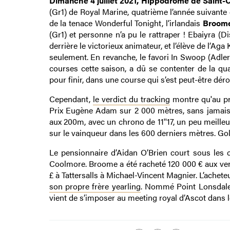
Dimanche 4 juillet 2021, Hippodrome de Saint-
(Gr1) de Royal Marine, quatrième l’année suivan
de la tenace Wonderful Tonight, l’irlandais
Broom
(Gr1) et personne n’a pu le rattraper ! Ebaiyra 
derrière le victorieux animateur, et l’élève de l’Aga
seulement. En revanche, le favori In Swoop (Adler
courses cette saison, a dû se contenter de la qu
pour finir, dans une course qui s’est peut-être dér
Cependant,
le verdict du tracking
montre qu'au pre
Prix Eugène Adam sur 2 000 mètres, sans jamais m
aux 200m, avec un chrono de 11''17, un peu meilleu
sur le vainqueur dans les 600 derniers mètres. Gold
Le pensionnaire d’Aidan O’Brien court sous les
Coolmore. Broome a été racheté 120 000 € aux ven
£ à Tattersalls à Michael-Vincent Magnier. L’achet
son propre frère yearling
. Nommé Point Lonsdale 
vient de s’imposer au meeting royal d’Ascot dans