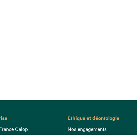
rise
Éthique et déontologie
France Galop
Nos engagements