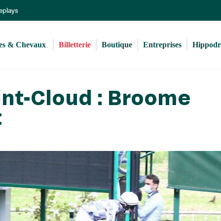
Aller
Replays
au
contenu
principal
s & Chevaux 
Billetterie
Boutique
Entreprises
Hippod
int-Cloud : Broome
t