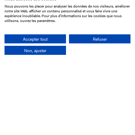
Nous pouvons les placer pour analyser les données de nos visiteurs, améliorer
15 Boulevard de Douaumont
notre site Web, afficher un contenu personnalisé et vous faire vivre une
75017 Paris
expérience inoubliable. Pour plus d'informations sur les cookies que nous
utilisons, ouvrez les paramètres.
01 49 10 20 29
Rechercher
Accepter tout
Refuser
Non, ajuster
L'entreprise
Mission France Galop
Gouvernance
Baromètre du Galop
Comptes sociaux
Comprendre les courses
Docuthèque
Métiers
Offres d'emploi