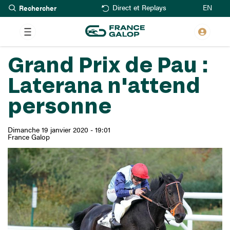
Rechercher
Aller
EN
Direct et Replays
au
contenu
principal
Grand Prix de Pau :
Laterana n'attend
personne
Dimanche 19 janvier 2020 - 19:01
France Galop