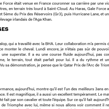
 Force était venue en France couronner sa carrière par une vic
tres, en terrain très lourd à Saint-Cloud. Au Haras, Gale Force 
et 5ème du Prix des Réservoirs (Gr3), puis Hurricane Lane, et u
élevage irlandais de l’Aga Khan.
GES
, qui a travaillé avec la BHA. Leur collaboration m’a permis d
 monter le cheval. Lundi encore, je n’étais pas sûr de pouvoi
 est une superstar. Il a eu une course fluide aujourd’hui, pas 
me, le terrain, tout était parfait pour lui. Il a du rythme et 
te ! Vu sa démonstration, je pense que le Qatar Prix de l’Arc de Tri
formance, aujourd’hui, montre qu’il est l’un des meilleurs 3ans e
ce. Il est magnifique, il a aussi un excellent tempérament. Le mati
été fait par son cavalier et toute l’équipe. Sur ce qu’il fait aujourd
 de Triomphe avec lui, même si nous allons voir comment il re