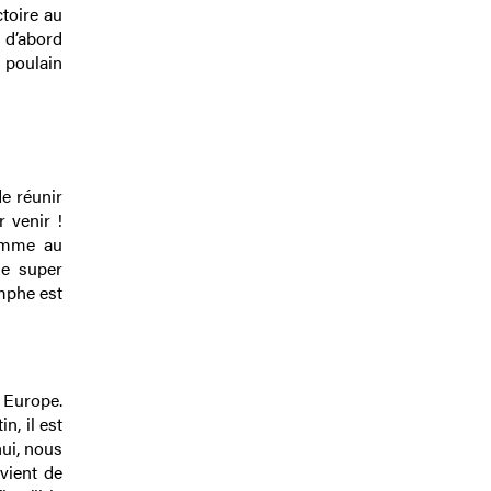
toire au
a d’abord
n poulain
e réunir
r venir !
comme au
une super
omphe est
n Europe.
n, il est
’hui, nous
vient de