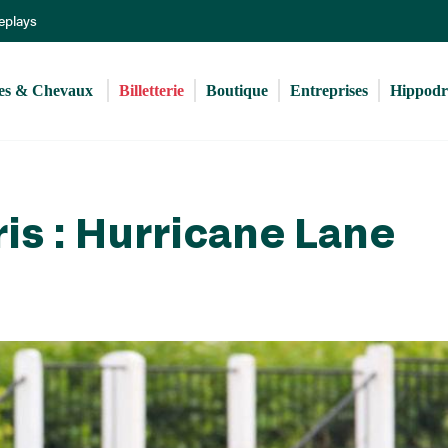
Aller
Replays
au
contenu
principal
s & Chevaux 
Billetterie
Boutique
Entreprises
Hippod
ris : Hurricane Lane