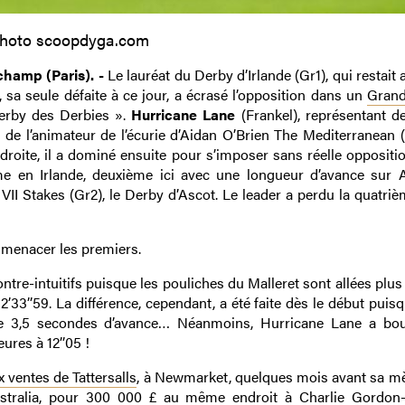
hoto scoopdyga.com
champ (Paris). -
Le lauréat du Derby d’Irlande (Gr1), qui restait 
sa seule défaite à ce jour, a écrasé l’opposition dans un
Grand
 Derby des Derbies ».
Hurricane Lane
(Frankel), représentant de
 de l’animateur de l’écurie d’Aidan O’Brien The Mediterranean (
roite, il a dominé ensuite pour s’imposer sans réelle oppositio
ème en Irlande, deuxième ici avec une longueur d’avance sur 
d VII Stakes (Gr2), le Derby d’Ascot. Le leader a perdu la quatri
e menacer les premiers.
ntre-intuitifs puisque les pouliches du Malleret sont allées plus
2’33’’59. La différence, cependant, a été faite dès le début puisq
ue 3,5 secondes d’avance… Néanmoins, Hurricane Lane a bo
ures à 12’’05 !
 ventes de Tattersalls
, à Newmarket, quelques mois avant sa mè
Australia, pour 300 000 £ au même endroit à Charlie Gordon