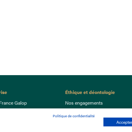
rise
Éthique et déontologie
France Galop
Nos engagements
ance
Lutte anti-dopage
Politique de confidentialité
e du Galop
Bien être equin
Accepter
 sociaux
Index Egalité Femmes-Hommes