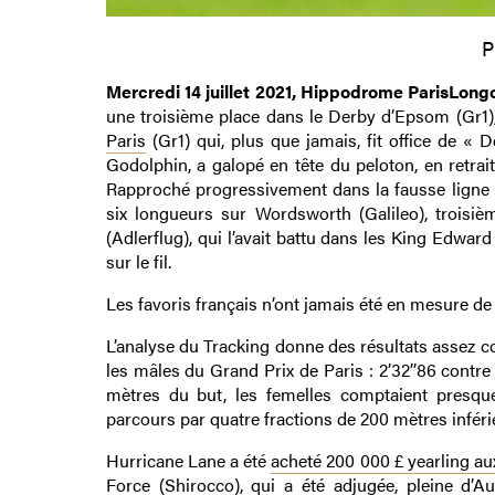
P
Mercredi 14 juillet 2021, Hippodrome ParisLong
une troisième place dans le Derby d’Epsom (Gr1), 
Paris
(Gr1) qui, plus que jamais, fit office de «
Godolphin, a galopé en tête du peloton, en retrait
Rapproché progressivement dans la fausse ligne d
six longueurs sur Wordsworth (Galileo), troisi
(Adlerflug), qui l’avait battu dans les King Edwar
sur le fil.
Les favoris français n’ont jamais été en mesure d
L’analyse du Tracking donne des résultats assez co
les mâles du Grand Prix de Paris : 2’32’’86 contre 
mètres du but, les femelles comptaient presq
parcours par quatre fractions de 200 mètres inférie
Hurricane Lane a été
acheté 200 000 £ yearling aux
Force (Shirocco), qui a été adjugée, pleine d’