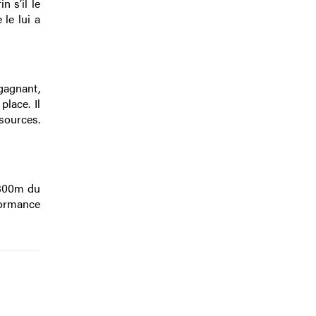
n s’il le
 le lui a
 gagnant,
place. Il
ssources.
̀ 800m du
rformance