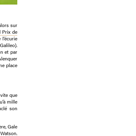
alors sur
 Prix de
 l’écurie
Galileo).
n et par
Alenquer
ème place
 vite que
u’à mille
uclé son
re, Gale
-Watson.