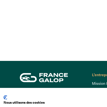
L'entrep
Mission 
Gouvern
15 Boulevard de Douaumont
Baromètr
75017 Paris
Nous utilisons des cookies
Comptes
01 49 10 20 29