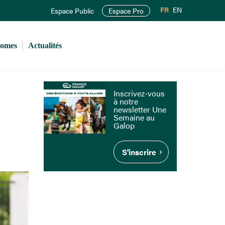
FR
EN
Espace Public
Espace Pro
romes
Actualités
Inscrivez-vous
à notre
newsletter Une
Semaine au
Galop
S'inscrire