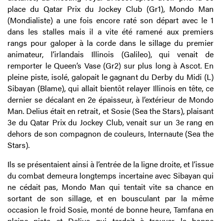
place du Qatar Prix du Jockey Club (Gr1), Mondo Man
(Mondialiste) a une fois encore raté son départ avec le 1
dans les stalles mais il a vite été ramené aux premiers
rangs pour galoper à la corde dans le sillage du premier
animateur, l’irlandais Illinois (Galileo), qui venait de
remporter le Queen’s Vase (Gr2) sur plus long à Ascot. En
pleine piste, isolé, galopait le gagnant du Derby du Midi (L)
Sibayan (Blame), qui allait bientôt relayer Illinois en tête, ce
dernier se décalant en 2e épaisseur, à l’extérieur de Mondo
Man. Delius était en retrait, et Sosie (Sea the Stars), plaisant
3e du Qatar Prix du Jockey Club, venait sur un 3e rang en
dehors de son compagnon de couleurs, Internaute (Sea the
Stars).
Ils se présentaient ainsi à l’entrée de la ligne droite, et l’issue
du combat demeura longtemps incertaine avec Sibayan qui
ne cédait pas, Mondo Man qui tentait vite sa chance en
sortant de son sillage, et en bousculant par la même
occasion le froid Sosie, monté de bonne heure, Tamfana en
pleine piste et Delius qui tardait à trouver la bonne