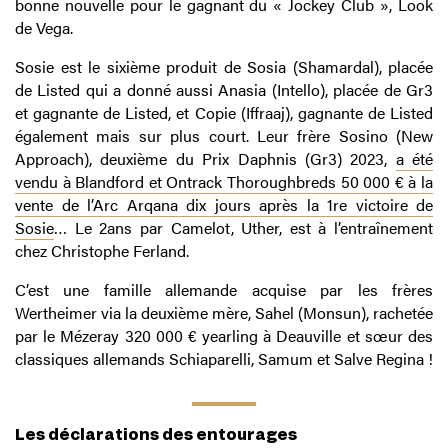
bonne nouvelle pour le gagnant du « Jockey Club », Look
de Vega.
Sosie est le sixième produit de Sosia (Shamardal), placée
de Listed qui a donné aussi Anasia (Intello), placée de Gr3
et gagnante de Listed, et Copie (Iffraaj), gagnante de Listed
également mais sur plus court. Leur frère Sosino (New
Approach), deuxième du Prix Daphnis (Gr3) 2023,
a été
vendu à Blandford et Ontrack Thoroughbreds 50 000 € à la
vente de l’Arc Arqana dix jours après la 1re victoire de
Sosie
… Le 2ans par Camelot, Uther, est à l’entraînement
chez Christophe Ferland.
C’est une famille allemande acquise par les frères
Wertheimer via la deuxième mère, Sahel (Monsun), rachetée
par le Mézeray 320 000 € yearling à Deauville et sœur des
classiques allemands Schiaparelli, Samum et Salve Regina !
Les déclarations des entourages