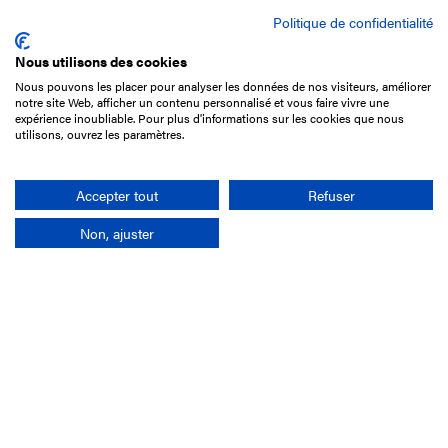
Politique de confidentialité
Nous utilisons des cookies
Nous pouvons les placer pour analyser les données de nos visiteurs, améliorer
15 Boulevard de Douaumont
notre site Web, afficher un contenu personnalisé et vous faire vivre une
75017 Paris
expérience inoubliable. Pour plus d'informations sur les cookies que nous
utilisons, ouvrez les paramètres.
01 49 10 20 29
Rechercher
Accepter tout
Refuser
Non, ajuster
L'entreprise
Mission France Galop
Gouvernance
Baromètre du Galop
Comptes sociaux
Comprendre les courses
Docuthèque