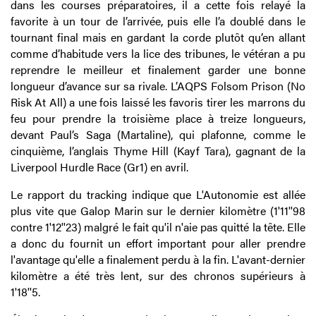
dans les courses préparatoires, il a cette fois relayé la
favorite à un tour de l’arrivée, puis elle l’a doublé dans le
tournant final mais en gardant la corde plutôt qu’en allant
comme d’habitude vers la lice des tribunes, le vétéran a pu
reprendre le meilleur et finalement garder une bonne
longueur d’avance sur sa rivale. L’AQPS Folsom Prison (No
Risk At All) a une fois laissé les favoris tirer les marrons du
feu pour prendre la troisième place à treize longueurs,
devant Paul’s Saga (Martaline), qui plafonne, comme le
cinquième, l’anglais Thyme Hill (Kayf Tara), gagnant de la
Liverpool Hurdle Race (Gr1) en avril.
Le rapport du tracking indique que L'Autonomie est allée
plus vite que Galop Marin sur le dernier kilomètre (1'11''98
contre 1'12''23) malgré le fait qu'il n'aie pas quitté la tête. Elle
a donc du fournit un effort important pour aller prendre
l'avantage qu'elle a finalement perdu à la fin. L'avant-dernier
kilomètre a été très lent, sur des chronos supérieurs à
1'18''5.