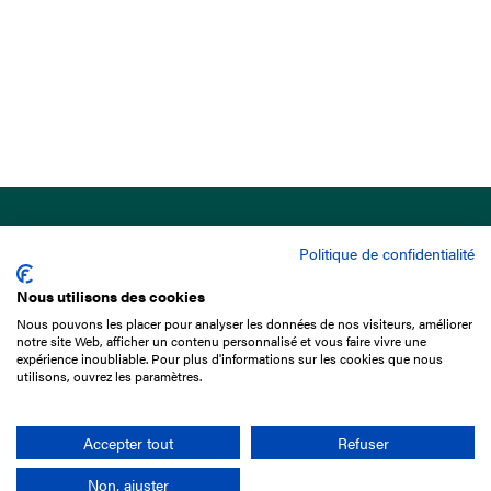
Politique de confidentialité
Nous utilisons des cookies
Nous pouvons les placer pour analyser les données de nos visiteurs, améliorer
15 Boulevard de Douaumont
notre site Web, afficher un contenu personnalisé et vous faire vivre une
75017 Paris
expérience inoubliable. Pour plus d'informations sur les cookies que nous
utilisons, ouvrez les paramètres.
01 49 10 20 29
Rechercher
Accepter tout
Refuser
Non, ajuster