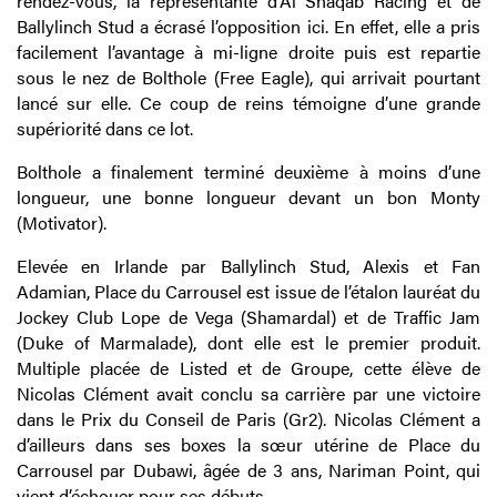
rendez-vous, la représentante d’Al Shaqab Racing et de
Ballylinch Stud a écrasé l’opposition ici. En effet, elle a pris
facilement l’avantage à mi-ligne droite puis est repartie
sous le nez de Bolthole (Free Eagle), qui arrivait pourtant
lancé sur elle. Ce coup de reins témoigne d’une grande
supériorité dans ce lot.
Bolthole a finalement terminé deuxième à moins d’une
longueur, une bonne longueur devant un bon Monty
(Motivator).
Elevée en Irlande par Ballylinch Stud, Alexis et Fan
Adamian, Place du Carrousel est issue de l’étalon lauréat du
Jockey Club Lope de Vega (Shamardal) et de Traffic Jam
(Duke of Marmalade), dont elle est le premier produit.
Multiple placée de Listed et de Groupe, cette élève de
Nicolas Clément avait conclu sa carrière par une victoire
dans le Prix du Conseil de Paris (Gr2). Nicolas Clément a
d’ailleurs dans ses boxes la sœur utérine de Place du
Carrousel par Dubawi, âgée de 3 ans, Nariman Point, qui
vient d’échouer pour ses débuts.