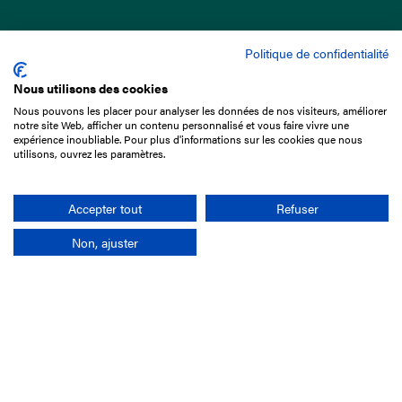
Politique de confidentialité
Nous utilisons des cookies
Nous pouvons les placer pour analyser les données de nos visiteurs, améliorer
15 Boulevard de Douaumont
notre site Web, afficher un contenu personnalisé et vous faire vivre une
75017 Paris
expérience inoubliable. Pour plus d'informations sur les cookies que nous
utilisons, ouvrez les paramètres.
01 49 10 20 29
Rechercher
Accepter tout
Refuser
Non, ajuster
L'entreprise
Mission France Galop
Gouvernance
Baromètre du Galop
Comptes sociaux
Comprendre les courses