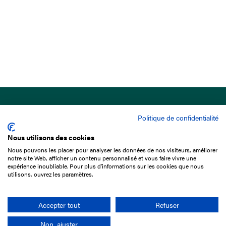
Politique de confidentialité
Nous utilisons des cookies
Nous pouvons les placer pour analyser les données de nos visiteurs, améliorer
15 Boulevard de Douaumont
notre site Web, afficher un contenu personnalisé et vous faire vivre une
75017 Paris
expérience inoubliable. Pour plus d'informations sur les cookies que nous
utilisons, ouvrez les paramètres.
01 49 10 20 29
Rechercher
Accepter tout
Refuser
Non, ajuster