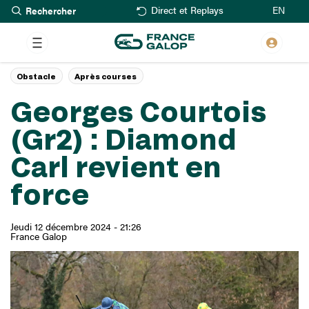
Rechercher
Aller
EN
Direct et Replays
au
contenu
principal
Obstacle
Après courses
Georges Courtois
(Gr2) : Diamond
Carl revient en
force
Jeudi 12 décembre 2024 - 21:26
France Galop