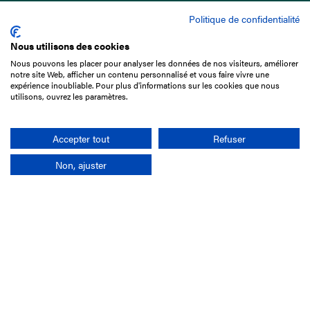
Politique de confidentialité
Nous utilisons des cookies
Nous pouvons les placer pour analyser les données de nos visiteurs, améliorer
15 Boulevard de Douaumont
notre site Web, afficher un contenu personnalisé et vous faire vivre une
75017 Paris
expérience inoubliable. Pour plus d'informations sur les cookies que nous
utilisons, ouvrez les paramètres.
01 49 10 20 29
Rechercher
Accepter tout
Refuser
Non, ajuster
L'entreprise
Mission France Galop
Gouvernance
Baromètre du Galop
Comptes sociaux
Comprendre les courses
Docuthèque