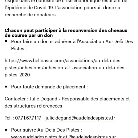
risque dans le contexte de crise économique résultant de
l’épidémie de Covid-19. L’association poursuit donc sa
recherche de donateurs.
Chacun peut participer à la reconversion des chevaux
de course par un don
Pour faire un don et adhérer à l’Association Au-Delà Des
Pistes :
https://www.helloasso.com/associations/au-dela-des-
pistes/adhesions/adhesion-a-l-association-au-dela-des-
pistes-2020
Pour toute demande de placement :
Contacter : Julie Degand
-
Responsable des placements et
des structures référencées
Tel. : 07.71.67.71.17 -
julie.degand@audeladespistes.fr
Pour suivre Au-Delà Des Pistes :
www.audeladespistes.fr
et @audeladespistes sur