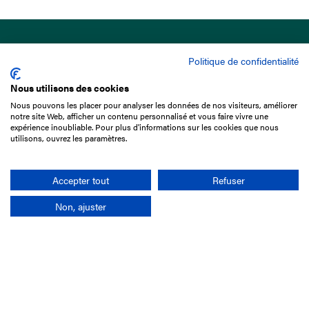
Politique de confidentialité
Nous utilisons des cookies
Nous pouvons les placer pour analyser les données de nos visiteurs, améliorer
15 Boulevard de Douaumont
notre site Web, afficher un contenu personnalisé et vous faire vivre une
75017 Paris
expérience inoubliable. Pour plus d'informations sur les cookies que nous
utilisons, ouvrez les paramètres.
01 49 10 20 29
Rechercher
Accepter tout
Refuser
Non, ajuster
L'entreprise
Mission France Galop
Gouvernance
Baromètre du Galop