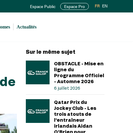
FR
EN
Espace Public
Espace Pro
romes
Actualités
Sur le même sujet
OBSTACLE - Mise en
ligne du
Programme Officiel
 de
- Automne 2026
6 juillet 2026
Qatar Prix du
Jockey Club - Les
trois atouts de
l’entraîneur
irlandais Aidan
O’Brien pour