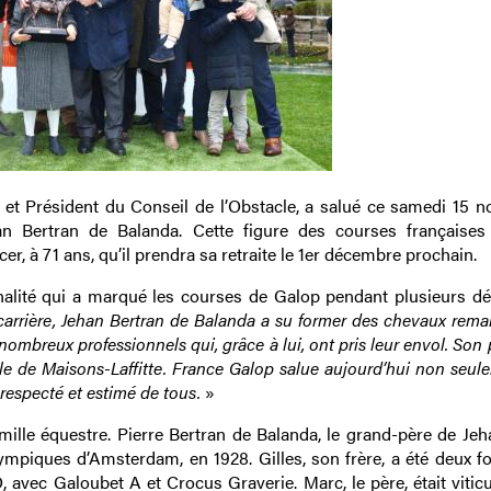
 et Président du Conseil de l’Obstacle, a salué ce samedi 15 
ehan Bertran de Balanda. Cette figure des courses françaises
er, à 71 ans, qu’il prendra sa retraite le 1er décembre prochain.
alité qui a marqué les courses de Galop pendant plusieurs dé
carrière, Jehan Bertran de Balanda a su former des chevaux rema
nombreux professionnels qui, grâce à lui, ont pris leur envol. Son
celle de Maisons-Laffitte. France Galop salue aujourd’hui non seu
respecté et estimé de tous.
»
mille équestre. Pierre Bertran de Balanda, le grand-père de Jeha
ympiques d’Amsterdam, en 1928. Gilles, son frère, a été deux fo
vec Galoubet A et Crocus Graverie. Marc, le père, était viticu