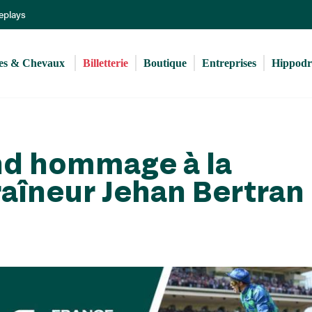
Aller
Replays
au
contenu
principal
s & Chevaux 
Billetterie
Boutique
Entreprises
Hippod
nd hommage à la
traîneur Jehan Bertran