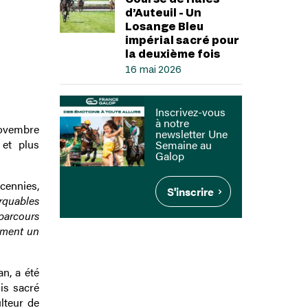
d’Auteuil - Un
Losange Bleu
impérial sacré pour
la deuxième fois
16 mai 2026
Inscrivez-vous
à notre
novembre
newsletter Une
 et plus
Semaine au
Galop
cennies,
S'inscrire
rquables
 parcours
lement un
n, a été
is sacré
lteur de