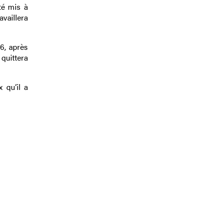
té mis à
vaillera
6, après
 quittera
 qu’il a