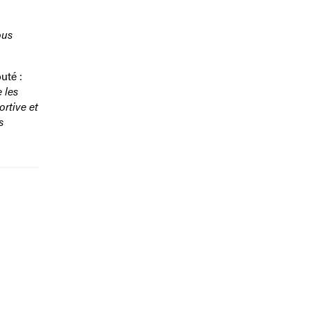
ous
uté :
 les
rtive et
s