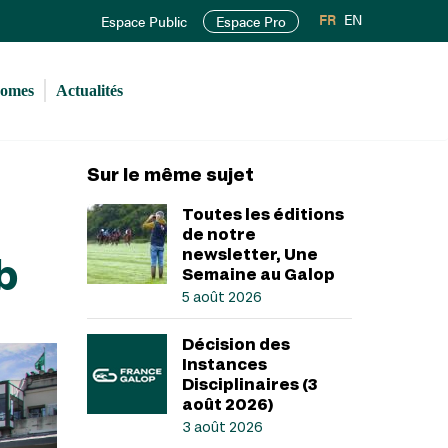
FR
EN
Espace Public
Espace Pro
romes
Actualités
Sur le même sujet
Toutes les éditions
de notre
newsletter, Une
b
Semaine au Galop
5 août 2026
Décision des
Instances
Disciplinaires (3
août 2026)
3 août 2026