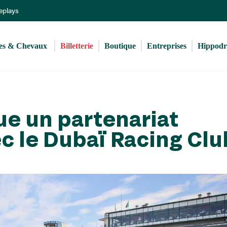
Aller
Replays
au
contenu
principal
s & Chevaux 
Billetterie
Boutique
Entreprises
Hippod
e un partenariat
ec le Dubaï Racing Clu