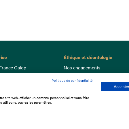
rise
Éthique et déontologie
France Galop
Nos engagements
ance
Lutte anti-dopage
Politique de confidentialité
e du Galop
Bien être equin
Accepter
 sociaux
Index Egalité Femmes-Hommes
re site Web, afficher un contenu personnalisé et vous faire
re les courses
Jeu responsable
s utilisons, ouvrez les paramètres.
que
'emploi