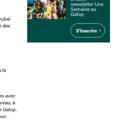
newsletter Une
Semaine au
Galop
Dubaï
e des
S'inscrire
 la
ges avec
iveau, à
e Galop.
son