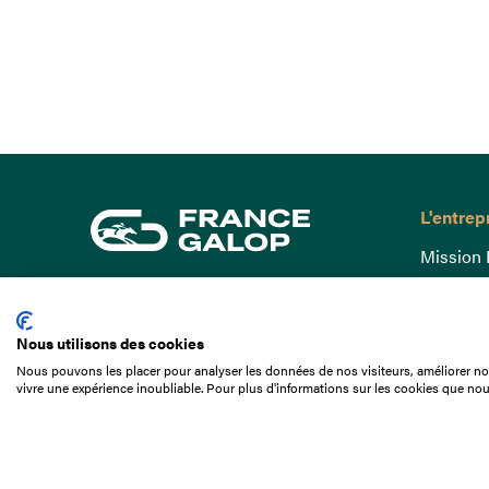
L'entrep
Mission 
Gouvern
15 Boulevard de Douaumont
Baromètr
75017 Paris
Nous utilisons des cookies
Comptes
01 49 10 20 29
Nous pouvons les placer pour analyser les données de nos visiteurs, améliorer not
Comprend
vivre une expérience inoubliable. Pour plus d'informations sur les cookies que nou
Rechercher
Docuthè
Métiers
Offres d