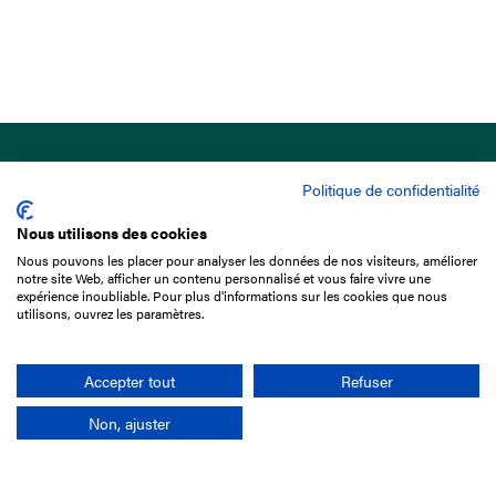
Politique de confidentialité
Nous utilisons des cookies
Nous pouvons les placer pour analyser les données de nos visiteurs, améliorer
15 Boulevard de Douaumont
notre site Web, afficher un contenu personnalisé et vous faire vivre une
75017 Paris
expérience inoubliable. Pour plus d'informations sur les cookies que nous
utilisons, ouvrez les paramètres.
01 49 10 20 29
Rechercher
Accepter tout
Refuser
Non, ajuster
L'entreprise