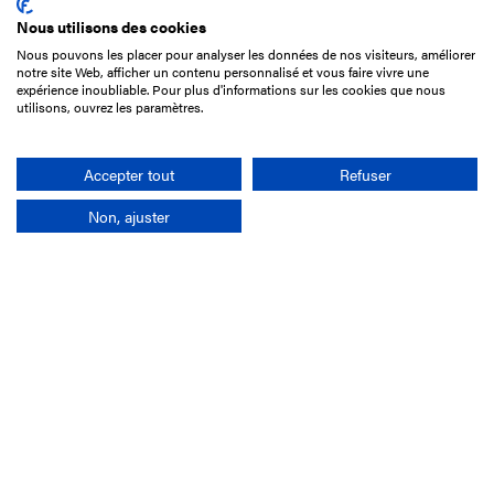
Nous utilisons des cookies
Nous pouvons les placer pour analyser les données de nos visiteurs, améliorer
15 Boulevard de Douaumont
notre site Web, afficher un contenu personnalisé et vous faire vivre une
75017 Paris
expérience inoubliable. Pour plus d'informations sur les cookies que nous
utilisons, ouvrez les paramètres.
01 49 10 20 29
Rechercher
Accepter tout
Refuser
Non, ajuster
L'entreprise
Mission France Galop
Gouvernance
Baromètre du Galop
Comptes sociaux
Comprendre les courses
Docuthèque
Métiers