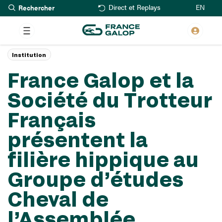
Rechercher
Aller
EN
Direct et Replays
au
contenu
principal
Institution
France Galop et la
Société du Trotteur
Français
présentent la
filière hippique au
Groupe d’études
Cheval de
l’Assemblée