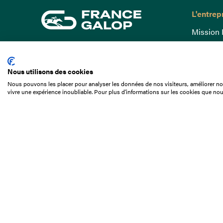
L'entrep
Mission 
Gouvern
15 Boulevard de Douaumont
Baromètr
75017 Paris
Nous utilisons des cookies
Comptes
01 49 10 20 29
Nous pouvons les placer pour analyser les données de nos visiteurs, améliorer not
Comprend
vivre une expérience inoubliable. Pour plus d'informations sur les cookies que nou
Rechercher
Docuthè
Métiers
Offres d
Offres d
Appel d'o
Partenai
Nous con