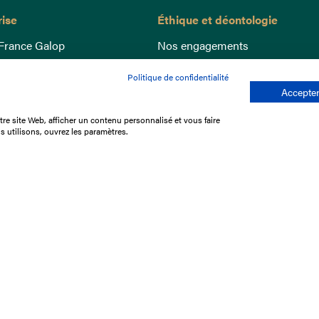
rise
Éthique et déontologie
France Galop
Nos engagements
ance
Lutte anti-dopage
Politique de confidentialité
e du Galop
Bien être equin
Accepter
 sociaux
Index Egalité Femmes-Hommes
re site Web, afficher un contenu personnalisé et vous faire
re les courses
Jeu responsable
s utilisons, ouvrez les paramètres.
que
'emploi
e stage
ffres
res
tacter
Mentions légales
Protection des don