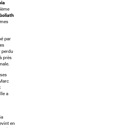
ia
sième
Goliath
êmes
né par
les
t perdu
à près
nale.
 ses
-Marc
x
le a
Sa
evint en