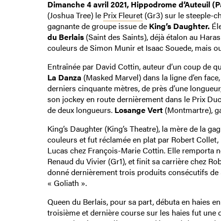
Dimanche 4 avril 2021, Hippodrome d’Auteuil (Pa
(Joshua Tree) le
Prix Fleuret
(Gr3) sur le steeple-c
gagnante de groupe issue de
King’s Daughter.
Éle
du Berlais
(Saint des Saints), déjà étalon au Hara
couleurs de Simon Munir et Isaac Souede, mais o
Entraînée par David Cottin, auteur d’un coup de qua
La Danza
(Masked Marvel) dans la ligne d’en face
derniers cinquante mètres, de près d’une longueur
son jockey en route dernièrement dans le Prix Duc 
de deux longueurs.
Losange Vert
(Montmartre), gag
King’s Daughter (King’s Theatre), la mère de la ga
couleurs et fut réclamée en plat par Robert Collet
Lucas chez François-Marie Cottin. Elle remporta 
Renaud du Vivier (Gr1), et finit sa carrière chez Rob
donné dernièrement trois produits consécutifs de 
« Goliath ».
Queen du Berlais, pour sa part, débuta en haies e
troisième et dernière course sur les haies fut une