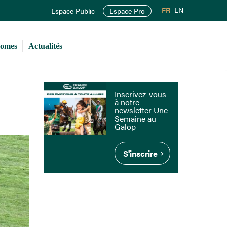
FR
EN
Espace Public
Espace Pro
romes
Actualités
Inscrivez-vous
à notre
newsletter Une
Semaine au
Galop
S'inscrire