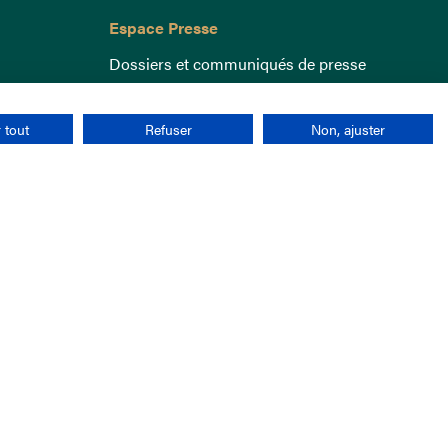
Espace Presse
Dossiers et communiqués de presse
 tout
Refuser
Non, ajuster
nées personnelles
CGU
Cookies