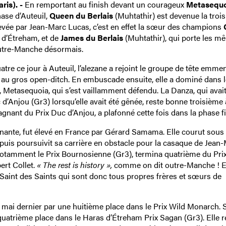
ris). -
En remportant au finish devant un courageux
Metasequo
hase d’Auteuil,
Queen du Berlais
(Muhtathir) est devenue la troi
vée par Jean-Marc Lucas, c’est en effet la sœur des champions
s d’Étreham, et de
James du Berlais
(Muhtathir), qui porte les m
utre-Manche désormais.
tre ce jour à Auteuil, l’alezane a rejoint le groupe de tête emme
, au gros open-ditch. En embuscade ensuite, elle a dominé dans 
, Metasequoia, qui s’est vaillamment défendu. La Danza, qui avai
d’Anjou (Gr3) lorsqu’elle avait été gênée, reste bonne troisième 
nant du Prix Duc d’Anjou, a plafonné cette fois dans la phase fi
gnante, fut élevé en France par Gérard Samama. Elle courut sous
, puis poursuivit sa carrière en obstacle pour la casaque de Jean
notamment le Prix Bournosienne (Gr3), termina quatrième du Pri
ert Collet.
« The rest is history »,
comme on dit outre-Manche ! El
Saint des Saints qui sont donc tous propres frères et sœurs de
n mai dernier par une huitième place dans le Prix Wild Monarch. 
 quatrième place dans le Haras d’Étreham Prix Sagan (Gr3). Elle r