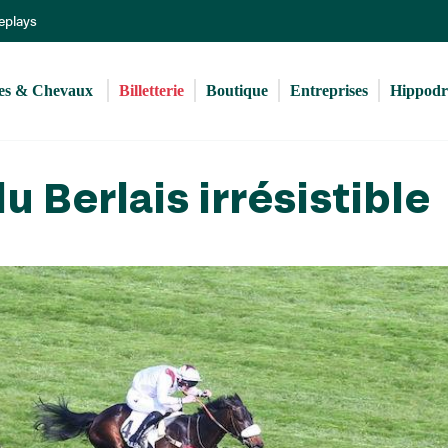
Aller
Replays
au
contenu
principal
s & Chevaux 
Billetterie
Boutique
Entreprises
Hippod
u Berlais irrésistible