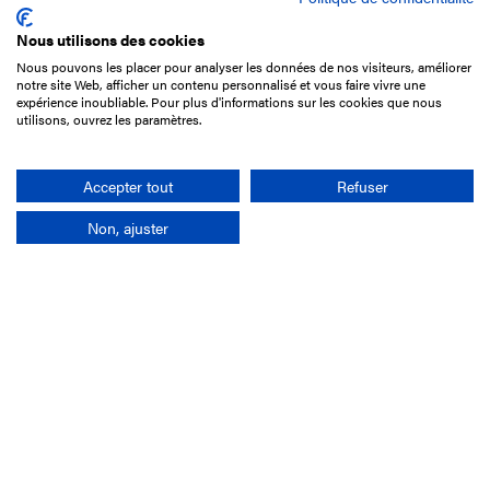
Nous utilisons des cookies
Nous pouvons les placer pour analyser les données de nos visiteurs, améliorer
15 Boulevard de Douaumont
notre site Web, afficher un contenu personnalisé et vous faire vivre une
75017 Paris
expérience inoubliable. Pour plus d'informations sur les cookies que nous
utilisons, ouvrez les paramètres.
01 49 10 20 29
Rechercher
Accepter tout
Refuser
Non, ajuster
L'entreprise
Mission France Galop
Gouvernance
Baromètre du Galop
Comptes sociaux
Comprendre les courses
Docuthèque
Métiers