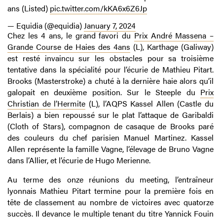
ans (Listed)
pic.twitter.com/kKA6x6Z6Jp
— Equidia (@equidia)
January 7, 2024
Chez les 4 ans, le grand favori du
Prix André Massena –
Grande Course de Haies des 4ans
(L), Karthage (Galiway)
est resté invaincu sur les obstacles pour sa troisième
tentative dans la spécialité pour l’écurie de Mathieu Pitart.
Brooks (Masterstroke) a chuté à la dernière haie alors qu’il
galopait en deuxième position. Sur le Steeple du
Prix
Christian de l’Hermite
(L), l’AQPS Kassel Allen (Castle du
Berlais) a bien repoussé sur le plat l’attaque de Garibaldi
(Cloth of Stars), compagnon de casaque de Brooks paré
des couleurs du chef parisien Manuel Martinez. Kassel
Allen représente la famille Vagne, l’élevage de Bruno Vagne
dans l’Allier, et l’écurie de Hugo Merienne.
Au terme des onze réunions du meeting, l’entraîneur
lyonnais Mathieu Pitart termine pour la première fois en
tête de classement au nombre de victoires avec quatorze
succès. Il devance le multiple tenant du titre Yannick Fouin