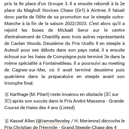
pris la 9e place d’un Groupe 3. Il a ensuite rebondi à la 2e
place du Maghull Novices Chase (Gr1) à Aintree. Il faisait
donc partie de l’élite de sa promotion sur le steeple outre-
Manche à la fin de la saison 2022/2023. C’est alors qu’il a
rejoint les boxes de Mickaël Seror sur le centre
d’entraînement de Chantilly avec trois autres représentants
de Caolan Woods. Deuxième du Prix Ucello II en steeple à
Auteuil pour ses débuts dans son pays natal, il a ensuite
échoué sur les haies de Compiègne puis terminé 3e dans la
même spécialité à Fontainebleau. Il a poursuivi au meeting
de Cagnes-sur-Mer, où il avait terminé deuxième puis
quatrième dans la préparatoire en steeple avant son
triomphe final.
🥇 Karthage (M. Pitart) reste invaincu en obstacle (3⃣ sur
3⃣) après son succès dans le Prix André Massena - Grande
Course de Haies des 4 ans (Listed)
🥇 Kassel Allen (
@JamesReveley
/ H. Merienne) décroche le
Prix Christian de l'Hermite - Grand Steeple-Chase des 4