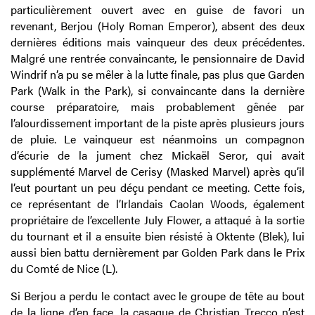
particulièrement ouvert avec en guise de favori un
revenant, Berjou (Holy Roman Emperor), absent des deux
dernières éditions mais vainqueur des deux précédentes.
Malgré une rentrée convaincante, le pensionnaire de David
Windrif n’a pu se mêler à la lutte finale, pas plus que Garden
Park (Walk in the Park), si convaincante dans la dernière
course préparatoire, mais probablement gênée par
l’alourdissement important de la piste après plusieurs jours
de pluie. Le vainqueur est néanmoins un compagnon
d’écurie de la jument chez Mickaël Seror, qui avait
supplémenté Marvel de Cerisy (Masked Marvel) après qu’il
l’eut pourtant un peu déçu pendant ce meeting. Cette fois,
ce représentant de l’Irlandais Caolan Woods, également
propriétaire de l’excellente July Flower, a attaqué à la sortie
du tournant et il a ensuite bien résisté à Oktente (Blek), lui
aussi bien battu dernièrement par Golden Park dans le Prix
du Comté de Nice (L).
Si Berjou a perdu le contact avec le groupe de tête au bout
de la ligne d’en face, la casaque de Christian Trecco n’est