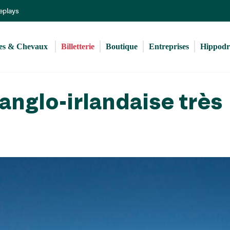
Aller
Replays
au
contenu
principal
s & Chevaux 
Billetterie
Boutique
Entreprises
Hippod
anglo-irlandaise très