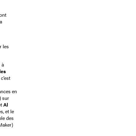
ont
a
r les
 à
les
c’est
ances en
) sur
et
Al
, et le
ple des
Maker)