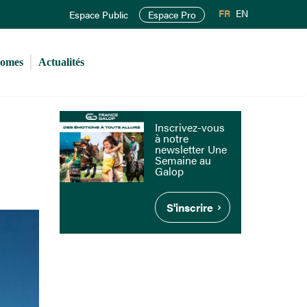
FR
EN
Espace Public
Espace Pro
romes
Actualités
Inscrivez-vous
à notre
newsletter Une
Semaine au
Galop
S'inscrire