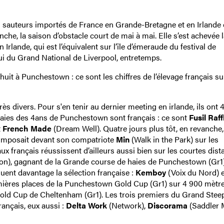
les sauteurs importés de France en Grande-Bretagne et en Irlande 
he, la saison d’obstacle court de mai à mai. Elle s’est achevée l
rlande, qui est l’équivalent sur l’île d’émeraude du festival de
ui du Grand National de Liverpool, entretemps.
uit à Punchestown : ce sont les chiffres de l’élevage français su
ès divers. Pour s'en tenir au dernier meeting en irlande, ils ont 4
 haies des 4ans de Punchestown sont français : ce sont
Fusil Raff
t
French Made
(Dream Well). Quatre jours plus tôt, en revanche, 
’imposait devant son compatriote
Min
(Walk in the Park) sur les
 français réussissent d’ailleurs aussi bien sur les courtes dist
lon), gagnant de la Grande course de haies de Punchestown (Gr1
uent davantage la sélection française :
Kemboy
(Voix du Nord) 
ières places de la Punchestown Gold Cup (Gr1) sur 4 900 mètres
Gold Cup de Cheltenham (Gr1). Les trois premiers du Grand Stee
ançais, eux aussi :
Delta Work
(Network),
Discorama
(Saddler 