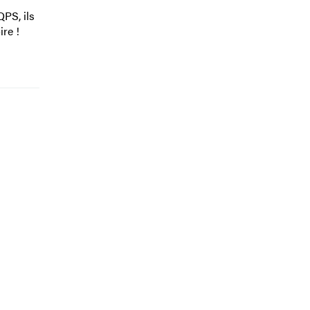
QPS, ils
re !