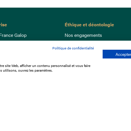
rise
Éthique et déontologie
France Galop
Nos engagements
ance
Lutte anti-dopage
Politique de confidentialité
e du Galop
Bien être equin
Accepter
 sociaux
Index Egalité Femmes-Hommes
re site Web, afficher un contenu personnalisé et vous faire
re les courses
Jeu responsable
s utilisons, ouvrez les paramètres.
que
'emploi
e stage
ffres
res