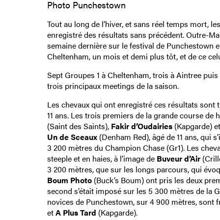
Photo Punchestown
Tout au long de l’hiver, et sans réel temps mort, 
enregistré des résultats sans précédent. Outre-Manc
semaine dernière sur le festival de Punchestown en I
Cheltenham, un mois et demi plus tôt, et de ce cel
Sept Groupes 1 à Cheltenham, trois à Aintree puis h
trois principaux meetings de la saison.
Les chevaux qui ont enregistré ces résultats sont tr
11 ans. Les trois premiers de la grande course de
(Saint des Saints),
Fakir d’Oudairies
(Kapgarde) e
Un de Sceaux
(Denham Red), âgé de 11 ans, qui s
3 200 mètres du Champion Chase (Gr1). Les chevaux
steeple et en haies, à l’image de
Buveur d’Air
(Cril
3 200 mètres, que sur les longs parcours, qui évoq
Boum Photo
(Buck’s Boum) ont pris les deux prem
second s’était imposé sur les 5 300 mètres de la 
novices de Punchestown, sur 4 900 mètres, sont fr
et
A Plus Tard
(Kapgarde).