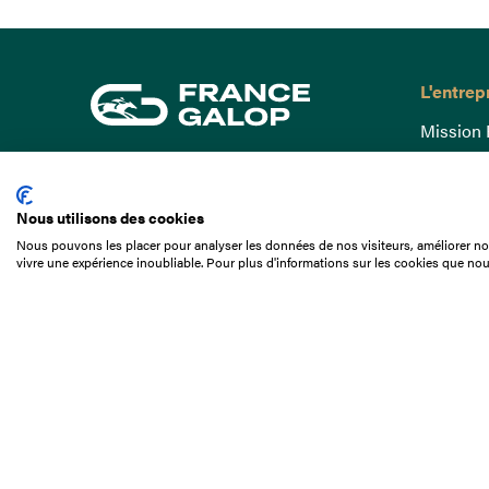
L'entrep
Mission 
Gouvern
15 Boulevard de Douaumont
Baromètr
75017 Paris
Nous utilisons des cookies
Comptes
01 49 10 20 29
Nous pouvons les placer pour analyser les données de nos visiteurs, améliorer not
Comprend
vivre une expérience inoubliable. Pour plus d'informations sur les cookies que nou
Rechercher
Docuthè
Métiers
Offres d
Offres d
Appel d'o
Partenai