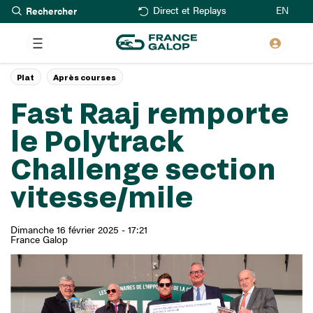
Rechercher
Aller
EN
Direct et Replays
au
contenu
principal
Plat
Après courses
Fast Raaj remporte
le Polytrack
Challenge section
vitesse/mile
Dimanche 16 février 2025 - 17:21
France Galop