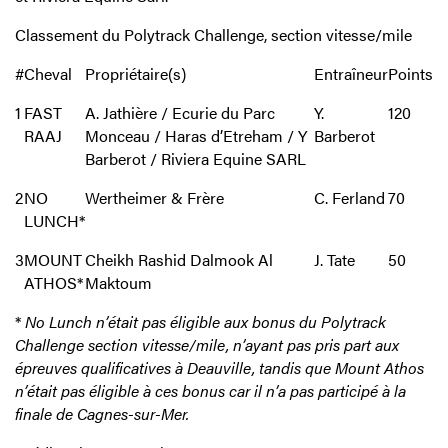
Classement du Polytrack Challenge, section vitesse/mile
#
Cheval
Propriétaire(s)
Entraîneur
Points
1
FAST
A. Jathière / Ecurie du Parc
Y.
120
RAAJ
Monceau / Haras d’Etreham / Y
Barberot
Barberot / Riviera Equine SARL
2
NO
Wertheimer & Frère
C. Ferland
70
LUNCH*
3
MOUNT
Cheikh Rashid Dalmook Al
J. Tate
50
ATHOS*
Maktoum
*
No Lunch n’était pas éligible aux bonus du Polytrack
Challenge section vitesse/mile, n’ayant pas pris part aux
épreuves qualificatives à Deauville, tandis que Mount Athos
n’était pas éligible à ces bonus car il n’a pas participé à la
finale de Cagnes-sur-Mer.