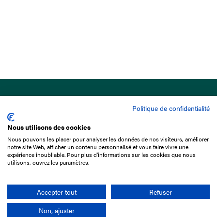
Politique de confidentialité
Nous utilisons des cookies
Nous pouvons les placer pour analyser les données de nos visiteurs, améliorer
15 Boulevard de Douaumont
notre site Web, afficher un contenu personnalisé et vous faire vivre une
75017 Paris
expérience inoubliable. Pour plus d'informations sur les cookies que nous
utilisons, ouvrez les paramètres.
01 49 10 20 29
Rechercher
Accepter tout
Refuser
Non, ajuster