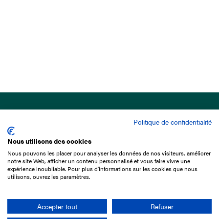
Politique de confidentialité
Nous utilisons des cookies
Nous pouvons les placer pour analyser les données de nos visiteurs, améliorer
15 Boulevard de Douaumont
notre site Web, afficher un contenu personnalisé et vous faire vivre une
75017 Paris
expérience inoubliable. Pour plus d'informations sur les cookies que nous
utilisons, ouvrez les paramètres.
01 49 10 20 29
Rechercher
Accepter tout
Refuser