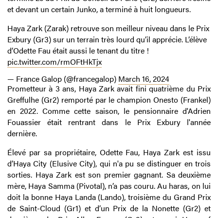
et devant un certain Junko, a terminé à huit longueurs.
Haya Zark (Zarak) retrouve son meilleur niveau dans le Prix
Exbury (Gr3) sur un terrain très lourd qu’il apprécie. L’élève
d’Odette Fau était aussi le tenant du titre !
pic.twitter.com/rmOFtHkTjx
— France Galop (@francegalop)
March 16, 2024
Prometteur à 3 ans, Haya Zark avait fini quatrième du Prix
Greffulhe (Gr2) remporté par le champion Onesto (Frankel)
en 2022. Comme cette saison, le pensionnaire d'Adrien
Fouassier était rentrant dans le Prix Exbury l'année
dernière.
Élevé par sa propriétaire, Odette Fau, Haya Zark est issu
d’Haya City (Elusive City), qui n'a pu se distinguer en trois
sorties. Haya Zark est son premier gagnant. Sa deuxième
mère, Haya Samma (Pivotal), n’a pas couru. Au haras, on lui
doit la bonne Haya Landa (Lando), troisième du Grand Prix
de Saint-Cloud (Gr1) et d’un Prix de la Nonette (Gr2) et