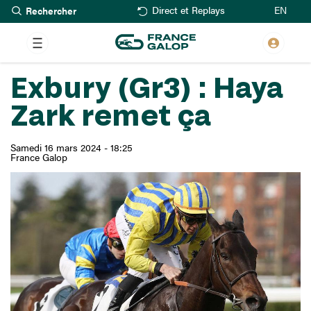
Rechercher
Aller
EN
Direct et Replays
au
contenu
principal
Exbury (Gr3) : Haya
Zark remet ça
Samedi 16 mars 2024 - 18:25
France Galop