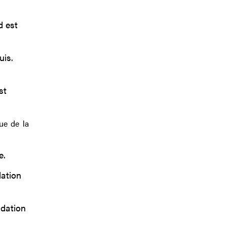
d est
uis.
st
ue de la
e.
dation
adation