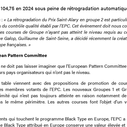
de 104,75 en 2024 sous peine de rétrogradation automatiqu
 :
« La rétrogradation du Prix Saint-Alary en groupe 2 est particu
les du contrôle qualité établi par l’EPC. Cet événement doit nous c
des courses de Groupe n’ayant pas atteint le niveau requis au c
nce Galop, Guillaume de Saint-Seine, a décidé récemment la créa
pe françaises. »
pean Pattern Committee
y ne doit pas laisser imaginer que l’European Pattern Committee
urs pays organisateurs qui n’ont pas le niveau.
a table viennent avec des propositions de promotion de cou
res membres votants de l’EPC. Les nouveaux Groupes 1 et G
animité qui n’est pas toujours atteinte en raison notamment de
ns le même périmètre. Les autres courses font l’objet d’un v
ents qui touchent le programme Black Type en Europe, l’EPC a
ue le Black Type attribué en Europe conserve une valeur élevée et