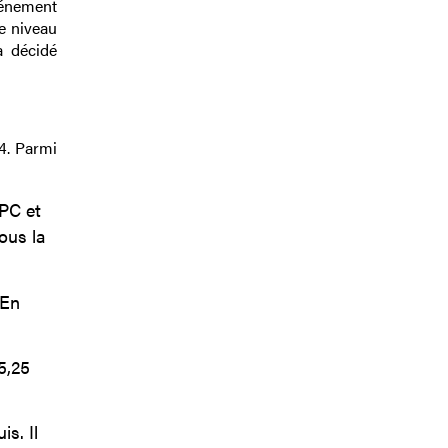
événement
e niveau
a décidé
4. Parmi
EPC et
ous la
 En
5,25
s. Il