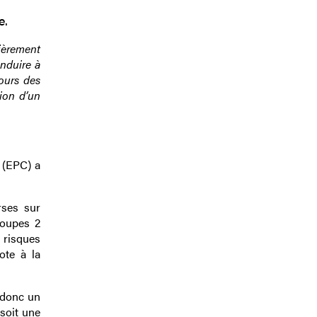
e.
lièrement
onduire à
ours des
tion d’un
 (EPC) a
rses sur
roupes 2
 risques
ote à la
 donc un
 soit une