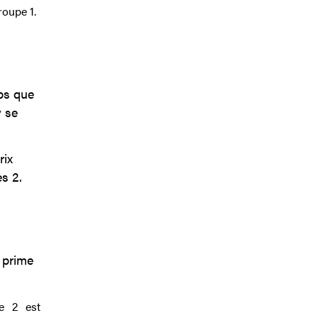
roupe 1.
ps que
y se
rix
s 2.
 prime
pe 2 est