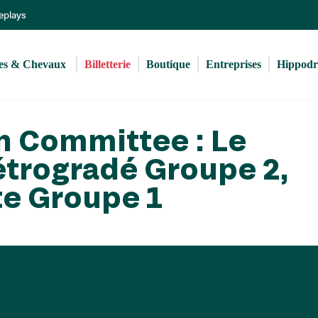
Aller
Replays
au
contenu
principal
s & Chevaux 
Billetterie
Boutique
Entreprises
Hippod
n Committee : Le
rétrogradé Groupe 2,
te Groupe 1