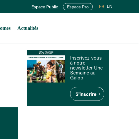
FR
EN
Espace Public
Espace Pro
romes
Actualités
Inscrivez-vous
à notre
newsletter Une
Semaine au
Galop
S'inscrire