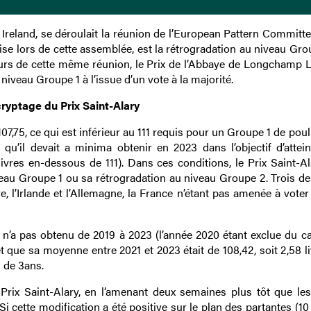
 Ireland, se déroulait la réunion de l’European Pattern Committe
rise lors de cette assemblée, est la rétrogradation au niveau Gr
ours de cette même réunion, le Prix de l’Abbaye de Longchamp 
niveau Groupe 1 à l’issue d’un vote à la majorité.
ryptage du Prix Saint-Alary
07,75, ce qui est inférieur au 111 requis pour un Groupe 1 de pou
 qu’il devait a minima obtenir en 2023 dans l’objectif d’attei
vres en-dessous de 111). Dans ces conditions, le Prix Saint-Ala
au Groupe 1 ou sa rétrogradation au niveau Groupe 2. Trois de
re, l’Irlande et l’Allemagne, la France n’étant pas amenée à vote
ary n’a pas obtenu de 2019 à 2023 (l’année 2020 étant exclue du c
et que sa moyenne entre 2021 et 2023 était de 108,42, soit 2,58 l
 de 3ans.
Prix Saint-Alary, en l’amenant deux semaines plus tôt que le
i cette modification a été positive sur le plan des partantes (1