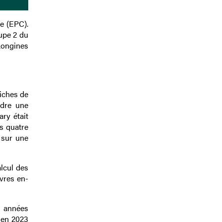
e (EPC).
oupe 2 du
Longines
liches de
ndre une
ry était
s quatre
r sur une
alcul des
ivres en-
s années
0 en 2023