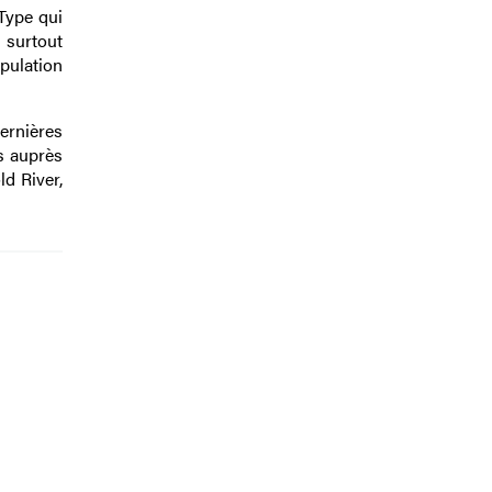
Type qui
 surtout
pulation
ernières
s auprès
d River,