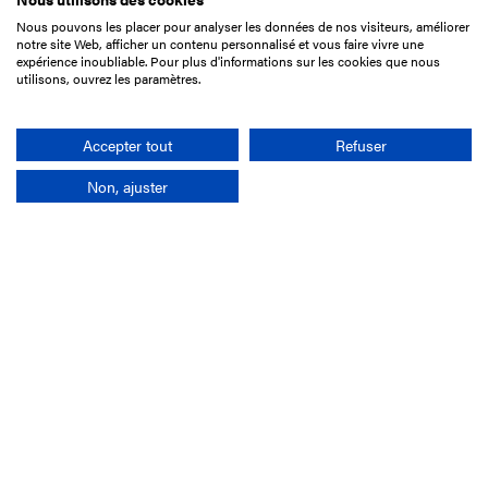
Nous pouvons les placer pour analyser les données de nos visiteurs, améliorer
15 Boulevard de Douaumont
notre site Web, afficher un contenu personnalisé et vous faire vivre une
75017 Paris
expérience inoubliable. Pour plus d'informations sur les cookies que nous
utilisons, ouvrez les paramètres.
01 49 10 20 29
Rechercher
Accepter tout
Refuser
Non, ajuster
L'entreprise
Mission France Galop
Gouvernance
Baromètre du Galop
Comptes sociaux
Comprendre les courses
Docuthèque
Métiers
Offres d'emploi