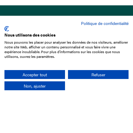
Politique de confidentialité
Nous utilisons des cookies
Nous pouvons les placer pour analyser les données de nos visiteurs, améliorer
15 Boulevard de Douaumont
notre site Web, afficher un contenu personnalisé et vous faire vivre une
75017 Paris
expérience inoubliable. Pour plus d'informations sur les cookies que nous
utilisons, ouvrez les paramètres.
01 49 10 20 29
Rechercher
Accepter tout
Refuser
Non, ajuster
L'entreprise
Mission France Galop
Gouvernance
Baromètre du Galop
Comptes sociaux